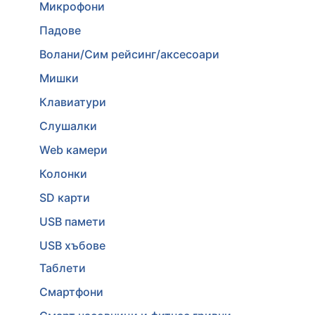
Микрофони
Падове
Волани/Сим рейсинг/аксесоари
Мишки
Клавиатури
Слушалки
Web камери
Колонки
SD карти
USB памети
USB хъбове
Таблети
Смартфони