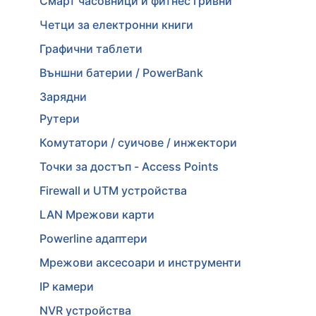
Смарт часовници и фитнес гривни
Четци за електронни книги
Графични таблети
Външни батерии / PowerBank
Зарядни
Рутери
Комутатори / суичове / инжектори
Точки за достъп - Access Points
Firewall и UTM устройства
LAN Мрежови карти
Powerline адаптери
Мрежови аксесоари и инструменти
IP камери
NVR устройства