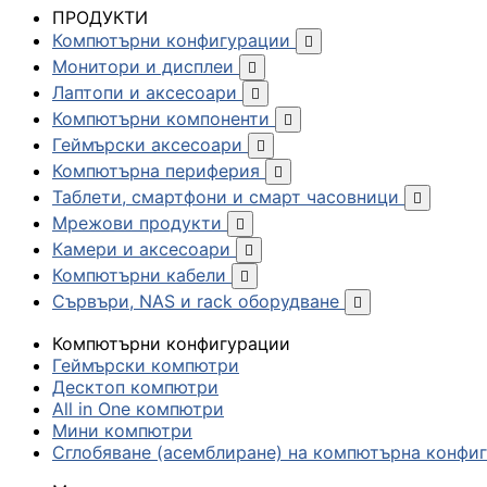
ПРОДУКТИ
Компютърни конфигурации

Монитори и дисплеи

Лаптопи и аксесоари

Компютърни компоненти

Геймърски аксесоари

Компютърна периферия

Таблети, смартфони и смарт часовници

Мрежови продукти

Камери и аксесоари

Компютърни кабели

Сървъри, NAS и rack оборудване

Компютърни конфигурации
Геймърски компютри
Десктоп компютри
All in One компютри
Мини компютри
Сглобяване (асемблиране) на компютърна конфи