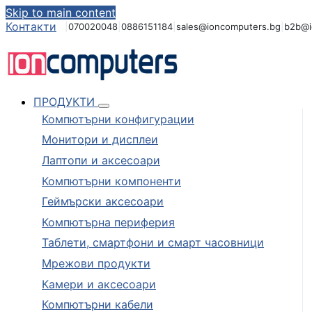
Skip to main content
Контакти
|
070020048
|
0886151184
|
sales@ioncomputers.bg
|
b2b@i
ПРОДУКТИ
Компютърни конфигурации
Монитори и дисплеи
Лаптопи и аксесоари
Компютърни компоненти
Геймърски аксесоари
Компютърна периферия
Таблети, смартфони и смарт часовници
Мрежови продукти
Камери и аксесоари
Компютърни кабели