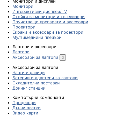
Монитори и дисплеи
Монитори
Интерактивни дисплеи/TV
Стойки за монитори и телевизори
Почистващи препарати и аксесоари
Проектори
Екрани и аксесоари за проектори
Мултимедийни плейъри
Лаптопи и аксесоари
Лаптопи
Аксесоари за лаптопи

Аксесоари за лаптопи
Чанти и раници
Батерии и адаптери за лаптопи
Охладителни поставки
Докинг станции
Компютърни компоненти
Процесори
Дънни платки
Видео карти