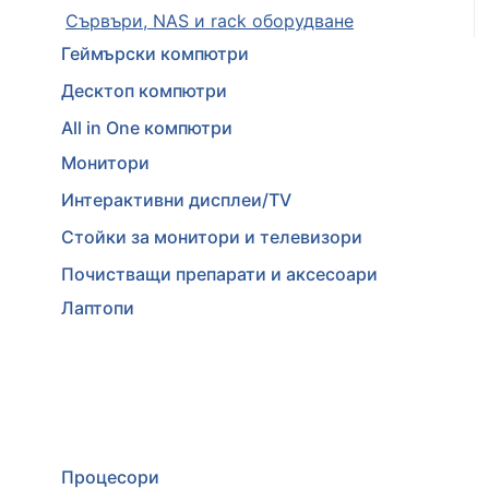
Сървъри, NAS и rack оборудване
Геймърски компютри
Десктоп компютри
All in One компютри
Монитори
Интерактивни дисплеи/TV
Стойки за монитори и телевизори
Почистващи препарати и аксесоари
Лаптопи
Процесори