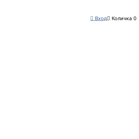

Вход

Количка
0