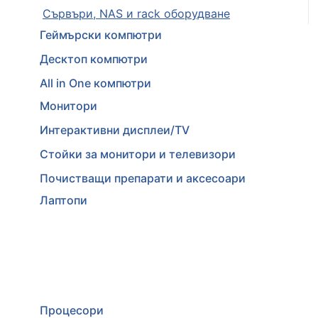
Сървъри, NAS и rack оборудване
Геймърски компютри
Десктоп компютри
All in One компютри
Монитори
Интерактивни дисплеи/TV
Стойки за монитори и телевизори
Почистващи препарати и аксесоари
Лаптопи
Процесори