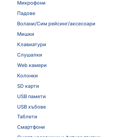
Микрофони
Падове
Волани/Сим рейсинг/аксесоари
Мишки
Клавиатури
Слушалки
Web камери
Колонки
SD карти
USB памети
USB хъбове
Таблети
Смартфони