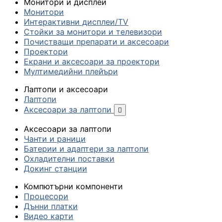
Монитори и дисплеи
Монитори
Интерактивни дисплеи/TV
Стойки за монитори и телевизори
Почистващи препарати и аксесоари
Проектори
Екрани и аксесоари за проектори
Мултимедийни плейъри
Лаптопи и аксесоари
Лаптопи
Аксесоари за лаптопи

Аксесоари за лаптопи
Чанти и раници
Батерии и адаптери за лаптопи
Охладителни поставки
Докинг станции
Компютърни компоненти
Процесори
Дънни платки
Видео карти