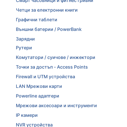
Смарт часовници и фитнес гривни
Четци за електронни книги
Графични таблети
Външни батерии / PowerBank
Зарядни
Рутери
Комутатори / суичове / инжектори
Точки за достъп - Access Points
Firewall и UTM устройства
LAN Мрежови карти
Powerline адаптери
Мрежови аксесоари и инструменти
IP камери
NVR устройства