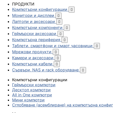
ПРОДУКТИ
Компютърни конфигурации

Монитори и дисплеи

Лаптопи и аксесоари

Компютърни компоненти

Геймърски аксесоари

Компютърна периферия

Таблети, смартфони и смарт часовници

Мрежови продукти

Камери и аксесоари

Компютърни кабели

Сървъри, NAS и rack оборудване

Компютърни конфигурации
Геймърски компютри
Десктоп компютри
All in One компютри
Мини компютри
Сглобяване (асемблиране) на компютърна конфи