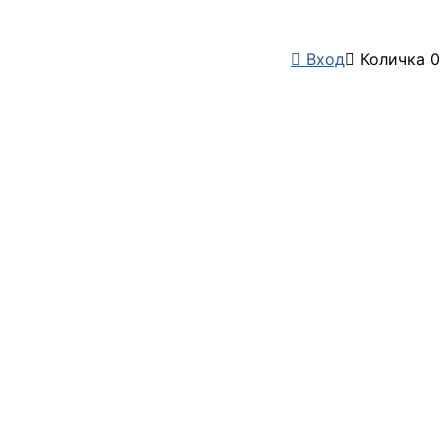

Вход

Количка
0