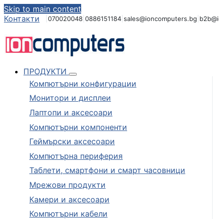
Skip to main content
Контакти
|
070020048
|
0886151184
|
sales@ioncomputers.bg
|
b2b@i
ПРОДУКТИ
Компютърни конфигурации
Монитори и дисплеи
Лаптопи и аксесоари
Компютърни компоненти
Геймърски аксесоари
Компютърна периферия
Таблети, смартфони и смарт часовници
Мрежови продукти
Камери и аксесоари
Компютърни кабели