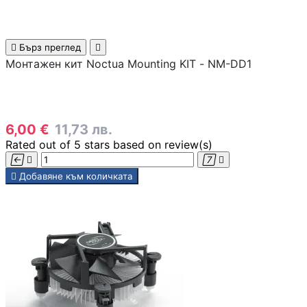
SD карти

Бърз преглед

Монтажен кит Noctua Mounting KIT - NM-DD1
USB памети
6,00 €
11,73 лв.
USB хъбове
Rated
out of 5 stars based on
review(s)




Външни дискове 

Добавяне към количката
кутийки
Мултифункциона
устройства
Принтери