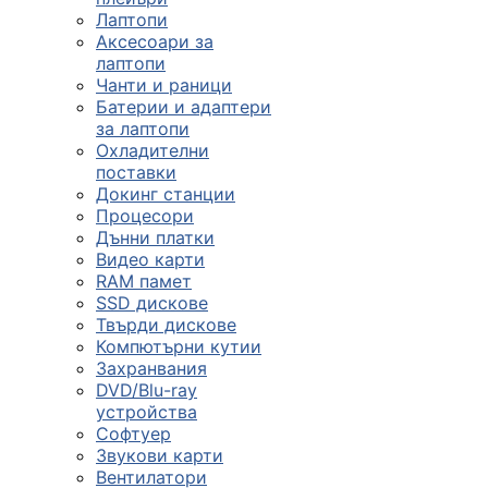
Лаптопи
Аксесоари за
лаптопи
Чанти и раници
Батерии и адаптери
за лаптопи
Охладителни
поставки
Докинг станции
Процесори
Дънни платки
Видео карти
RAM памет
SSD дискове
Твърди дискове
Компютърни кутии
Захранвания
DVD/Blu-ray
устройства
Софтуер
Звукови карти
Вентилатори