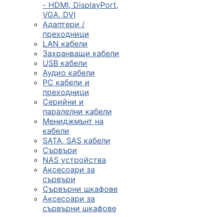
- HDMI, DisplayPort,
VGA, DVI
Сървъри, NAS и
Адаптери /
rack оборудван
преходници
LAN кабели
Захранващи кабели

USB кабели
Аудио кабели
PC кабели и
КОМПЮТЪРНИ
преходници
КОНФИГУРАЦИИ
Серийни и
Геймърски
паралелни кабели
компютри
Мениджмънт на
кабели
SATA, SAS кабели
Сървъри
Десктоп компют
NAS устройства
Аксесоари за
сървъри
All in One компю
Сървърни шкафове
Аксесоари за
сървърни шкафове