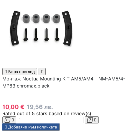
медиа конверто
Усилвател на сиг
/ Range Extender
WiFi / Bluetooth
адаптери
IP телефони

Бърз преглед

Монтаж Noctua Mounting KIT AM5/AM4 - NM-AM5/4-
MP83 chromax.black
Антени и CPE
устройства
10,00 €
19,56 лв.
Контролери
Rated
out of 5 stars based on
review(s)





Добавяне към количката