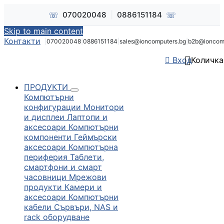
☏
☏
070020048
|
0886151184
Skip to main content
Контакти
|
070020048
|
0886151184
|
sales@ioncomputers.bg
|
b2b@ioncom


Вход
Количка
ПРОДУКТИ
Компютърни
конфигурации
Монитори
и дисплеи
Лаптопи и
аксесоари
Компютърни
компоненти
Геймърски
аксесоари
Компютърна
периферия
Таблети,
смартфони и смарт
часовници
Мрежови
продукти
Камери и
аксесоари
Компютърни
кабели
Сървъри, NAS и
rack оборудване