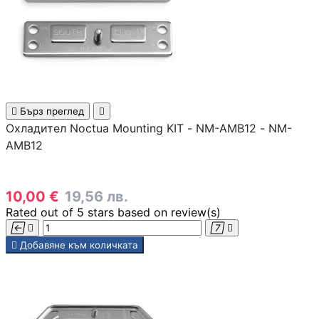
Аксесоари за
смарфони и
таблети
Смарт дом

Бърз преглед

Охладител Noctua Mounting KIT - NM-AMB12 - NM-

AMB12
СМАРТ ДОМ
10,00 €
19,56 лв.
Rated
out of 5 stars based on
review(s)
Смарт крушки





Добавяне към количката
Смарт контакти