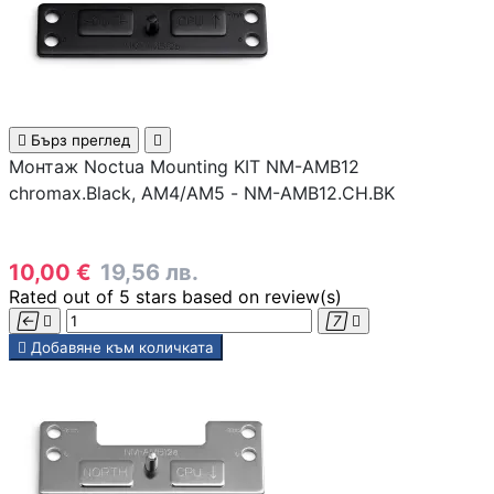
Смартфони
Смарт часовници

Бърз преглед

фитнес гривни
Монтаж Noctua Mounting KIT NM-AMB12
chromax.Black, AM4/AM5 - NM-AMB12.CH.BK
Четци за
електронни книг
10,00 €
19,56 лв.
Rated
out of 5 stars based on
review(s)
Графични таблет





Добавяне към количката
Външни батерии 
PowerBank
Зарядни