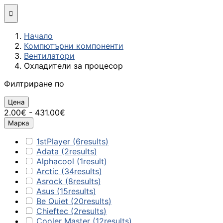
Мини компютри

Начало
Сглобяване
Компютърни компоненти
(асемблиране) н
Вентилатори
компютърна
Охладители за процесор
конфигурация
Филтриране по
МОНИТОРИ И ДИСП
Цена
2.00€ - 431.00€
Монитори
Марка
1stPlayer
(6
results
)
Интерактивни
Adata
(2
results
)
дисплеи/TV
Alphacool
(1
result
)
Arctic
(34
results
)
Стойки за
Asrock
(8
results
)
монитори и
Asus
(15
results
)
телевизори
Be Quiet
(20
results
)
Chieftec
(2
results
)
Cooler Master
(12
results
)