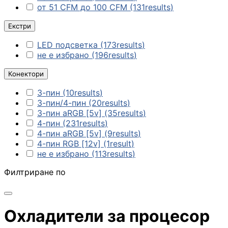
от 51 CFM до 100 CFM
(131
results
)
компютър
Екстри
Термопасти
LED подсветка
(173
results
)
не е избрано
(196
results
)
Конектори
LED ленти за
компютър
3-пин
(10
results
)
3-пин/4-пин
(20
results
)
Контролери и
3-пин aRGB [5v]
(35
results
)
сплитери за
4-пин
(231
results
)
вентилатори
4-пин aRGB [5v]
(9
results
)
4-пин RGB [12v]
(1
result
)
не е избрано
(113
results
)
ГЕЙМЪРСКИ АКСЕС
Филтриране по
Геймърски мишк
Охладители за процесор
Геймърски
клавиатури