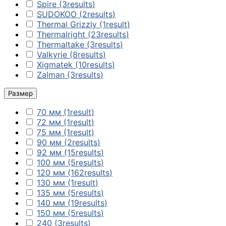
Spire
(3
results
)
SUDOKOO
(2
results
)
Thermal Grizzly
(1
result
)

Thermalright
(23
results
)
Thermaltake
(3
results
)
АКСЕСОАРИ ЗА
Valkyrie
(8
results
)
ЛАПТОПИ
Xigmatek
(10
results
)
Zalman
(3
results
)
Чанти и раници
Размер
70 мм
(1
result
)
Батерии и адапт
72 мм
(1
result
)
за лаптопи
75 мм
(1
result
)
90 мм
(2
results
)
92 мм
(15
results
)
Охладителни
100 мм
(5
results
)
поставки
120 мм
(162
results
)
130 мм
(1
result
)
135 мм
(5
results
)
Докинг станции
140 мм
(19
results
)
150 мм
(5
results
)
240
(3
results
)