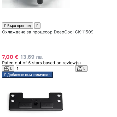
Скенери

Бърз преглед

Консумативи за
Охлаждане за процесор DeepCool CK-11509
лазерни и
мастиленоструй
принтери
7,00 €
13,69 лв.
UPS
Rated
out of 5 stars based on
review(s)





Добавяне към количката
Разклонители
ТАБЛЕТИ, СМАРТФ
СМАРТ ЧАСОВНИЦ
Таблети