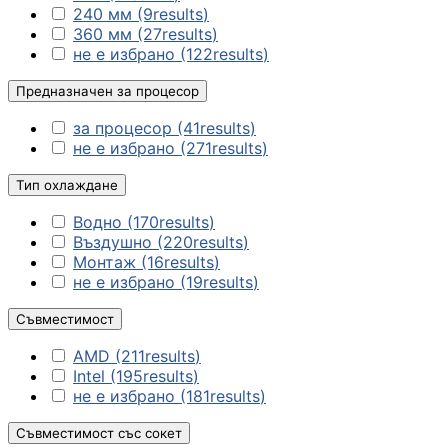
КОМПЮТЪРНИ
240 мм
(9
results
)
КОМПОНЕНТИ
360 мм
(27
results
)
не е избрано
(122
results
)
Процесори
Предназначен за процесор
за процесор
(41
results
)
Дънни платки
не е избрано
(271
results
)
Тип охлаждане
Видео карти
Водно
(170
results
)
Въздушно
(220
results
)
Монтаж
(16
results
)
не е избрано
(19
results
)
RAM памет
Съвместимост
AMD
(211
results
)
SSD дискове
Intel
(195
results
)
не е избрано
(181
results
)
Съвместимост със сокет
Твърди дискове