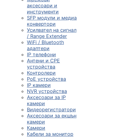
смарт часовниц
аксесоари и
инструменти

SFP модули и медиа
конвертори
Усилвател на сигнал
/ Range Extender
Мрежови проду
WiFi / Bluetooth
адаптери
IP телефони

Антени и CPE
устройства
Контролери
Камери и
PoE устройства
аксесоари
IP камери
NVR устройства

Аксесоари за IP
камери
Видеорегистратори
Компютърни
Аксесоари за екшън
кабели
камери
Камери
Кабели за монитор
