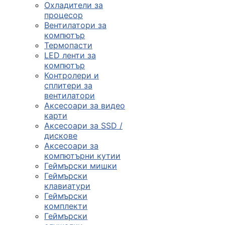
Охладители за
процесор
Вентилатори за
компютър
Термопасти
LED ленти за
компютър
Контролери и
сплитери за
вентилатори
Аксесоари за видео
карти
Аксесоари за SSD /
дискове
Аксесоари за
компютърни кутии
Геймърски мишки
Геймърски
клавиатури
Геймърски
комплекти
Геймърски