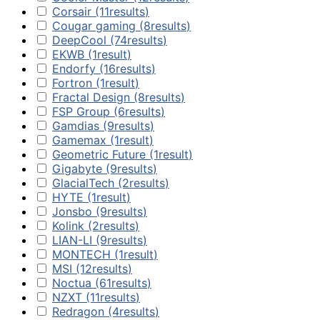
Почистващи
Corsair
(11
results
)
препарати и
Cougar gaming
(8
results
)
аксесоари
DeepCool
(74
results
)
EKWB
(1
result
)
Endorfy
(16
results
)
Проектори
Fortron
(1
result
)
Fractal Design
(8
results
)
FSP Group
(6
results
)
Екрани и аксесо
Gamdias
(9
results
)
за проектори
Gamemax
(1
result
)
Geometric Future
(1
result
)
Gigabyte
(9
results
)
Мултимедийни
GlacialTech
(2
results
)
плейъри
HYTE
(1
result
)
Jonsbo
(9
results
)
Kolink
(2
results
)
ЛАПТОПИ И АКСЕС
LIAN-LI
(9
results
)
MONTECH
(1
result
)
Лаптопи
MSI
(12
results
)
Noctua
(61
results
)
NZXT
(11
results
)
Аксесоари за
Redragon
(4
results
)
лаптопи