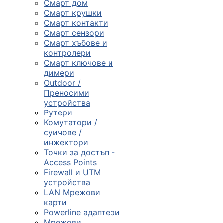
Смарт дом
Смарт крушки
Компютърни
Смарт контакти
компоненти
Смарт сензори
Смарт хъбове и

контролери
Смарт ключове и
димери
Геймърски
Outdoor /
аксесоари
Преносими
устройства
Рутери

Комутатори /
суичове /
инжектори
Компютърна
Точки за достъп -
периферия
Access Points
Firewall и UTM

устройства
LAN Мрежови
карти
Таблети,
Powerline адаптери
смартфони и
Мрежови