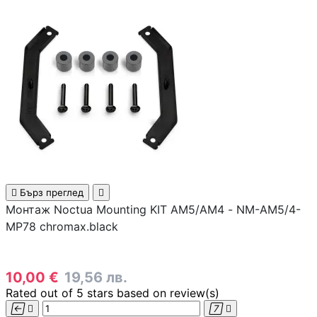
PoE устройства
КАМЕРИ И АКСЕСО
IP камери
NVR устройства
Аксесоари за IP
камери

Бърз преглед

Монтаж Noctua Mounting KIT AM5/AM4 - NM-AM5/4-
MP78 chromax.black
Видеорегистрат
10,00 €
19,56 лв.
Аксесоари за ек
Rated
out of 5 stars based on
review(s)
камери



