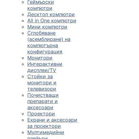
Геймърски
компютри
Десктоп компютри
All in One компютри
Мини компютри
Сглобяване
(асемблиране) на
компютърна
конфигурация
Монитори
Интерактивни
дисплеи/TV
Стойки за
монитори и
телевизори
Почистващи
препарати и
аксесоари
Проектори
Екрани и аксесоари
за проектори
Мултимедийни
плейъри