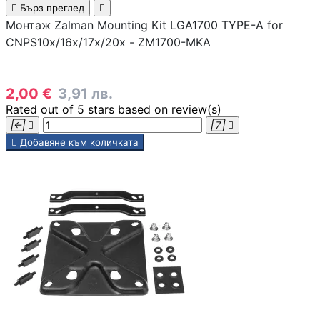

Бърз преглед

Монтаж Zalman Mounting Kit LGA1700 TYPE-A for
CNPS10x/16x/17x/20x - ZM1700-MKA
Геймърски бюра
2,00 €
3,91 лв.
Геймърски конзо
Rated
out of 5 stars based on
review(s)





Добавяне към количката
VR очила
Геймърски очила
Аксесоари
Геймпад/Джойст