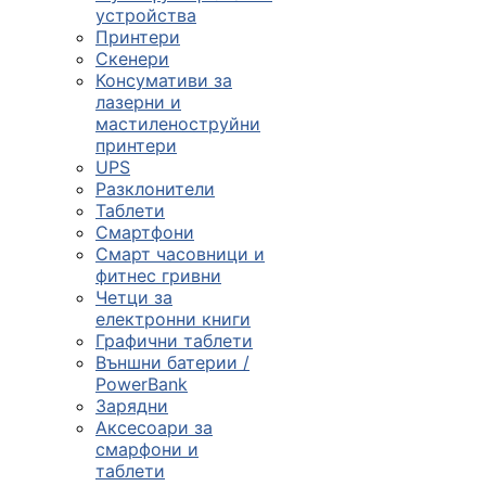

устройства
Принтери
Скенери
ПРОДУКТИ
Консумативи за
лазерни и
Компютърни
мастиленоструйни
конфигурации
принтери
UPS

Разклонители
Таблети
Смартфони
Монитори и
Смарт часовници и
дисплеи
фитнес гривни
Четци за
електронни книги

Графични таблети
Външни батерии /
PowerBank
Лаптопи и
Зарядни
аксесоари
Аксесоари за
смарфони и

таблети