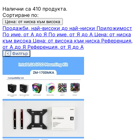
Налични са 410 продукта.
Геймърски
Сортиране по:
комплекти
Цена: от ниска към висока
Продажби, най-високи до най-ниски
Приложимост
По име, от А до Я
По име, от Я до А
Цена: от ниска
Геймърски
към висока
Цена: от висока към ниска
Референция,
слушалки
от А до Я
Референция, от Я до А

Филтър
Микрофони
Падове
Волани/Сим
рейсинг/аксесоа
Геймърски столо