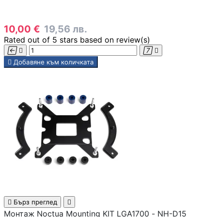
10,00 €
19,56 лв.
Rated
out of 5 stars based on
review(s)





Добавяне към количката

Бърз преглед

Монтаж Noctua Mounting KIT LGA1700 - NH-D15