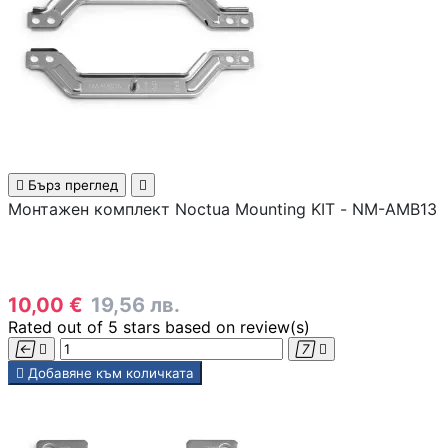
Смарт сензори
Смарт хъбове и
контролери
Смарт ключове 
димери

Бърз преглед

Монтажен комплект Noctua Mounting KIT - NM-AMB13
Outdoor /
Преносими
устройства
10,00 €
19,56 лв.
МРЕЖОВИ ПРОДУК
Rated
out of 5 stars based on
review(s)
Рутери





Добавяне към количката
Комутатори /
суичове /