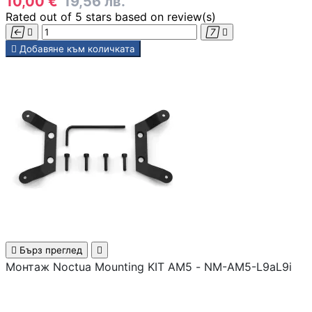
10,00 €
19,56 лв.
СЪРВЪРИ, NAS И R
ОБОРУДВАНЕ
Rated
out of 5 stars based on
review(s)




Сървъри

Добавяне към количката
NAS устройства
Аксесоари за
сървъри
Сървърни шкафо
Аксесоари за

Бърз преглед

сървърни шкафо
Монтаж Noctua Mounting KIT AM5 - NM-AM5-L9aL9i