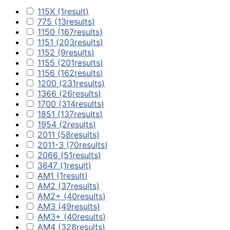
115X
(1
result
)
775
(13
results
)
1150
(167
results
)
Компютърни кут
1151
(203
results
)
1152
(9
results
)
1155
(201
results
)
1156
(162
results
)
Захранвания
1200
(231
results
)
1366
(26
results
)
1700
(314
results
)
DVD/Blu-ray
1851
(137
results
)
устройства
1954
(2
results
)
2011
(58
results
)
2011-3
(70
results
)
Софтуер
2066
(51
results
)
3647
(1
result
)
AM1
(1
result
)
AM2
(37
results
)
Звукови карти
AM2+
(40
results
)
AM3
(49
results
)
AM3+
(40
results
)
AM4
(328
results
)
Вентилатори