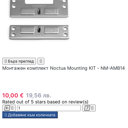
инжектори
Точки за достъп 
Access Points
Firewall и UTM
устройства
LAN Мрежови

Бърз преглед

карти
Монтажен комплект Noctua Mounting KIT - NM-AMB14
Powerline адапте
10,00 €
19,56 лв.
Мрежови
Rated
out of 5 stars based on
review(s)
аксесоари и




инструменти

Добавяне към количката
SFP модули и