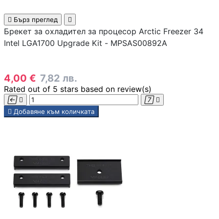

Бърз преглед

КОМПЮТЪРНА
Брекет за охладител за процесор Arctic Freezer 34
ПЕРИФЕРИЯ
Intel LGA1700 Upgrade Kit - MPSAS00892A
Мишки
4,00 €
7,82 лв.
Rated
out of 5 stars based on
review(s)
Клавиатури





Добавяне към количката
Слушалки
Web камери
Колонки