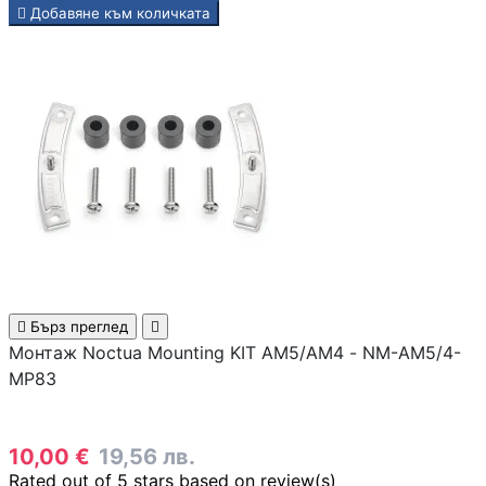

Добавяне към количката
Камери
КОМПЮТЪРНИ КАБ
Кабели за монит
- HDMI, DisplayPo
VGA, DVI
Адаптери /
преходници

Бърз преглед

LAN кабели
Монтаж Noctua Mounting KIT AM5/AM4 - NM-AM5/4-
MP83
Захранващи каб
10,00 €
19,56 лв.
Rated
out of 5 stars based on
review(s)