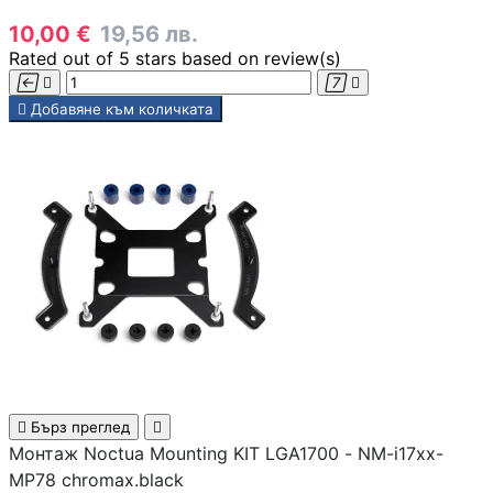
10,00 €
19,56 лв.
Rated
out of 5 stars based on
review(s)





Добавяне към количката

Бърз преглед

Монтаж Noctua Mounting KIT LGA1700 - NM-i17xx-
MP78 chromax.black