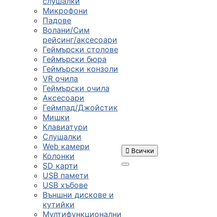
слушалки
Микрофони
Падове
Волани/Сим
рейсинг/аксесоари
Геймърски столове
Геймърски бюра
Геймърски конзоли
VR очила
Геймърски очила
Аксесоари
Геймпад/Джойстик
Мишки
Клавиатури
Слушалки
Web камери

Всички
Колонки
SD карти
USB памети
USB хъбове
ПРОДУКТИ
Външни дискове и
кутийки
Мултифункционални