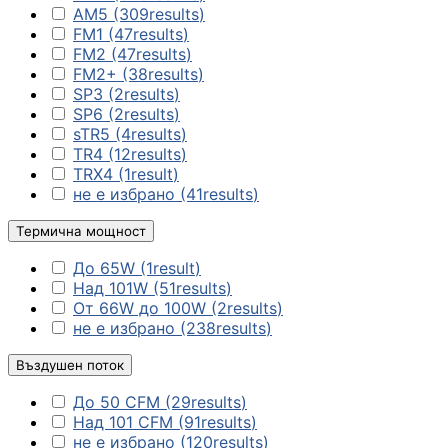
AM5
(309
results
)
FM1
(47
results
)
FM2
(47
results
)

FM2+
(38
results
)
SP3
(2
results
)
SP6
(2
results
)
Аксесоари за ви
sTR5
(4
results
)
карти
TR4
(12
results
)
TRX4
(1
result
)
Аксесоари за SS
не е избрано
(41
results
)
дискове
Термична мощност
Аксесоари за
До 65W
(1
result
)
компютърни кут
Над 101W
(51
results
)
От 66W до 100W
(2
results
)
не е избрано
(238
results
)
ВЕНТИЛАТОРИ
Въздушен поток
Охладители за
процесор
До 50 CFM
(29
results
)
Над 101 CFM
(91
results
)
не е избрано
(120
results
)
Вентилатори за