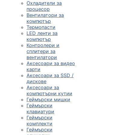
Охладители за
процесор
Вентилатори за
компютър
Термопасти
LED ленти за
компютър
Контролери и
сплитери за
вентилатори
Аксесоари за видео
карти
Аксесоари за SSD /
дискове
Аксесоари за
компютърни кутии
Геймърски мишки
Геймърски
клавиатури
Геймърски
комплекти
Геймърски