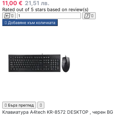
11,00 €
21,51 лв.
Rated
out of 5 stars based on
review(s)
Камери





Добавяне към количката
КОМПЮТЪРНИ КАБ
Кабели за монит
- HDMI, DisplayPo
VGA, DVI
Адаптери /
преходници
LAN кабели

Бърз преглед

Захранващи каб
Kлавиатура A4tech KR-8572 DESKTOP , черен BG