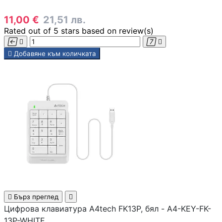
USB кабели
11,00 €
21,51 лв.
Rated
out of 5 stars based on
review(s)




Аудио кабели

Добавяне към количката
PC кабели и
преходници
Серийни и
паралелни кабел
Мениджмънт на
кабели
SATA, SAS кабел

Бърз преглед

Цифрова клавиатура A4tech FK13P, бял - A4-KEY-FK-
13P-WHITE