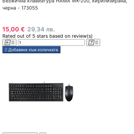
Безжична клавиатура HAMA WK-200, кирилизирана,
черна - 173055
15,00 €
29,34 лв.
Rated
out of 5 stars based on
review(s)





Добавяне към количката