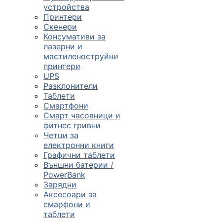

устройства
Принтери
Скенери
ПРОДУКТИ
Консумативи за
лазерни и
Компютърни
мастиленоструйни
конфигурации
принтери
UPS

Разклонители
Таблети
Смартфони
Монитори и
Смарт часовници и
дисплеи
фитнес гривни
Четци за
електронни книги

Графични таблети
Външни батерии /
PowerBank
Лаптопи и
Зарядни
аксесоари
Аксесоари за
смарфони и

таблети