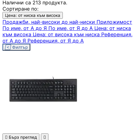
Налични са 213 продукта.
Сортиране по:
Цена: от ниска към висока
Компютърни кут
Продажби, най-високи до най-ниски
Приложимост
По име, от А до Я
По име, от Я до А
Цена: от ниска
към висока
Цена: от висока към ниска
Референция,
от А до Я
Референция, от Я до А
Захранвания

Филтър
DVD/Blu-ray
устройства
Софтуер
Звукови карти

Бърз преглед

Вентилатори