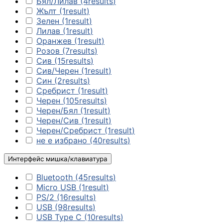
Бял/Лилав
(4
results
)
Жълт
(1
result
)
Зелен
(1
result
)

Лилав
(1
result
)
Оранжев
(1
result
)
Розов
(7
results
)
АКСЕСОАРИ ЗА
ЛАПТОПИ
Сив
(15
results
)
Сив/Черен
(1
result
)
Син
(2
results
)
Чанти и раници
Сребрист
(1
result
)
Черен
(105
results
)
Черен/Бял
(1
result
)
Батерии и адапт
Черен/Сив
(1
result
)
за лаптопи
Черен/Сребрист
(1
result
)
не е избрано
(40
results
)
Охладителни
Интерфейс мишка/клавиатура
поставки
Bluetooth
(45
results
)
Micro USB
(1
result
)
Докинг станции
PS/2
(16
results
)
USB
(98
results
)
USB Type C
(10
results
)