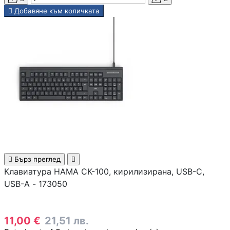
медиа конверто

Добавяне към количката
Усилвател на сиг
/ Range Extender
WiFi / Bluetooth
адаптери
IP телефони
Антени и CPE

Бърз преглед

устройства
Клавиатура HAMA CK-100, кирилизирана, USB-C,
USB-A - 173050
Контролери
11,00 €
21,51 лв.