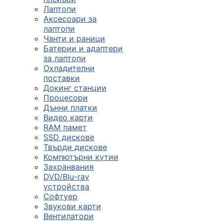
Лаптопи
Аксесоари за
лаптопи
Чанти и раници
Батерии и адаптери
за лаптопи
Охладителни
поставки
Докинг станции
Процесори
Дънни платки
Видео карти
RAM памет
SSD дискове
Твърди дискове
Компютърни кутии
Захранвания
DVD/Blu-ray
устройства
Софтуер
Звукови карти
Вентилатори