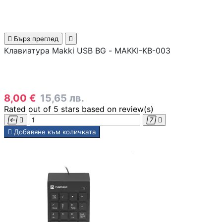
Геймърски бюра

Бърз преглед

Клавиатура Makki USB BG - MAKKI-KB-003
Геймърски конзо
8,00 €
15,65 лв.
VR очила
Rated
out of 5 stars based on
review(s)





Добавяне към количката
Геймърски очила
Аксесоари
Геймпад/Джойст