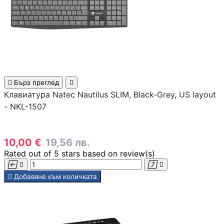
Скенери
Консумативи за
лазерни и
мастиленоструй
принтери

Бърз преглед

Клавиатура Natec Nautilus SLIM, Black-Grey, US layout
- NKL-1507
UPS
10,00 €
19,56 лв.
Разклонители
Rated
out of 5 stars based on
review(s)





Добавяне към количката
ТАБЛЕТИ, СМАРТФ
СМАРТ ЧАСОВНИЦ
Таблети