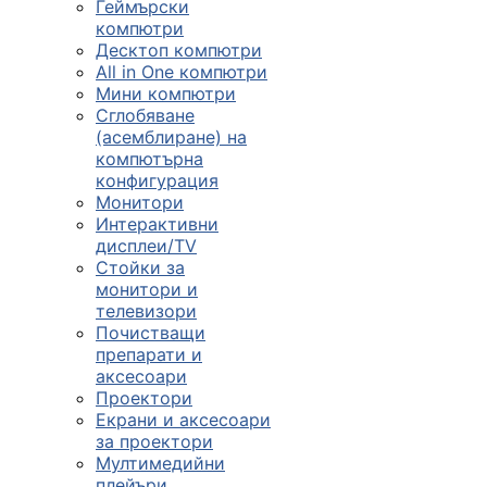
Геймърски
компютри
Десктоп компютри
All in One компютри
Мини компютри
Сглобяване
(асемблиране) на
компютърна
конфигурация
Монитори
Интерактивни
дисплеи/TV
Стойки за
монитори и
телевизори
Почистващи
препарати и
аксесоари
Проектори
Екрани и аксесоари
за проектори
Мултимедийни
плейъри