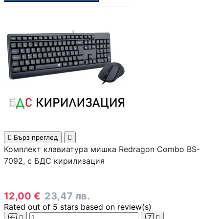
инжектори
Точки за достъп 
Access Points
Firewall и UTM
устройства
LAN Мрежови
карти

Бърз преглед

Powerline адапте
Комплект клавиатура мишка Redragon Combo BS-
7092, с БДС кирилизация
Мрежови
аксесоари и
инструменти
12,00 €
23,47 лв.
Rated
out of 5 stars based on
review(s)
SFP модули и



