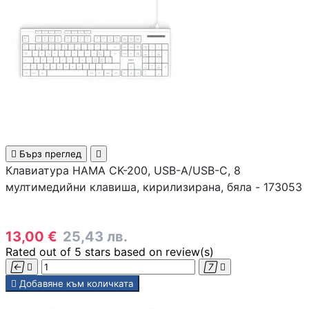
Аксесоари за
смарфони и
таблети
Смарт дом


Бърз преглед

Клавиатура HAMA CK-200, USB-A/USB-C, 8
СМАРТ ДОМ
мултимедийни клавиша, кирилизирана, бяла - 173053
Смарт крушки
13,00 €
25,43 лв.
Rated
out of 5 stars based on
review(s)
Смарт контакти





Добавяне към количката