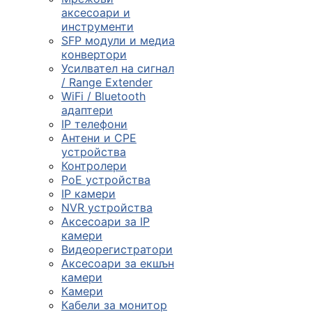
смарт часовниц
аксесоари и
инструменти

SFP модули и медиа
конвертори
Усилвател на сигнал
/ Range Extender
Мрежови проду
WiFi / Bluetooth
адаптери
IP телефони

Антени и CPE
устройства
Контролери
Камери и
PoE устройства
аксесоари
IP камери
NVR устройства

Аксесоари за IP
камери
Видеорегистратори
Компютърни
Аксесоари за екшън
кабели
камери
Камери
Кабели за монитор
