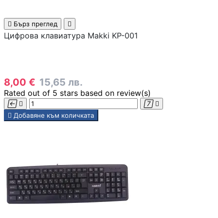
Геймърски

Бърз преглед

комплекти
Цифрова клавиатура Makki KP-001
Геймърски
слушалки
8,00 €
15,65 лв.
Rated
out of 5 stars based on
review(s)
Микрофони





Добавяне към количката
Падове
Волани/Сим
рейсинг/аксесоа
Геймърски столо