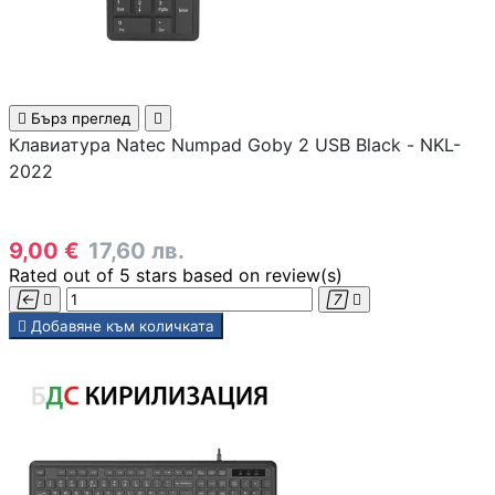
КОМПЮТЪРНА
ПЕРИФЕРИЯ

Бърз преглед

Мишки
Клавиатура Natec Numpad Goby 2 USB Black - NKL-
2022
Клавиатури
9,00 €
17,60 лв.
Rated
out of 5 stars based on
review(s)
Слушалки





Добавяне към количката
Web камери
Колонки