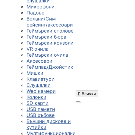
слушалки
Микрофони
Падове
Волани/Сим
рейсинг/аксесоари
Геймърски столове
Геймърски бюра
Геймърски конзоли
VR очила
Геймърски очила
Аксесоари
Геймпад/Джойстик
Мишки
Клавиатури
Слушалки
Web камери

Всички
Колонки
SD карти
USB памети
USB хъбове
ПРОДУКТИ
Външни дискове и
кутийки
Мултифункционални