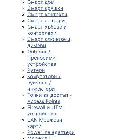
Смарт дом
Смарт крушки
Компютърни
Смарт контакти
компоненти
Смарт сензори
Смарт хъбове и

контролери
Смарт ключове и
димери
Геймърски
Outdoor /
аксесоари
Преносими
устройства
Рутери

Комутатори /
суичове /
инжектори
Компютърна
Точки за достъп -
периферия
Access Points
Firewall и UTM

устройства
LAN Мрежови
карти
Таблети,
Powerline адаптери
смартфони и
Мрежови