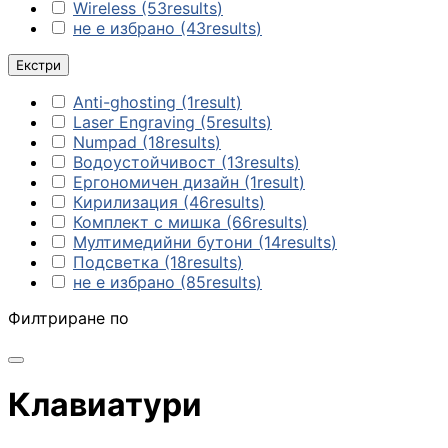
КОМПЮТЪРНИ
Wireless
(53
results
)
КОМПОНЕНТИ
не е избрано
(43
results
)
Процесори
Екстри
Anti-ghosting
(1
result
)
Laser Engraving
(5
results
)
Дънни платки
Numpad
(18
results
)
Водоустойчивост
(13
results
)
Ергономичен дизайн
(1
result
)
Кирилизация
(46
results
)
Видео карти
Комплект с мишка
(66
results
)
Мултимедийни бутони
(14
results
)
Подсветка
(18
results
)
не е избрано
(85
results
)
RAM памет
Филтриране по
SSD дискове
Клавиатури
Твърди дискове