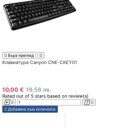
Смартфони
Смарт часовници
фитнес гривни
Четци за

Бърз преглед

електронни книг
Клавиатура Canyon CNE-CKEY01
Графични таблет
10,00 €
19,56 лв.
Rated
out of 5 stars based on
review(s)
Външни батерии 




PowerBank

Добавяне към количката
Зарядни