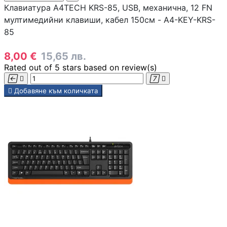
Клавиатура A4TECH KRS-85, USB, механична, 12 FN
мултимедийни клавиши, кабел 150см - A4-KEY-KRS-

85
8,00 €
15,65 лв.
Аксесоари за ви
Rated
out of 5 stars based on
review(s)
карти





Добавяне към количката
Аксесоари за SS
дискове
Аксесоари за
компютърни кут
ВЕНТИЛАТОРИ
Охладители за
процесор
Вентилатори за