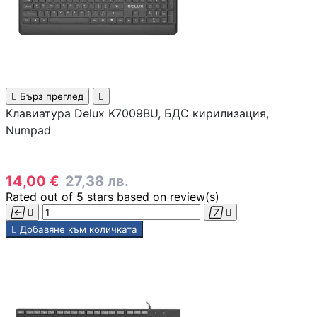
SD карти
USB памети

Бърз преглед

Клавиатура Delux K7009BU, БДС кирилизация,
Numpad
USB хъбове
14,00 €
27,38 лв.
Външни дискове 
кутийки
Rated
out of 5 stars based on
review(s)





Добавяне към количката
Мултифункциона
устройства
Принтери