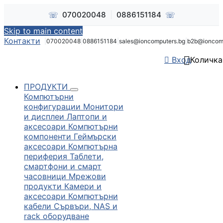
☏
☏
070020048
|
0886151184
Skip to main content
Контакти
|
070020048
|
0886151184
|
sales@ioncomputers.bg
|
b2b@ioncom


Вход
Количка
ПРОДУКТИ
Компютърни
конфигурации
Монитори
и дисплеи
Лаптопи и
аксесоари
Компютърни
компоненти
Геймърски
аксесоари
Компютърна
периферия
Таблети,
смартфони и смарт
часовници
Мрежови
продукти
Камери и
аксесоари
Компютърни
кабели
Сървъри, NAS и
rack оборудване