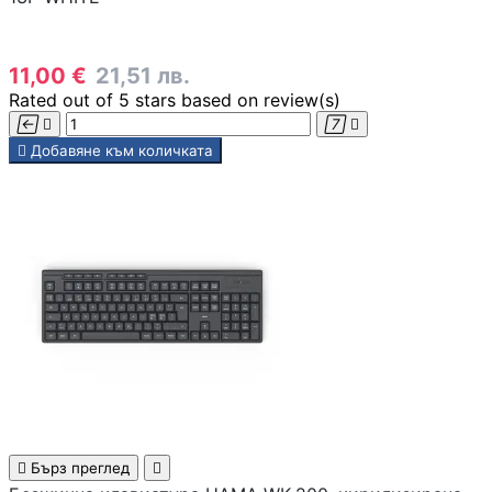
СЪРВЪРИ, NAS И R
ОБОРУДВАНЕ
Сървъри
11,00 €
21,51 лв.
Rated
out of 5 stars based on
review(s)




NAS устройства

Добавяне към количката
Аксесоари за
сървъри
Сървърни шкафо
Аксесоари за
сървърни шкафо

Бърз преглед
