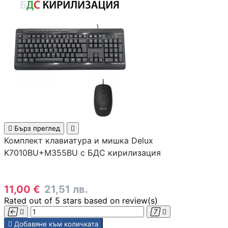
Смарт сензори
Смарт хъбове и
контролери
Смарт ключове 
димери
Outdoor /
Преносими

Бърз преглед

устройства
Комплект клавиатура и мишка Delux
K7010BU+M355BU с БДС кирилизация
МРЕЖОВИ ПРОДУК
Рутери
11,00 €
21,51 лв.
Rated
out of 5 stars based on
review(s)
Комутатори /




суичове /

Добавяне към количката