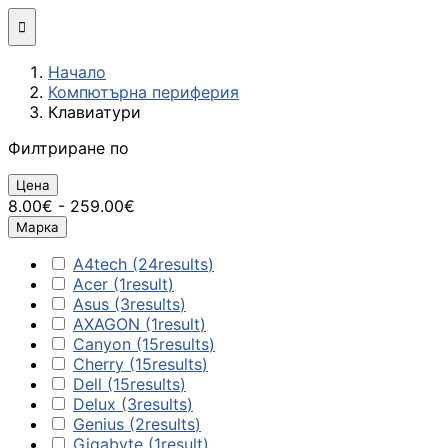
Мини компютри

Начало
Сглобяване
Компютърна периферия
(асемблиране) н
Клавиатури
компютърна
конфигурация
Филтриране по
МОНИТОРИ И ДИСП
Цена
8.00€ - 259.00€
Монитори
Марка
A4tech
(24
results
)
Acer
(1
result
)
Интерактивни
Asus
(3
results
)
дисплеи/TV
AXAGON
(1
result
)
Canyon
(15
results
)
Стойки за
Cherry
(15
results
)
монитори и
Dell
(15
results
)
телевизори
Delux
(3
results
)
Genius
(2
results
)
Gigabyte
(1
result
)