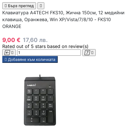
компютър

Бърз преглед

Клавиатура A4TECH FKS10, Жична 150см, 12 медийни
клавиша, Оранжева, Win XP/Vista/7/8/10 - FKS10
Термопасти
ORANGE
9,00 €
17,60 лв.
LED ленти за
Rated
out of 5 stars based on
review(s)
компютър





Добавяне към количката
Контролери и
сплитери за
вентилатори
ГЕЙМЪРСКИ АКСЕС
Геймърски мишк
Геймърски
клавиатури