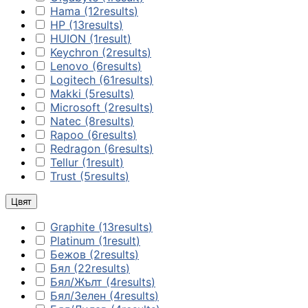
Почистващи
Hama
(12
results
)
препарати и
HP
(13
results
)
аксесоари
HUION
(1
result
)
Keychron
(2
results
)
Lenovo
(6
results
)
Проектори
Logitech
(61
results
)
Makki
(5
results
)
Microsoft
(2
results
)
Екрани и аксесо
Natec
(8
results
)
за проектори
Rapoo
(6
results
)
Redragon
(6
results
)
Tellur
(1
result
)
Мултимедийни
Trust
(5
results
)
плейъри
Цвят
ЛАПТОПИ И АКСЕС
Graphite
(13
results
)
Platinum
(1
result
)
Лаптопи
Бежов
(2
results
)
Бял
(22
results
)
Бял/Жълт
(4
results
)
Аксесоари за
Бял/Зелен
(4
results
)
лаптопи