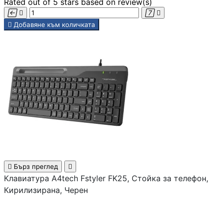
Rated
out of 5 stars based on
review(s)
PoE устройства





Добавяне към количката
КАМЕРИ И АКСЕСО
IP камери
NVR устройства
Аксесоари за IP
камери
Видеорегистрат

Бърз преглед

Клавиатура A4tech Fstyler FK25, Стойка за телефон,
Кирилизирана, Черен
Аксесоари за ек
камери