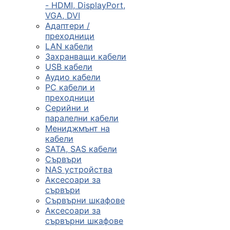
- HDMI, DisplayPort,
VGA, DVI
Сървъри, NAS и
Адаптери /
rack оборудван
преходници
LAN кабели
Захранващи кабели

USB кабели
Аудио кабели
PC кабели и
КОМПЮТЪРНИ
преходници
КОНФИГУРАЦИИ
Серийни и
Геймърски
паралелни кабели
компютри
Мениджмънт на
кабели
SATA, SAS кабели
Сървъри
Десктоп компют
NAS устройства
Аксесоари за
сървъри
All in One компю
Сървърни шкафове
Аксесоари за
сървърни шкафове