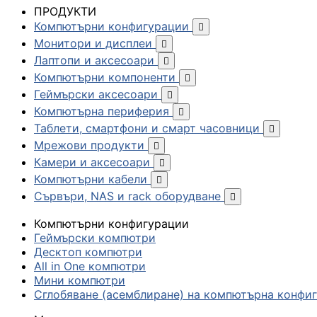
ПРОДУКТИ
Компютърни конфигурации

Монитори и дисплеи

Лаптопи и аксесоари

Компютърни компоненти

Геймърски аксесоари

Компютърна периферия

Таблети, смартфони и смарт часовници

Мрежови продукти

Камери и аксесоари

Компютърни кабели

Сървъри, NAS и rack оборудване

Компютърни конфигурации
Геймърски компютри
Десктоп компютри
All in One компютри
Мини компютри
Сглобяване (асемблиране) на компютърна конфи