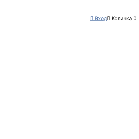

Вход

Количка
0