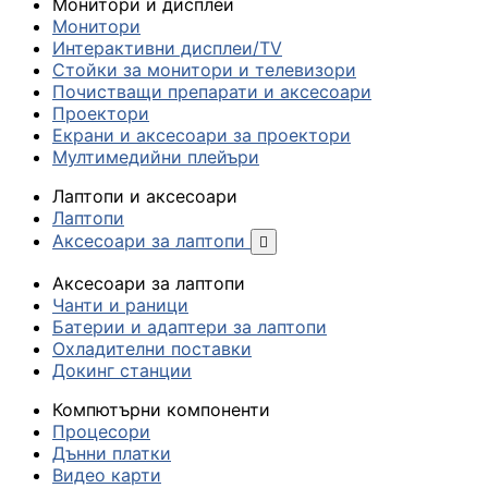
Монитори и дисплеи
Монитори
Интерактивни дисплеи/TV
Стойки за монитори и телевизори
Почистващи препарати и аксесоари
Проектори
Екрани и аксесоари за проектори
Мултимедийни плейъри
Лаптопи и аксесоари
Лаптопи
Аксесоари за лаптопи

Аксесоари за лаптопи
Чанти и раници
Батерии и адаптери за лаптопи
Охладителни поставки
Докинг станции
Компютърни компоненти
Процесори
Дънни платки
Видео карти