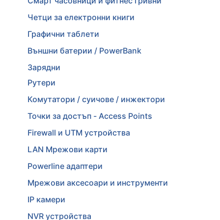
Смарт часовници и фитнес гривни
Четци за електронни книги
Графични таблети
Външни батерии / PowerBank
Зарядни
Рутери
Комутатори / суичове / инжектори
Точки за достъп - Access Points
Firewall и UTM устройства
LAN Мрежови карти
Powerline адаптери
Мрежови аксесоари и инструменти
IP камери
NVR устройства