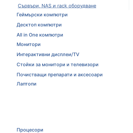
Сървъри, NAS и rack оборудване
Геймърски компютри
Десктоп компютри
All in One компютри
Монитори
Интерактивни дисплеи/TV
Стойки за монитори и телевизори
Почистващи препарати и аксесоари
Лаптопи
Процесори