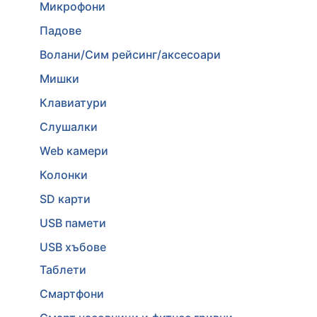
Микрофони
Падове
Волани/Сим рейсинг/аксесоари
Мишки
Клавиатури
Слушалки
Web камери
Колонки
SD карти
USB памети
USB хъбове
Таблети
Смартфони