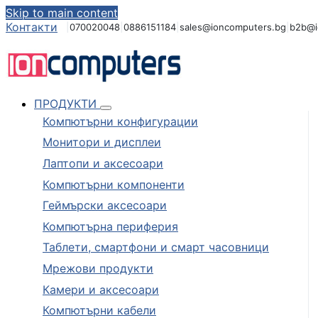
Skip to main content
Контакти
|
070020048
|
0886151184
|
sales@ioncomputers.bg
|
b2b@i
ПРОДУКТИ
Компютърни конфигурации
Монитори и дисплеи
Лаптопи и аксесоари
Компютърни компоненти
Геймърски аксесоари
Компютърна периферия
Таблети, смартфони и смарт часовници
Мрежови продукти
Камери и аксесоари
Компютърни кабели