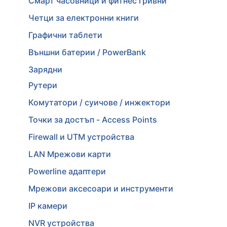
Смарт часовници и фитнес гривни
Четци за електронни книги
Графични таблети
Външни батерии / PowerBank
Зарядни
Рутери
Комутатори / суичове / инжектори
Точки за достъп - Access Points
Firewall и UTM устройства
LAN Мрежови карти
Powerline адаптери
Мрежови аксесоари и инструменти
IP камери
NVR устройства