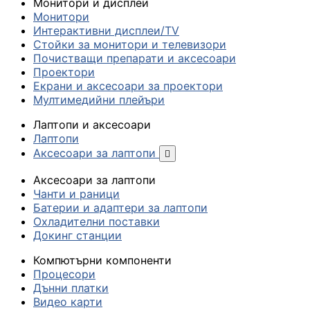
Монитори и дисплеи
Монитори
Интерактивни дисплеи/TV
Стойки за монитори и телевизори
Почистващи препарати и аксесоари
Проектори
Екрани и аксесоари за проектори
Мултимедийни плейъри
Лаптопи и аксесоари
Лаптопи
Аксесоари за лаптопи

Аксесоари за лаптопи
Чанти и раници
Батерии и адаптери за лаптопи
Охладителни поставки
Докинг станции
Компютърни компоненти
Процесори
Дънни платки
Видео карти