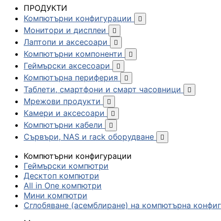
ПРОДУКТИ
Компютърни конфигурации

Монитори и дисплеи

Лаптопи и аксесоари

Компютърни компоненти

Геймърски аксесоари

Компютърна периферия

Таблети, смартфони и смарт часовници

Мрежови продукти

Камери и аксесоари

Компютърни кабели

Сървъри, NAS и rack оборудване

Компютърни конфигурации
Геймърски компютри
Десктоп компютри
All in One компютри
Мини компютри
Сглобяване (асемблиране) на компютърна конфи