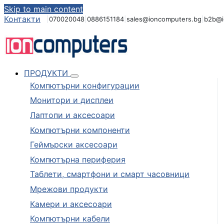
Skip to main content
Контакти
|
070020048
|
0886151184
|
sales@ioncomputers.bg
|
b2b@i
ПРОДУКТИ
Компютърни конфигурации
Монитори и дисплеи
Лаптопи и аксесоари
Компютърни компоненти
Геймърски аксесоари
Компютърна периферия
Таблети, смартфони и смарт часовници
Мрежови продукти
Камери и аксесоари
Компютърни кабели