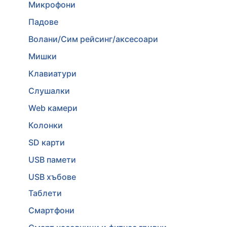
Микрофони
Падове
Волани/Сим рейсинг/аксесоари
Мишки
Клавиатури
Слушалки
Web камери
Колонки
SD карти
USB памети
USB хъбове
Таблети
Смартфони