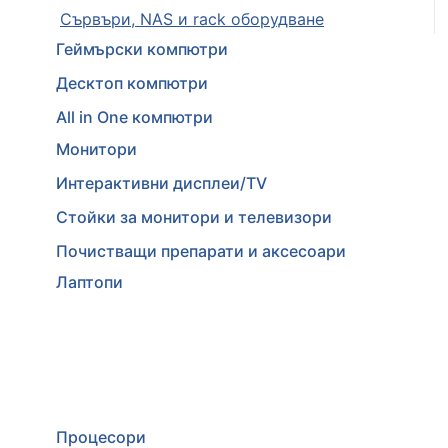
Сървъри, NAS и rack оборудване
Геймърски компютри
Десктоп компютри
All in One компютри
Монитори
Интерактивни дисплеи/TV
Стойки за монитори и телевизори
Почистващи препарати и аксесоари
Лаптопи
Процесори