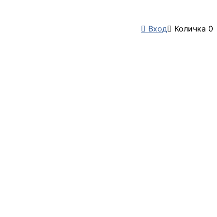

Вход

Количка
0