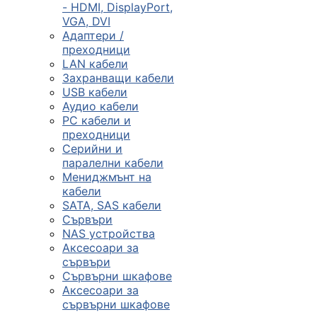
- HDMI, DisplayPort,
VGA, DVI
Сървъри, NAS и
Адаптери /
rack оборудван
преходници
LAN кабели
Захранващи кабели

USB кабели
Аудио кабели
PC кабели и
КОМПЮТЪРНИ
преходници
КОНФИГУРАЦИИ
Серийни и
Геймърски
паралелни кабели
компютри
Мениджмънт на
кабели
SATA, SAS кабели
Сървъри
Десктоп компют
NAS устройства
Аксесоари за
сървъри
All in One компю
Сървърни шкафове
Аксесоари за
сървърни шкафове