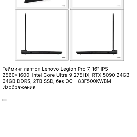
Камери
КОМПЮТЪРНИ КАБ
Кабели за монит
- HDMI, DisplayPo
VGA, DVI
Адаптери /
Гейминг лаптоп Lenovo Legion Pro 7, 16" IPS
преходници
2560x1600, Intel Core Ultra 9 275HX, RTX 5090 24GB,
64GB DDR5, 2TB SSD, без ОС - 83F500KWBM
Изображения
LAN кабели
Захранващи каб