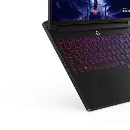
КОМПЮТЪРНА
ПЕРИФЕРИЯ
Мишки
Клавиатури
Слушалки
Web камери
Колонки