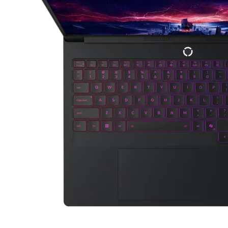
Смартфони
Смарт часовници
фитнес гривни
Четци за
електронни книг
Графични таблет
Външни батерии 
PowerBank
Зарядни