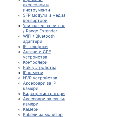
смарт часовниц
аксесоари и
инструменти

SFP модули и медиа
конвертори
Усилвател на сигнал
/ Range Extender
Мрежови проду
WiFi / Bluetooth
адаптери
IP телефони

Антени и CPE
устройства
Контролери
Камери и
PoE устройства
аксесоари
IP камери
NVR устройства

Аксесоари за IP
камери
Видеорегистратори
Компютърни
Аксесоари за екшън
кабели
камери
Камери
Кабели за монитор
