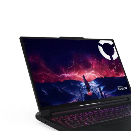

АКСЕСОАРИ ЗА
ЛАПТОПИ
Чанти и раници
Батерии и адапт
за лаптопи
Охладителни
поставки
Докинг станции