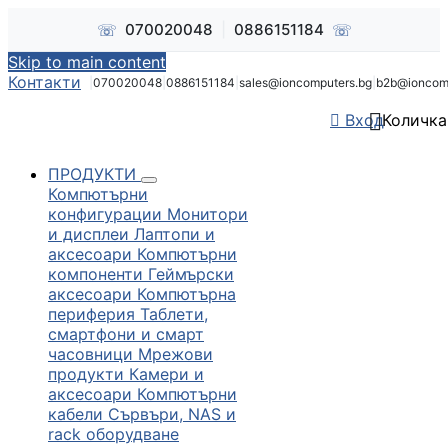
☏
☏
070020048
|
0886151184
Skip to main content
Контакти
|
070020048
|
0886151184
|
sales@ioncomputers.bg
|
b2b@ioncom


Вход
Количка
ПРОДУКТИ
Компютърни
конфигурации
Монитори
и дисплеи
Лаптопи и
аксесоари
Компютърни
компоненти
Геймърски
аксесоари
Компютърна
периферия
Таблети,
смартфони и смарт
часовници
Мрежови
продукти
Камери и
аксесоари
Компютърни
кабели
Сървъри, NAS и
rack оборудване