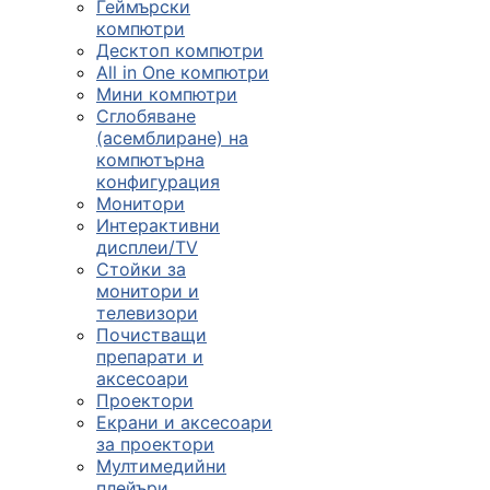
Геймърски
компютри
Десктоп компютри
All in One компютри
Мини компютри
Сглобяване
(асемблиране) на
компютърна
конфигурация
Монитори
Интерактивни
дисплеи/TV
Стойки за
монитори и
телевизори
Почистващи
препарати и
аксесоари
Проектори
Екрани и аксесоари
за проектори
Мултимедийни
плейъри