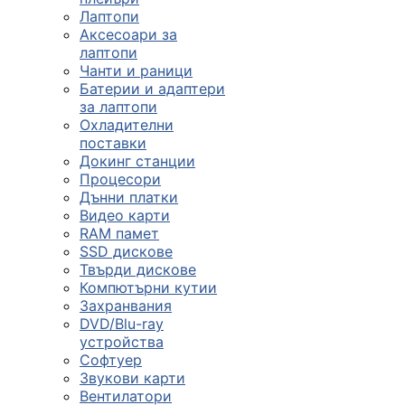
Лаптопи
Аксесоари за
лаптопи
Чанти и раници
Батерии и адаптери
за лаптопи
Охладителни
поставки
Докинг станции
Процесори
Дънни платки
Видео карти
RAM памет
SSD дискове
Твърди дискове
Компютърни кутии
Захранвания
DVD/Blu-ray
устройства
Софтуер
Звукови карти
Вентилатори