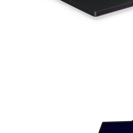
КОМПЮТЪРНИ
КОМПОНЕНТИ
Процесори
Дънни платки
Видео карти
RAM памет
SSD дискове
Твърди дискове