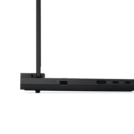
Смарт сензори
Смарт хъбове и
контролери
Смарт ключове 
димери
Outdoor /
Преносими
устройства
МРЕЖОВИ ПРОДУК
Рутери
Комутатори /
суичове /