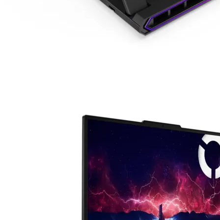
Геймърски бюра
Геймърски конзо
VR очила
Геймърски очила
Аксесоари
Геймпад/Джойст