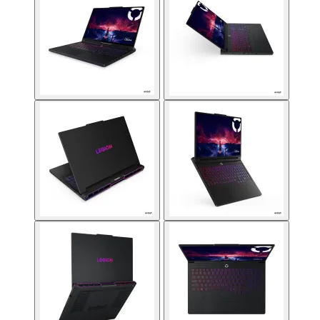
PoE устройства
КАМЕРИ И АКСЕСО
IP камери
NVR устройства
Аксесоари за IP
камери
Видеорегистрат
Аксесоари за ек
камери