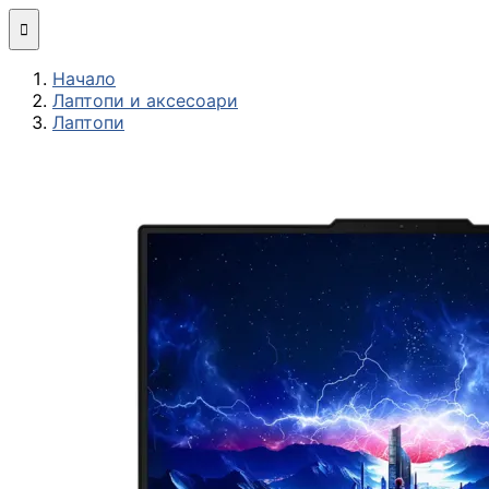
Мини компютри

Начало
Сглобяване
Лаптопи и аксесоари
(асемблиране) н
Лаптопи
компютърна
конфигурация
МОНИТОРИ И ДИСП
Монитори
Интерактивни
дисплеи/TV
Стойки за
монитори и
телевизори