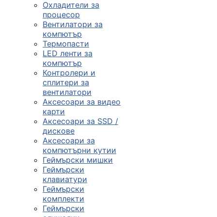
Охладители за
процесор
Вентилатори за
компютър
Термопасти
LED ленти за
компютър
Контролери и
сплитери за
вентилатори
Аксесоари за видео
карти
Аксесоари за SSD /
дискове
Аксесоари за
компютърни кутии
Геймърски мишки
Геймърски
клавиатури
Геймърски
комплекти
Геймърски