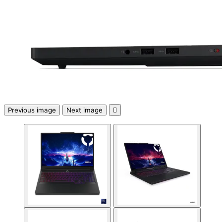
медиа конверто
Усилвател на сиг
/ Range Extender
WiFi / Bluetooth
адаптери
Previous image
Next image

IP телефони
Антени и CPE
устройства
Контролери