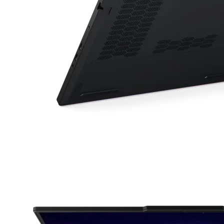
Скенери
Консумативи за
лазерни и
мастиленоструй
принтери
UPS
Разклонители
ТАБЛЕТИ, СМАРТФ
СМАРТ ЧАСОВНИЦ
Таблети