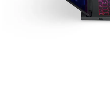
компютър
Термопасти
LED ленти за
компютър
Контролери и
сплитери за
вентилатори
ГЕЙМЪРСКИ АКСЕС
Геймърски мишк
Геймърски
клавиатури