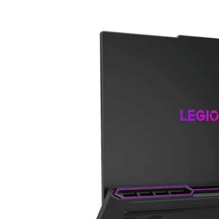
SD карти
USB памети
USB хъбове
Външни дискове 
кутийки
Мултифункциона
устройства
Принтери