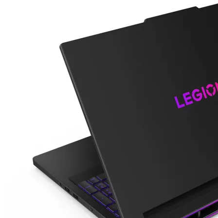
Геймърски
комплекти
Геймърски
слушалки
Микрофони
Падове
Волани/Сим
рейсинг/аксесоа
Геймърски столо