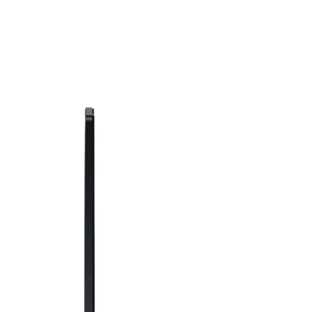
Аксесоари за
смарфони и
таблети
Смарт дом

СМАРТ ДОМ
Смарт крушки
Смарт контакти