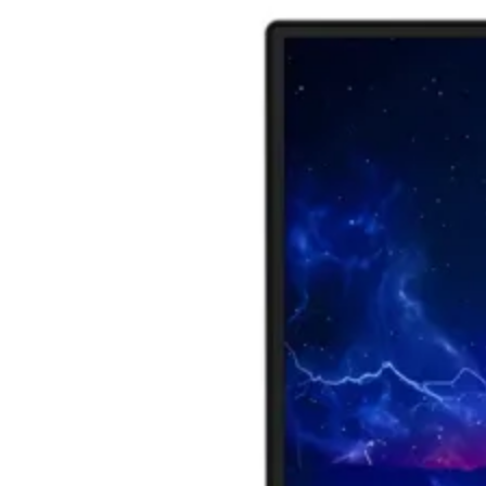
USB кабели
Аудио кабели
PC кабели и
преходници
Серийни и
паралелни кабел
Мениджмънт на
кабели
SATA, SAS кабел