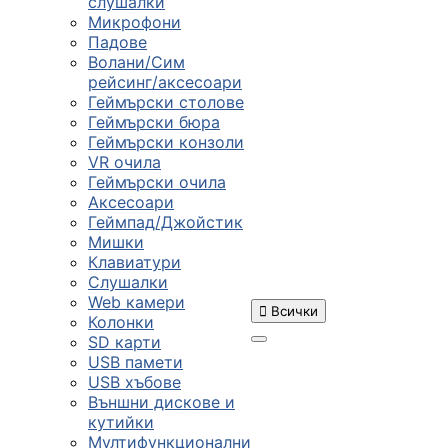
слушалки
Микрофони
Падове
Волани/Сим
рейсинг/аксесоари
Геймърски столове
Геймърски бюра
Геймърски конзоли
VR очила
Геймърски очила
Аксесоари
Геймпад/Джойстик
Мишки
Клавиатури
Слушалки
Web камери

Всички
Колонки
SD карти
USB памети
USB хъбове
ПРОДУКТИ
Външни дискове и
кутийки
Мултифункционални