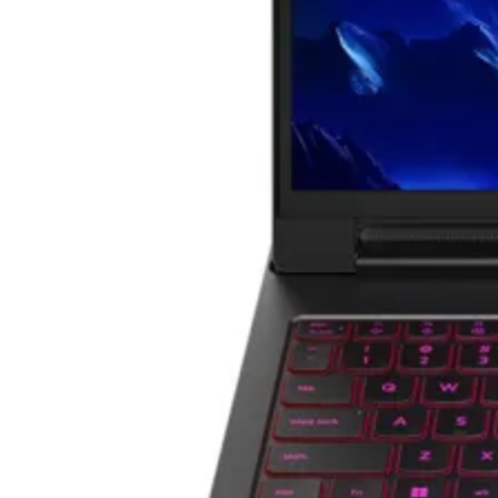
СЪРВЪРИ, NAS И R
ОБОРУДВАНЕ
Сървъри
NAS устройства
Аксесоари за
сървъри
Сървърни шкафо
Аксесоари за
сървърни шкафо