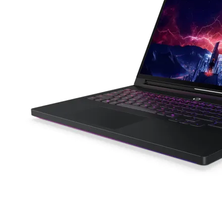
Компютърни кут
Захранвания
DVD/Blu-ray
устройства
Софтуер
Звукови карти
Вентилатори