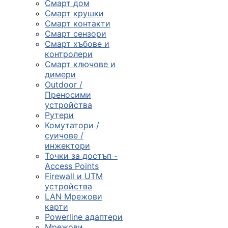
Смарт дом
Смарт крушки
Компютърни
Смарт контакти
компоненти
Смарт сензори
Смарт хъбове и

контролери
Смарт ключове и
димери
Геймърски
Outdoor /
аксесоари
Преносими
устройства
Рутери

Комутатори /
суичове /
инжектори
Компютърна
Точки за достъп -
периферия
Access Points
Firewall и UTM

устройства
LAN Мрежови
карти
Таблети,
Powerline адаптери
смартфони и
Мрежови