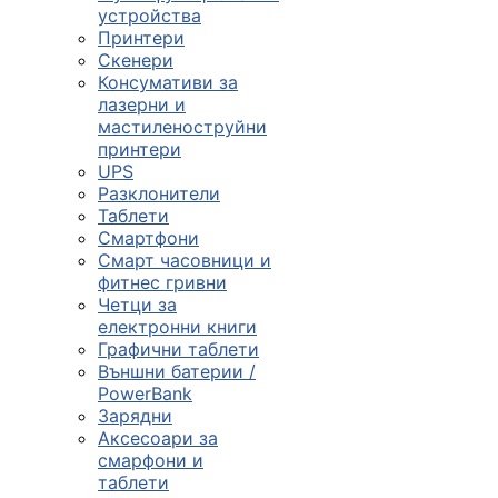

устройства
Принтери
Скенери
ПРОДУКТИ
Консумативи за
лазерни и
Компютърни
мастиленоструйни
конфигурации
принтери
UPS

Разклонители
Таблети
Смартфони
Монитори и
Смарт часовници и
дисплеи
фитнес гривни
Четци за
електронни книги

Графични таблети
Външни батерии /
PowerBank
Лаптопи и
Зарядни
аксесоари
Аксесоари за
смарфони и

таблети