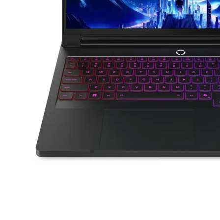
Почистващи
препарати и
аксесоари
Проектори
Екрани и аксесо
за проектори
Мултимедийни
плейъри
ЛАПТОПИ И АКСЕС
Лаптопи
Аксесоари за
лаптопи