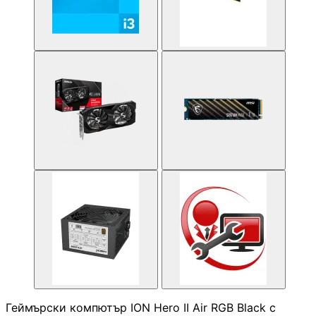
Смарт сензори
Смарт хъбове и
контролери
Смарт ключове 
димери
Outdoor /
Преносими
устройства
МРЕЖОВИ ПРОДУК
Рутери
Комутатори /
суичове /
Геймърски компютър ION Hero II Air RGB Black с