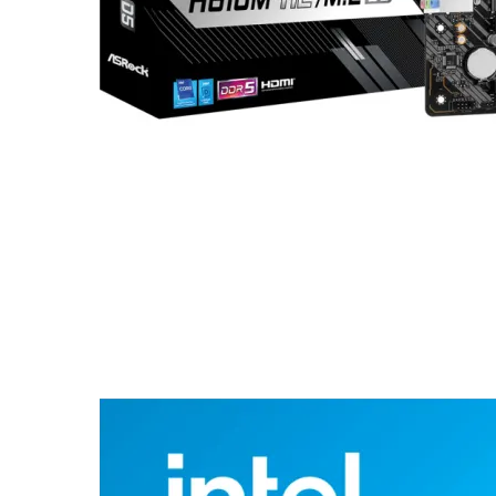
КОМПЮТЪРНИ
КОМПОНЕНТИ
Процесори
Дънни платки
Видео карти
RAM памет
SSD дискове
Твърди дискове