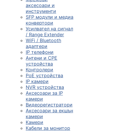
смарт часовниц
аксесоари и
инструменти

SFP модули и медиа
конвертори
Усилвател на сигнал
/ Range Extender
Мрежови проду
WiFi / Bluetooth
адаптери
IP телефони

Антени и CPE
устройства
Контролери
Камери и
PoE устройства
аксесоари
IP камери
NVR устройства

Аксесоари за IP
камери
Видеорегистратори
Компютърни
Аксесоари за екшън
кабели
камери
Камери
Кабели за монитор
