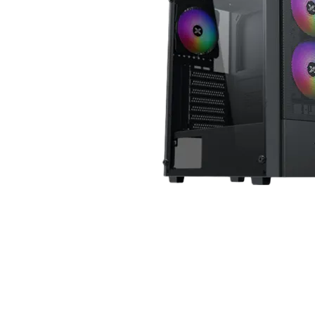
Почистващи
препарати и
аксесоари
Проектори
Екрани и аксесо
за проектори
Мултимедийни
плейъри
ЛАПТОПИ И АКСЕС
Лаптопи
Аксесоари за
лаптопи