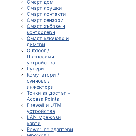
Смарт дом
Смарт крушки
Компютърни
Смарт контакти
компоненти
Смарт сензори
Смарт хъбове и

контролери
Смарт ключове и
димери
Геймърски
Outdoor /
аксесоари
Преносими
устройства
Рутери

Комутатори /
суичове /
инжектори
Компютърна
Точки за достъп -
периферия
Access Points
Firewall и UTM

устройства
LAN Мрежови
карти
Таблети,
Powerline адаптери
смартфони и
Мрежови