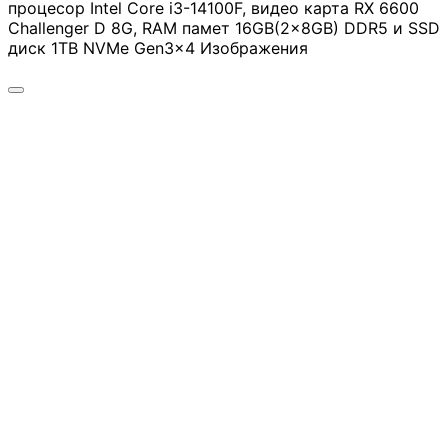
инжектори
процесор Intel Core i3-14100F, видео карта RX 6600
Challenger D 8G, RAM памет 16GB(2x8GB) DDR5 и SSD
диск 1TB NVMe Gen3x4 Изображения
Точки за достъп 
Access Points
Firewall и UTM
устройства
LAN Мрежови
карти
Powerline адапте
Мрежови
аксесоари и
инструменти
SFP модули и