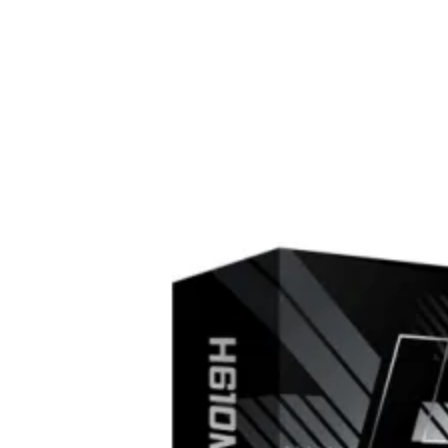
USB кабели
Аудио кабели
PC кабели и
преходници
Серийни и
паралелни кабел
Мениджмънт на
кабели
SATA, SAS кабел