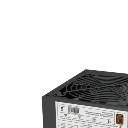
SD карти
USB памети
USB хъбове
Външни дискове 
кутийки
Мултифункциона
устройства
Принтери