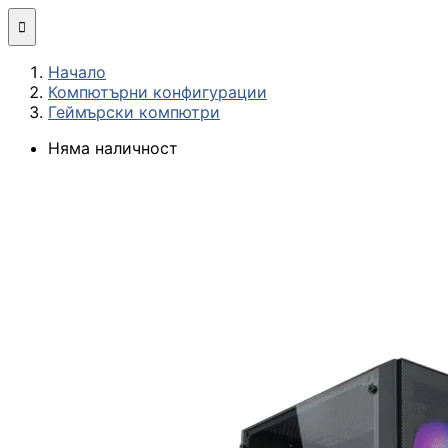
Мини компютри

Начало
Сглобяване
Компютърни конфигурации
(асемблиране) н
Геймърски компютри
компютърна
конфигурация
Няма наличност
МОНИТОРИ И ДИСП
Монитори
Интерактивни
дисплеи/TV
Стойки за
монитори и
телевизори