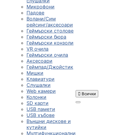
слушалки
Микрофони
Падове
Волани/Сим
рейсинг/аксесоари
Геймърски столове
Геймърски бюра
Геймърски конзоли
VR очила
Геймърски очила
Аксесоари
Геймпад/Джойстик
Мишки
Клавиатури
Слушалки
Web камери

Всички
Колонки
SD карти
USB памети
USB хъбове
ПРОДУКТИ
Външни дискове и
кутийки
Мултифункционални