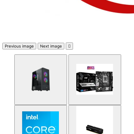
Аксесоари за
смарфони и
таблети
Смарт дом
Previous image
Next image


СМАРТ ДОМ
Смарт крушки
Смарт контакти