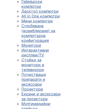
Геймърски
компютри
Десктоп компютри
All in One компютри
Мини компютри
Сглобяване
(асемблиране) на
компютърна
конфигурация
Монитори
Интерактивни
дисплеи/TV
Стойки за
монитори и
телевизори
Почистващи
препарати и
аксесоари
Проектори
Екрани и аксесоари
за проектори
Мултимедийни
плейъри