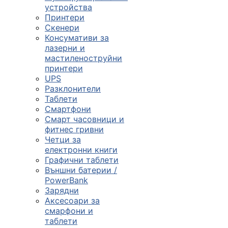

устройства
Принтери
Скенери
ПРОДУКТИ
Консумативи за
лазерни и
Компютърни
мастиленоструйни
конфигурации
принтери
UPS

Разклонители
Таблети
Смартфони
Монитори и
Смарт часовници и
дисплеи
фитнес гривни
Четци за
електронни книги

Графични таблети
Външни батерии /
PowerBank
Лаптопи и
Зарядни
аксесоари
Аксесоари за
смарфони и

таблети