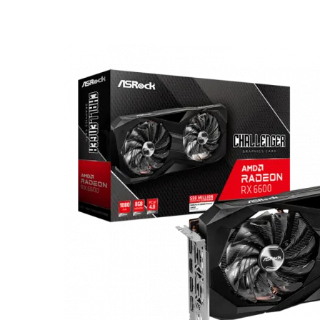
Геймърски
комплекти
Геймърски
слушалки
Микрофони
Падове
Волани/Сим
рейсинг/аксесоа
Геймърски столо