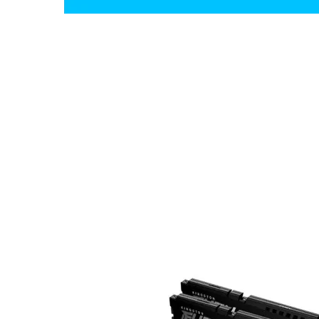

Аксесоари за ви
карти
Аксесоари за SS
дискове
Аксесоари за
компютърни кут
ВЕНТИЛАТОРИ
Охладители за
процесор
Вентилатори за