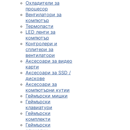
Охладители за
процесор
Вентилатори за
компютър
Термопасти
LED ленти за
компютър
Контролери и
сплитери за
вентилатори
Аксесоари за видео
карти
Аксесоари за SSD /
дискове
Аксесоари за
компютърни кутии
Геймърски мишки
Геймърски
клавиатури
Геймърски
комплекти
Геймърски