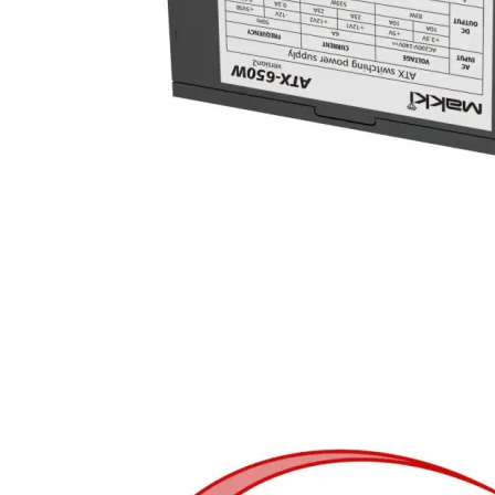
Скенери
Консумативи за
лазерни и
мастиленоструй
принтери
UPS
Разклонители
ТАБЛЕТИ, СМАРТФ
СМАРТ ЧАСОВНИЦ
Таблети