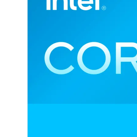
Компютърни кут
Захранвания
DVD/Blu-ray
устройства
Софтуер
Звукови карти
Вентилатори