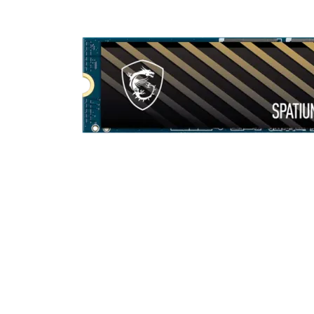
КОМПЮТЪРНА
ПЕРИФЕРИЯ
Мишки
Клавиатури
Слушалки
Web камери
Колонки