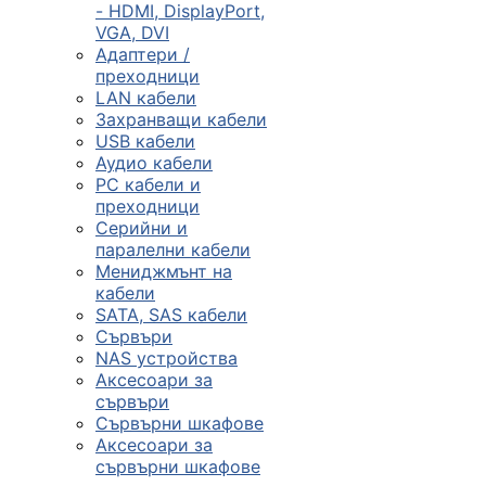
- HDMI, DisplayPort,
VGA, DVI
Сървъри, NAS и
Адаптери /
rack оборудван
преходници
LAN кабели
Захранващи кабели

USB кабели
Аудио кабели
PC кабели и
КОМПЮТЪРНИ
преходници
КОНФИГУРАЦИИ
Серийни и
Геймърски
паралелни кабели
компютри
Мениджмънт на
кабели
SATA, SAS кабели
Сървъри
Десктоп компют
NAS устройства
Аксесоари за
сървъри
All in One компю
Сървърни шкафове
Аксесоари за
сървърни шкафове