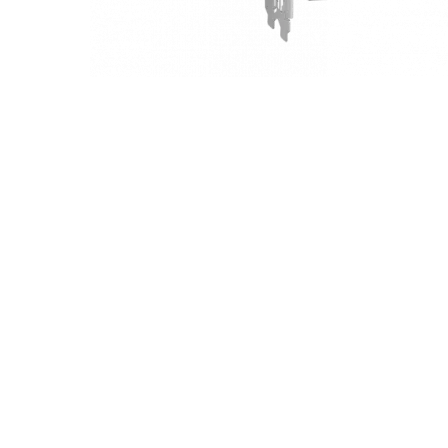
Геймърски бюра
Геймърски конзо
VR очила
Геймърски очила
Аксесоари
Геймпад/Джойст