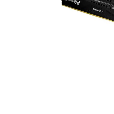
компютър
Термопасти
LED ленти за
компютър
Контролери и
сплитери за
вентилатори
ГЕЙМЪРСКИ АКСЕС
Геймърски мишк
Геймърски
клавиатури