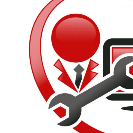
Смартфони
Смарт часовници
фитнес гривни
Четци за
електронни книг
Графични таблет
Външни батерии 
PowerBank
Зарядни