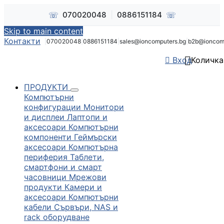
☏
☏
070020048
|
0886151184
Skip to main content
Контакти
|
070020048
|
0886151184
|
sales@ioncomputers.bg
|
b2b@ioncom


Вход
Количка
ПРОДУКТИ
Компютърни
конфигурации
Монитори
и дисплеи
Лаптопи и
аксесоари
Компютърни
компоненти
Геймърски
аксесоари
Компютърна
периферия
Таблети,
смартфони и смарт
часовници
Мрежови
продукти
Камери и
аксесоари
Компютърни
кабели
Сървъри, NAS и
rack оборудване