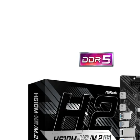

АКСЕСОАРИ ЗА
ЛАПТОПИ
Чанти и раници
Батерии и адапт
за лаптопи
Охладителни
поставки
Докинг станции