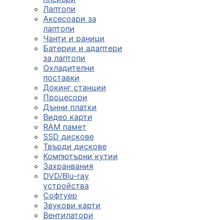
Лаптопи
Аксесоари за
лаптопи
Чанти и раници
Батерии и адаптери
за лаптопи
Охладителни
поставки
Докинг станции
Процесори
Дънни платки
Видео карти
RAM памет
SSD дискове
Твърди дискове
Компютърни кутии
Захранвания
DVD/Blu-ray
устройства
Софтуер
Звукови карти
Вентилатори