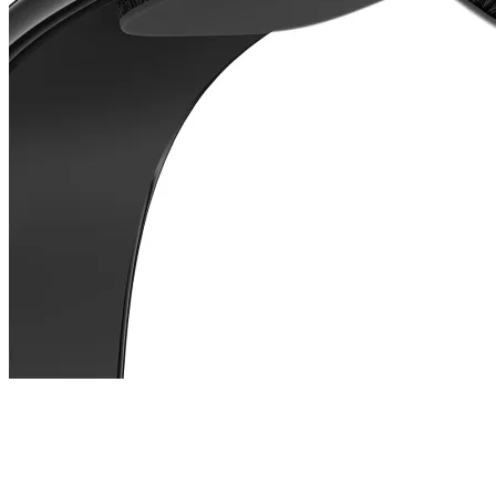
компютър
Термопасти
LED ленти за
компютър
Контролери и
сплитери за
вентилатори
ГЕЙМЪРСКИ АКСЕС
Геймърски мишк
Геймърски
клавиатури