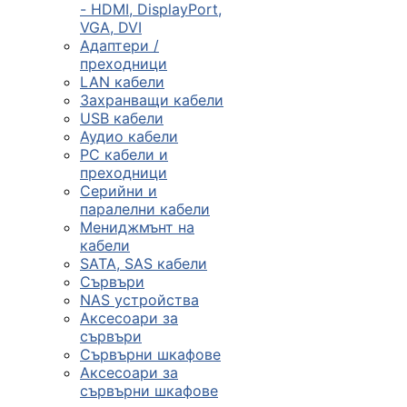
- HDMI, DisplayPort,
VGA, DVI
Сървъри, NAS и
Адаптери /
rack оборудван
преходници
LAN кабели
Захранващи кабели

USB кабели
Аудио кабели
PC кабели и
КОМПЮТЪРНИ
преходници
КОНФИГУРАЦИИ
Серийни и
Геймърски
паралелни кабели
компютри
Мениджмънт на
кабели
SATA, SAS кабели
Сървъри
Десктоп компют
NAS устройства
Аксесоари за
сървъри
All in One компю
Сървърни шкафове
Аксесоари за
сървърни шкафове