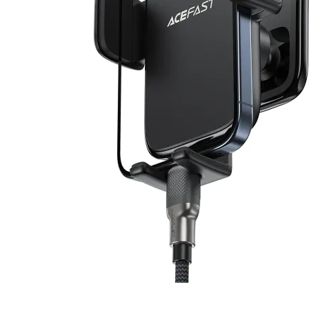
Почистващи
препарати и
аксесоари
Проектори
Екрани и аксесо
за проектори
Мултимедийни
плейъри
ЛАПТОПИ И АКСЕС
Лаптопи
Аксесоари за
лаптопи