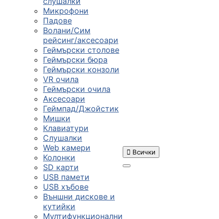
слушалки
Микрофони
Падове
Волани/Сим
рейсинг/аксесоари
Геймърски столове
Геймърски бюра
Геймърски конзоли
VR очила
Геймърски очила
Аксесоари
Геймпад/Джойстик
Мишки
Клавиатури
Слушалки
Web камери

Всички
Колонки
SD карти
USB памети
USB хъбове
ПРОДУКТИ
Външни дискове и
кутийки
Мултифункционални