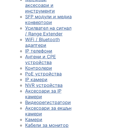
смарт часовниц
аксесоари и
инструменти

SFP модули и медиа
конвертори
Усилвател на сигнал
/ Range Extender
Мрежови проду
WiFi / Bluetooth
адаптери
IP телефони

Антени и CPE
устройства
Контролери
Камери и
PoE устройства
аксесоари
IP камери
NVR устройства

Аксесоари за IP
камери
Видеорегистратори
Компютърни
Аксесоари за екшън
кабели
камери
Камери
Кабели за монитор
