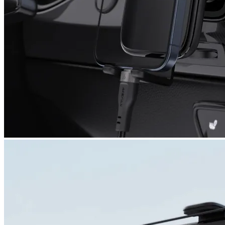
Скенери
Консумативи за
лазерни и
мастиленоструй
принтери
UPS
Разклонители
ТАБЛЕТИ, СМАРТФ
СМАРТ ЧАСОВНИЦ
Таблети