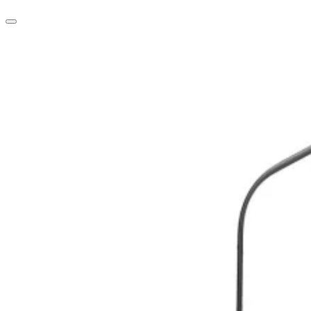
PoE устройства
КАМЕРИ И АКСЕСО
IP камери
NVR устройства
Аксесоари за IP
камери
Видеорегистрат
Аксесоари за ек
камери