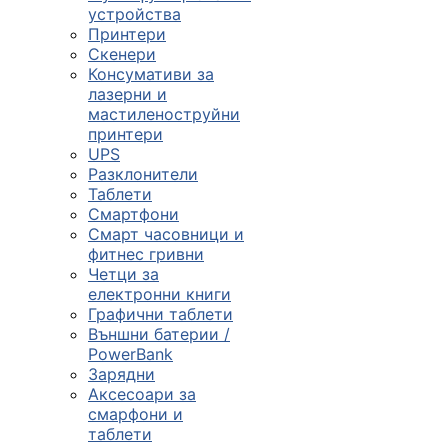

устройства
Принтери
Скенери
ПРОДУКТИ
Консумативи за
лазерни и
Компютърни
мастиленоструйни
конфигурации
принтери
UPS

Разклонители
Таблети
Смартфони
Монитори и
Смарт часовници и
дисплеи
фитнес гривни
Четци за
електронни книги

Графични таблети
Външни батерии /
PowerBank
Лаптопи и
Зарядни
аксесоари
Аксесоари за
смарфони и

таблети