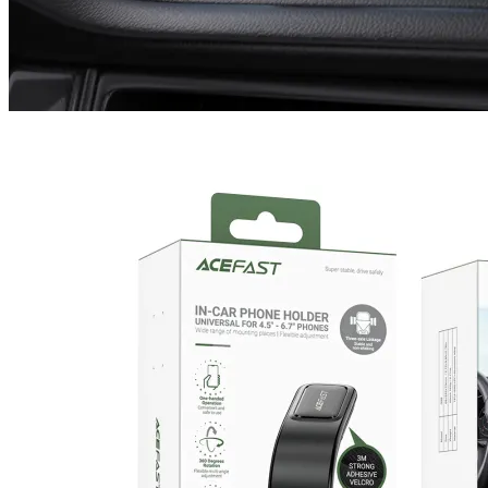
Аксесоари за
смарфони и
таблети
Смарт дом

СМАРТ ДОМ
Смарт крушки
Смарт контакти