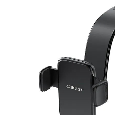
Геймърски
комплекти
Геймърски
слушалки
Микрофони
Падове
Волани/Сим
рейсинг/аксесоа
Геймърски столо