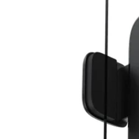
Камери
КОМПЮТЪРНИ КАБ
Кабели за монит
- HDMI, DisplayPo
VGA, DVI
Адаптери /
преходници
LAN кабели
Захранващи каб