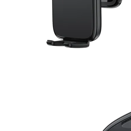
КОМПЮТЪРНИ
КОМПОНЕНТИ
Процесори
Дънни платки
Видео карти
RAM памет
SSD дискове
Твърди дискове