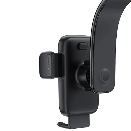
Компютърни кут
Захранвания
DVD/Blu-ray
устройства
Софтуер
Звукови карти
Вентилатори