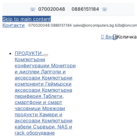
☏
☏
070020048
|
0886151184
Skip to main content
Контакти
|
070020048
|
0886151184
|
sales@ioncomputers.bg
|
b2b@ioncom


Вход
Количка
ПРОДУКТИ
Компютърни
конфигурации
Монитори
и дисплеи
Лаптопи и
аксесоари
Компютърни
компоненти
Геймърски
аксесоари
Компютърна
периферия
Таблети,
смартфони и смарт
часовници
Мрежови
продукти
Камери и
аксесоари
Компютърни
кабели
Сървъри, NAS и
rack оборудване