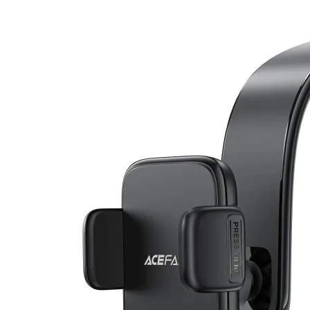

АКСЕСОАРИ ЗА
ЛАПТОПИ
Чанти и раници
Батерии и адапт
за лаптопи
Охладителни
поставки
Докинг станции