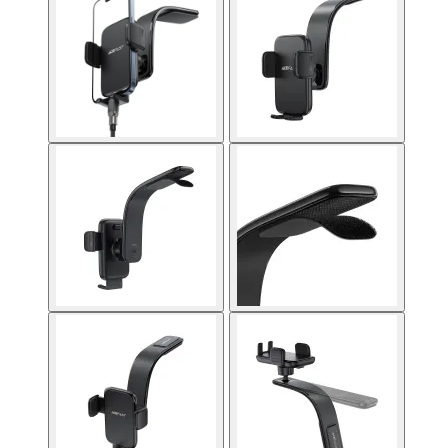
инжектори
Точки за достъп 
Access Points
Firewall и UTM
устройства
LAN Мрежови
карти
Powerline адапте
Мрежови
аксесоари и
инструменти
SFP модули и