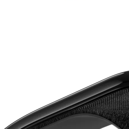

Аксесоари за ви
карти
Аксесоари за SS
дискове
Аксесоари за
компютърни кут
ВЕНТИЛАТОРИ
Охладители за
процесор
Вентилатори за