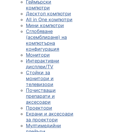
Геймърски
компютри
Десктоп компютри
All in One компютри
Мини компютри
Сглобяване
(асемблиране) на
компютърна
конфигурация
Монитори
Интерактивни
дисплеи/TV
Стойки за
монитори и
телевизори
Почистващи
препарати и
аксесоари
Проектори
Екрани и аксесоари
за проектори
Мултимедийни
плейъри