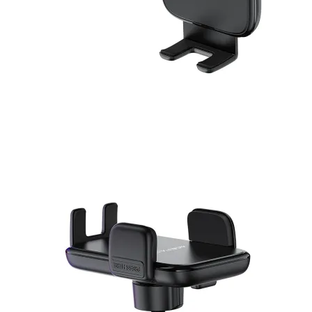
Геймърски бюра
Геймърски конзо
VR очила
Геймърски очила
Аксесоари
Геймпад/Джойст