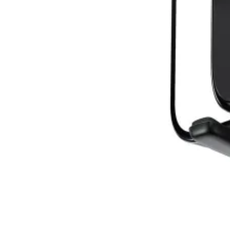
USB кабели
Аудио кабели
PC кабели и
преходници
Серийни и
паралелни кабел
Мениджмънт на
кабели
SATA, SAS кабел