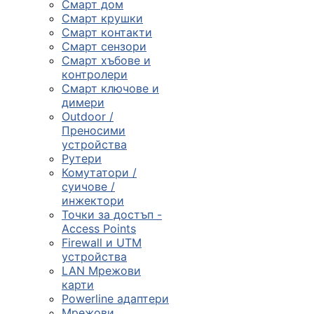
Смарт дом
Смарт крушки
Компютърни
Смарт контакти
компоненти
Смарт сензори
Смарт хъбове и

контролери
Смарт ключове и
димери
Геймърски
Outdoor /
аксесоари
Преносими
устройства
Рутери

Комутатори /
суичове /
инжектори
Компютърна
Точки за достъп -
периферия
Access Points
Firewall и UTM

устройства
LAN Мрежови
карти
Таблети,
Powerline адаптери
смартфони и
Мрежови