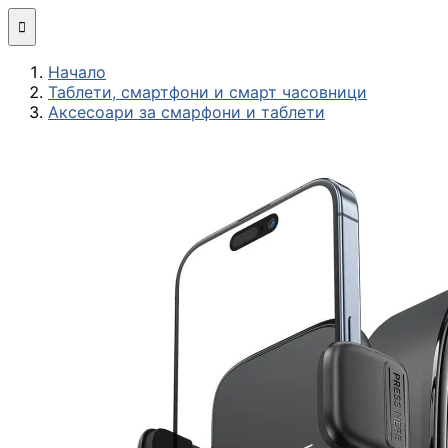
Мини компютри

Начало
Сглобяване
Таблети, смартфони и смарт часовници
(асемблиране) н
Аксесоари за смарфони и таблети
компютърна
конфигурация
МОНИТОРИ И ДИСП
Монитори
Интерактивни
дисплеи/TV
Стойки за
монитори и
телевизори