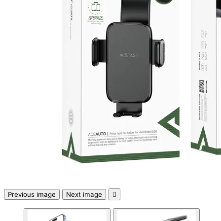
Смарт сензори
Смарт хъбове и
контролери
Смарт ключове 
димери
Outdoor /
Преносими
устройства
МРЕЖОВИ ПРОДУК
Рутери
Previous image
Next image

Комутатори /
суичове /