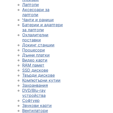
Лаптопи
Аксесоари за
лаптопи
Чанти и раници
Батерии и адаптери
за лаптопи
Охладителни
поставки
Докинг станции
Процесори
Дънни платки
Видео карти
RAM памет
SSD дискове
Твърди дискове
Компютърни кутии
Захранвания
DVD/Blu-ray
устройства
Софтуер
Звукови карти
Вентилатори