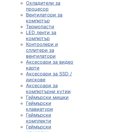
Охладители за
процесор
Вентилатори за
компютър
Термопасти
LED ленти за
компютър
Контролери и
сплитери за
вентилатори
Аксесоари за видео
карти
Аксесоари за SSD /
дискове
Аксесоари за
компютърни кутии
Геймърски мишки
Геймърски
клавиатури
Геймърски
комплекти
Геймърски