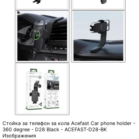
медиа конверто
Усилвател на сиг
/ Range Extender
WiFi / Bluetooth
адаптери
IP телефони
Антени и CPE
устройства
Контролери
Стойка за телефон за кола Acefast Car phone holder -
360 degree - D28 Black - ACEFAST-D28-BK
Изображения