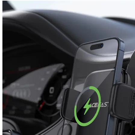
SD карти
USB памети
USB хъбове
Външни дискове 
кутийки
Мултифункциона
устройства
Принтери