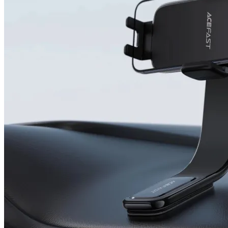
Смартфони
Смарт часовници
фитнес гривни
Четци за
електронни книг
Графични таблет
Външни батерии 
PowerBank
Зарядни