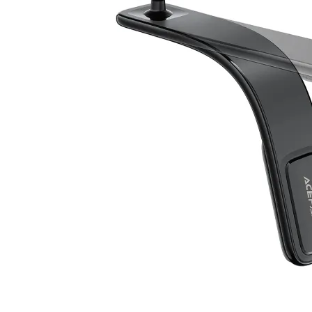
КОМПЮТЪРНА
ПЕРИФЕРИЯ
Мишки
Клавиатури
Слушалки
Web камери
Колонки