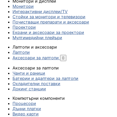
Монитори и дисплеи
Монитори
Интерактивни дисплеи/TV
Стойки за монитори и телевизори
Почистващи препарати и аксесоари
Проектори
Екрани и аксесоари за проектори
Мултимедийни плейъри
Лаптопи и аксесоари
Лаптопи
Аксесоари за лаптопи

Аксесоари за лаптопи
Чанти и раници
Батерии и адаптери за лаптопи
Охладителни поставки
Докинг станции
Компютърни компоненти
Процесори
Дънни платки
Видео карти