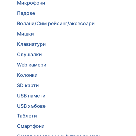
Микрофони
Падове
Волани/Сим рейсинг/аксесоари
Мишки
Клавиатури
Слушалки
Web камери
Колонки
SD карти
USB памети
USB хъбове
Таблети
Смартфони