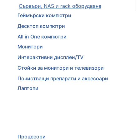
Сървъри, NAS и rack оборудване
Геймърски компютри
Десктоп компютри
All in One компютри
Монитори
Интерактивни дисплеи/TV
Стойки за монитори и телевизори
Почистващи препарати и аксесоари
Лаптопи
Процесори