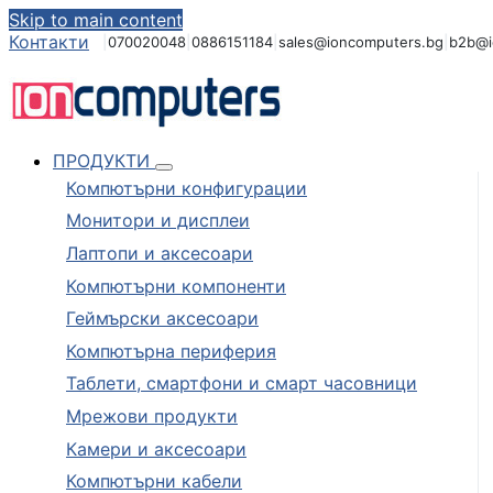
Skip to main content
Контакти
|
070020048
|
0886151184
|
sales@ioncomputers.bg
|
b2b@i
ПРОДУКТИ
Компютърни конфигурации
Монитори и дисплеи
Лаптопи и аксесоари
Компютърни компоненти
Геймърски аксесоари
Компютърна периферия
Таблети, смартфони и смарт часовници
Мрежови продукти
Камери и аксесоари
Компютърни кабели