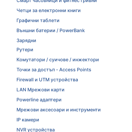
Смарт часовници и фитнес гривни
Четци за електронни книги
Графични таблети
Външни батерии / PowerBank
Зарядни
Рутери
Комутатори / суичове / инжектори
Точки за достъп - Access Points
Firewall и UTM устройства
LAN Мрежови карти
Powerline адаптери
Мрежови аксесоари и инструменти
IP камери
NVR устройства