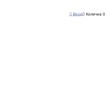

Вход

Количка
0