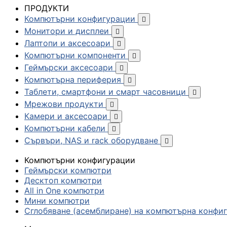
ПРОДУКТИ
Компютърни конфигурации

Монитори и дисплеи

Лаптопи и аксесоари

Компютърни компоненти

Геймърски аксесоари

Компютърна периферия

Таблети, смартфони и смарт часовници

Мрежови продукти

Камери и аксесоари

Компютърни кабели

Сървъри, NAS и rack оборудване

Компютърни конфигурации
Геймърски компютри
Десктоп компютри
All in One компютри
Мини компютри
Сглобяване (асемблиране) на компютърна конфи