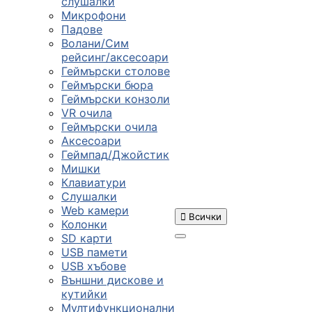
слушалки
Микрофони
Падове
Волани/Сим
рейсинг/аксесоари
Геймърски столове
Геймърски бюра
Геймърски конзоли
VR очила
Геймърски очила
Аксесоари
Геймпад/Джойстик
Мишки
Клавиатури
Слушалки
Web камери

Всички
Колонки
SD карти
USB памети
USB хъбове
ПРОДУКТИ
Външни дискове и
кутийки
Мултифункционални