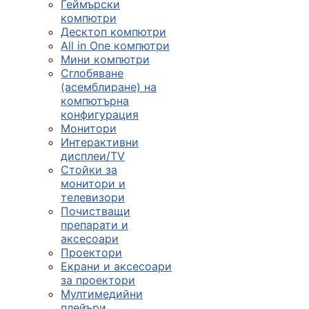
Геймърски
компютри
Десктоп компютри
All in One компютри
Мини компютри
Сглобяване
(асемблиране) на
компютърна
конфигурация
Монитори
Интерактивни
дисплеи/TV
Стойки за
монитори и
телевизори
Почистващи
препарати и
аксесоари
Проектори
Екрани и аксесоари
за проектори
Мултимедийни
плейъри