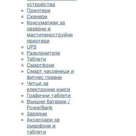

устройства
Принтери
Скенери
ПРОДУКТИ
Консумативи за
лазерни и
Компютърни
мастиленоструйни
конфигурации
принтери
UPS

Разклонители
Таблети
Смартфони
Монитори и
Смарт часовници и
дисплеи
фитнес гривни
Четци за
електронни книги

Графични таблети
Външни батерии /
PowerBank
Лаптопи и
Зарядни
аксесоари
Аксесоари за
смарфони и

таблети