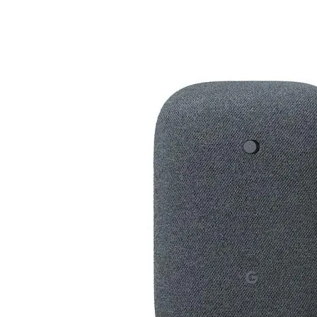

АКСЕСОАРИ ЗА
ЛАПТОПИ
Чанти и раници
Батерии и адапт
за лаптопи
Охладителни
поставки
Докинг станции