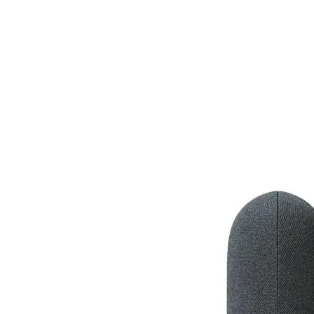

Аксесоари за ви
карти
Аксесоари за SS
дискове
Аксесоари за
компютърни кут
ВЕНТИЛАТОРИ
Охладители за
процесор
Вентилатори за