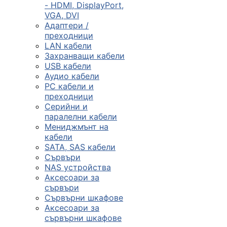
- HDMI, DisplayPort,
VGA, DVI
Сървъри, NAS и
Адаптери /
rack оборудван
преходници
LAN кабели
Захранващи кабели

USB кабели
Аудио кабели
PC кабели и
КОМПЮТЪРНИ
преходници
КОНФИГУРАЦИИ
Серийни и
Геймърски
паралелни кабели
компютри
Мениджмънт на
кабели
SATA, SAS кабели
Сървъри
Десктоп компют
NAS устройства
Аксесоари за
сървъри
All in One компю
Сървърни шкафове
Аксесоари за
сървърни шкафове