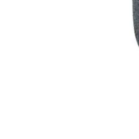
Аксесоари за
смарфони и
таблети
Смарт дом

СМАРТ ДОМ
Смарт крушки
Смарт контакти