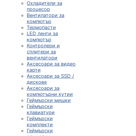
Охладители за
процесор
Вентилатори за
компютър
Термопасти
LED ленти за
компютър
Контролери и
сплитери за
вентилатори
Аксесоари за видео
карти
Аксесоари за SSD /
дискове
Аксесоари за
компютърни кутии
Геймърски мишки
Геймърски
клавиатури
Геймърски
комплекти
Геймърски