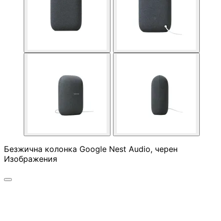
Геймърски
комплекти
Геймърски
слушалки
Микрофони
Падове
Безжична колонка Google Nest Audio, черен
Изображения
Волани/Сим
рейсинг/аксесоа
Геймърски столо