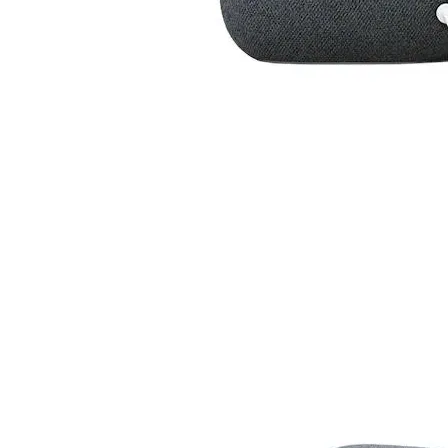
КОМПЮТЪРНИ
КОМПОНЕНТИ
Процесори
Дънни платки
Видео карти
RAM памет
SSD дискове
Твърди дискове