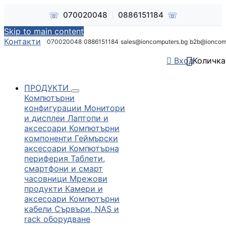
☏
☏
070020048
|
0886151184
Skip to main content
Контакти
|
070020048
|
0886151184
|
sales@ioncomputers.bg
|
b2b@ioncom


Вход
Количка
ПРОДУКТИ
Компютърни
конфигурации
Монитори
и дисплеи
Лаптопи и
аксесоари
Компютърни
компоненти
Геймърски
аксесоари
Компютърна
периферия
Таблети,
смартфони и смарт
часовници
Мрежови
продукти
Камери и
аксесоари
Компютърни
кабели
Сървъри, NAS и
rack оборудване