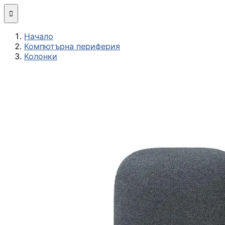
Мини компютри

Начало
Сглобяване
Компютърна периферия
(асемблиране) н
Колонки
компютърна
конфигурация
МОНИТОРИ И ДИСП
Монитори
Интерактивни
дисплеи/TV
Стойки за
монитори и
телевизори