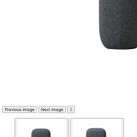
компютър
Термопасти
LED ленти за
компютър
Контролери и
сплитери за
вентилатори
ГЕЙМЪРСКИ АКСЕС
Геймърски мишк
Previous image
Next image

Геймърски
клавиатури