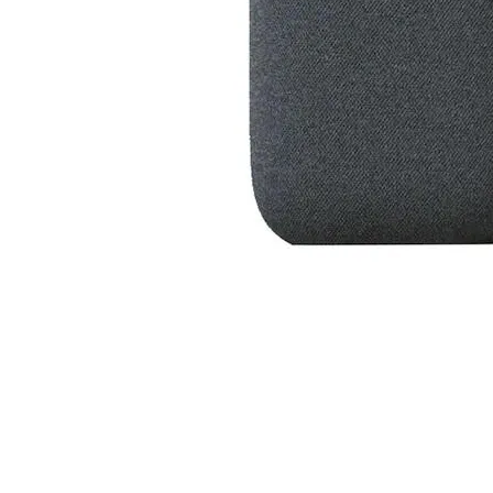
Почистващи
препарати и
аксесоари
Проектори
Екрани и аксесо
за проектори
Мултимедийни
плейъри
ЛАПТОПИ И АКСЕС
Лаптопи
Аксесоари за
лаптопи