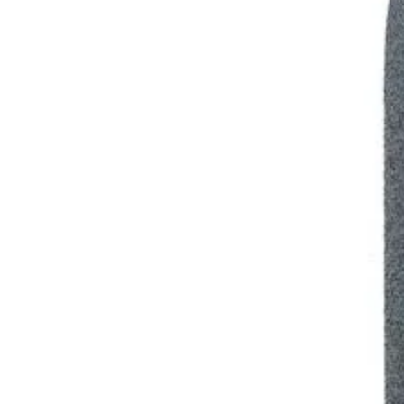
Смартфони
Смарт часовници
фитнес гривни
Четци за
електронни книг
Графични таблет
Външни батерии 
PowerBank
Зарядни