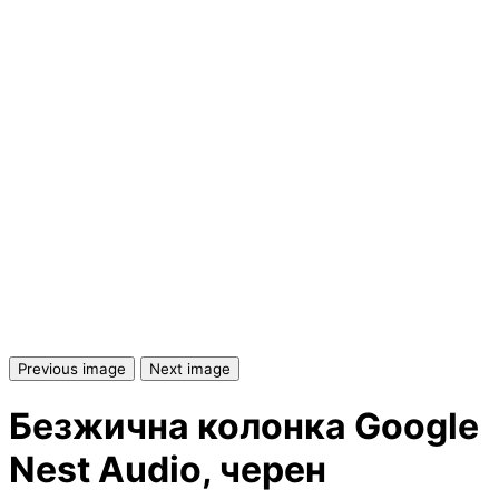
СЪРВЪРИ, NAS И R
ОБОРУДВАНЕ
Сървъри
NAS устройства
Аксесоари за
сървъри
Сървърни шкафо
Previous image
Next image
Аксесоари за
Безжична колонка Google
сървърни шкафо
Nest Audio, черен