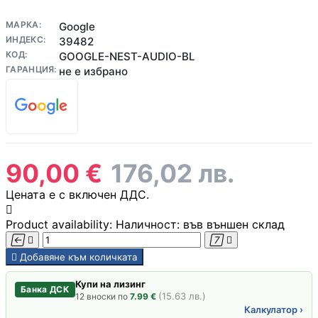
МАРКА:
Google
ИНДЕКС:
39482
КОД:
GOOGLE-NEST-AUDIO-BL
ГАРАНЦИЯ:
не е избрано
Цена:
90,00 €
176,02 лв.
Цената е с включен ДДС.

Product availability:
Наличност: във външен склад





Добавяне към количката
Купи на лизинг
Банка ДСК
(15.63 лв.)
12
вноски по
7.99 €
Калкулатор ›