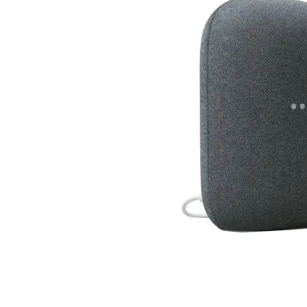
Компютърни кут
Захранвания
DVD/Blu-ray
устройства
Софтуер
Звукови карти
Вентилатори