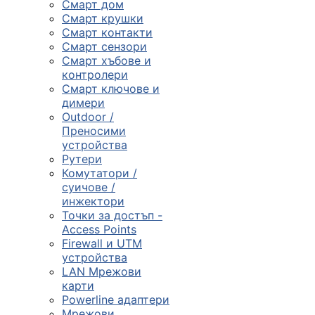
Смарт дом
Смарт крушки
Компютърни
Смарт контакти
компоненти
Смарт сензори
Смарт хъбове и

контролери
Смарт ключове и
димери
Геймърски
Outdoor /
аксесоари
Преносими
устройства
Рутери

Комутатори /
суичове /
инжектори
Компютърна
Точки за достъп -
периферия
Access Points
Firewall и UTM

устройства
LAN Мрежови
карти
Таблети,
Powerline адаптери
смартфони и
Мрежови