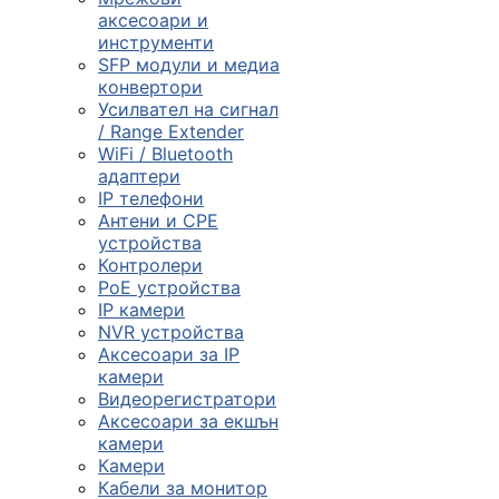
смарт часовниц
аксесоари и
инструменти

SFP модули и медиа
конвертори
Усилвател на сигнал
/ Range Extender
Мрежови проду
WiFi / Bluetooth
адаптери
IP телефони

Антени и CPE
устройства
Контролери
Камери и
PoE устройства
аксесоари
IP камери
NVR устройства

Аксесоари за IP
камери
Видеорегистратори
Компютърни
Аксесоари за екшън
кабели
камери
Камери
Кабели за монитор
