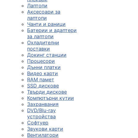
Лаптопи
Аксесоари за
лаптопи
Чанти и раници
Батерии и адаптери
за лаптопи
Охладителни
поставки
Докинг станции
Процесори
Дънни платки
Видео карти
RAM памет
SSD дискове
Твърди дискове
Компютърни кутии
Захранвания
DVD/Blu-ray
устройства
Софтуер
Звукови карти
Вентилатори