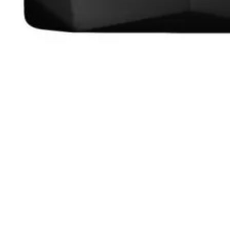
USB кабели
Аудио кабели
PC кабели и
преходници
Серийни и
паралелни кабел
Мениджмънт на
кабели
SATA, SAS кабел