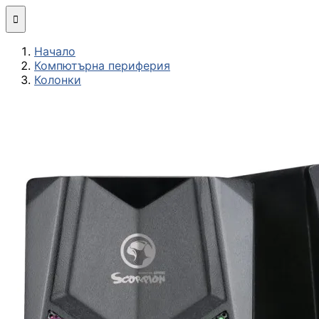
Мини компютри

Начало
Сглобяване
Компютърна периферия
(асемблиране) н
Колонки
компютърна
конфигурация
МОНИТОРИ И ДИСП
Монитори
Интерактивни
дисплеи/TV
Стойки за
монитори и
телевизори