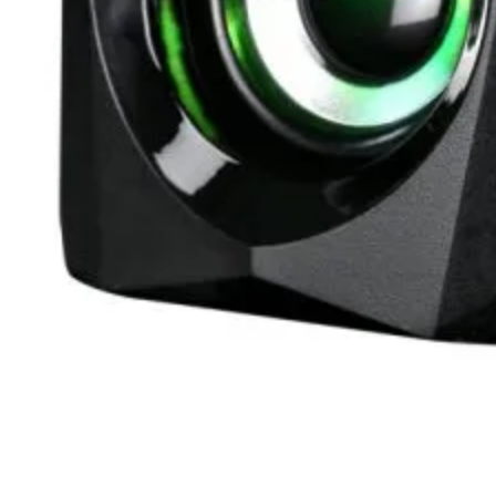
инжектори
Точки за достъп 
Access Points
Firewall и UTM
устройства
LAN Мрежови
карти
Powerline адапте
Мрежови
аксесоари и
инструменти
SFP модули и