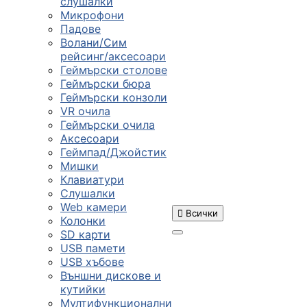
слушалки
Микрофони
Падове
Волани/Сим
рейсинг/аксесоари
Геймърски столове
Геймърски бюра
Геймърски конзоли
VR очила
Геймърски очила
Аксесоари
Геймпад/Джойстик
Мишки
Клавиатури
Слушалки
Web камери

Всички
Колонки
SD карти
USB памети
USB хъбове
ПРОДУКТИ
Външни дискове и
кутийки
Мултифункционални