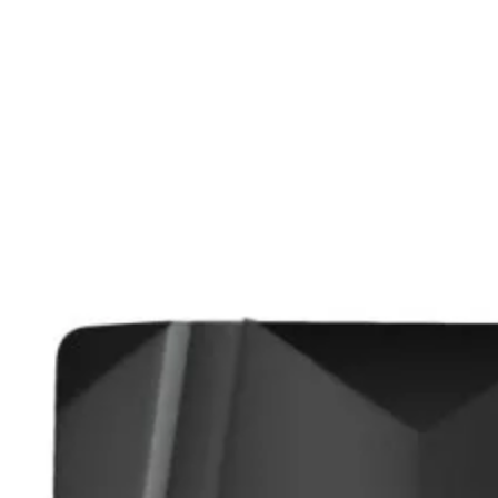
медиа конверто
Усилвател на сиг
/ Range Extender
WiFi / Bluetooth
адаптери
IP телефони
Антени и CPE
устройства
Контролери