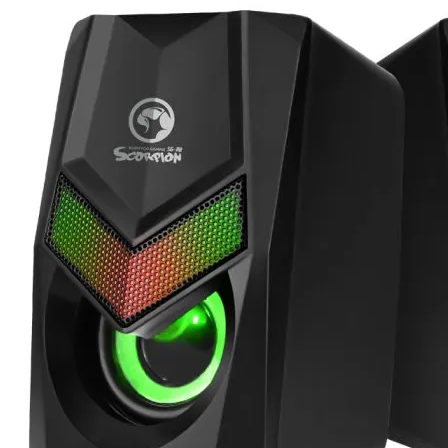
Геймърски
комплекти
Геймърски
слушалки
Микрофони
Падове
Волани/Сим
рейсинг/аксесоа
Геймърски столо