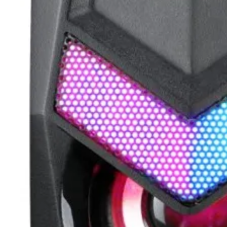
Скенери
Консумативи за
лазерни и
мастиленоструй
принтери
UPS
Разклонители
ТАБЛЕТИ, СМАРТФ
СМАРТ ЧАСОВНИЦ
Таблети