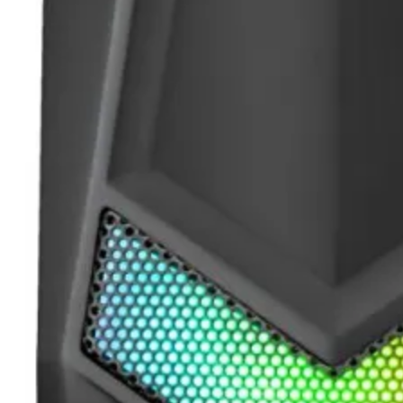
PoE устройства
КАМЕРИ И АКСЕСО
IP камери
NVR устройства
Аксесоари за IP
камери
Видеорегистрат
Аксесоари за ек
камери