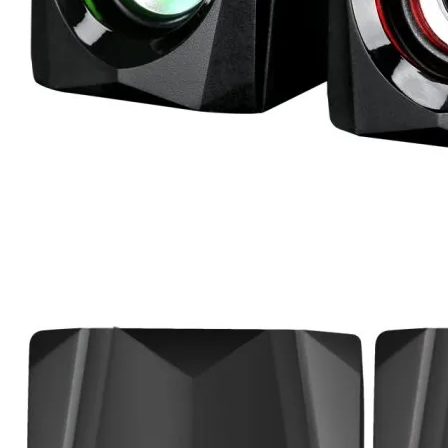
КОМПЮТЪРНИ
КОМПОНЕНТИ
Процесори
Дънни платки
Видео карти
RAM памет
SSD дискове
Твърди дискове