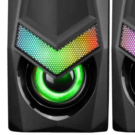
Компютърни кут
Захранвания
DVD/Blu-ray
устройства
Софтуер
Звукови карти
Вентилатори