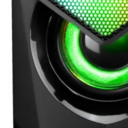
Камери
КОМПЮТЪРНИ КАБ
Кабели за монит
- HDMI, DisplayPo
VGA, DVI
Адаптери /
преходници
LAN кабели
Захранващи каб