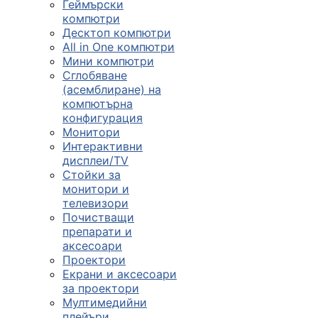
Геймърски
компютри
Десктоп компютри
All in One компютри
Мини компютри
Сглобяване
(асемблиране) на
компютърна
конфигурация
Монитори
Интерактивни
дисплеи/TV
Стойки за
монитори и
телевизори
Почистващи
препарати и
аксесоари
Проектори
Екрани и аксесоари
за проектори
Мултимедийни
плейъри