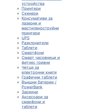

устройства
Принтери
Скенери
ПРОДУКТИ
Консумативи за
лазерни и
Компютърни
мастиленоструйни
конфигурации
принтери
UPS

Разклонители
Таблети
Смартфони
Монитори и
Смарт часовници и
дисплеи
фитнес гривни
Четци за
електронни книги

Графични таблети
Външни батерии /
PowerBank
Лаптопи и
Зарядни
аксесоари
Аксесоари за
смарфони и

таблети