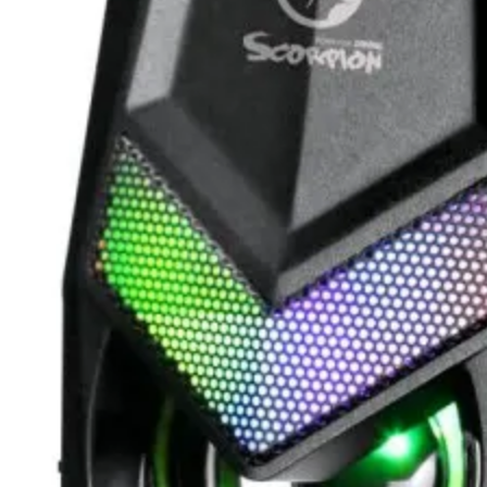
Смарт сензори
Смарт хъбове и
контролери
Смарт ключове 
димери
Outdoor /
Преносими
устройства
МРЕЖОВИ ПРОДУК
Рутери
Комутатори /
суичове /