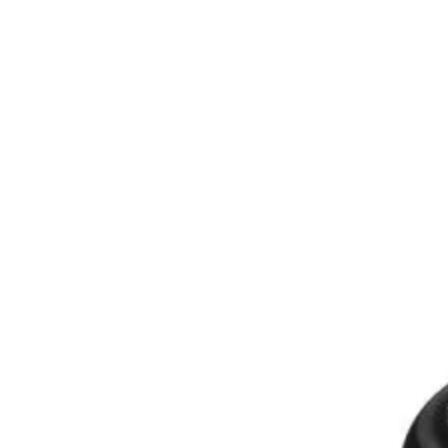
СЪРВЪРИ, NAS И R
ОБОРУДВАНЕ
Сървъри
NAS устройства
Аксесоари за
сървъри
Сървърни шкафо
Аксесоари за
сървърни шкафо