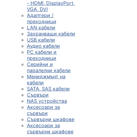
- HDMI, DisplayPort,
VGA, DVI
Сървъри, NAS и
Адаптери /
rack оборудван
преходници
LAN кабели
Захранващи кабели

USB кабели
Аудио кабели
PC кабели и
КОМПЮТЪРНИ
преходници
КОНФИГУРАЦИИ
Серийни и
Геймърски
паралелни кабели
компютри
Мениджмънт на
кабели
SATA, SAS кабели
Сървъри
Десктоп компют
NAS устройства
Аксесоари за
сървъри
All in One компю
Сървърни шкафове
Аксесоари за
сървърни шкафове