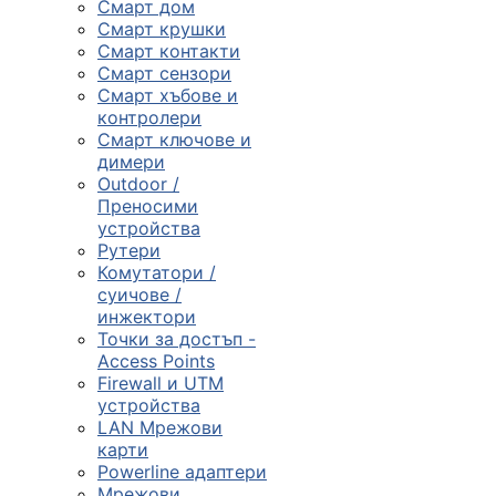
Смарт дом
Смарт крушки
Компютърни
Смарт контакти
компоненти
Смарт сензори
Смарт хъбове и

контролери
Смарт ключове и
димери
Геймърски
Outdoor /
аксесоари
Преносими
устройства
Рутери

Комутатори /
суичове /
инжектори
Компютърна
Точки за достъп -
периферия
Access Points
Firewall и UTM

устройства
LAN Мрежови
карти
Таблети,
Powerline адаптери
смартфони и
Мрежови