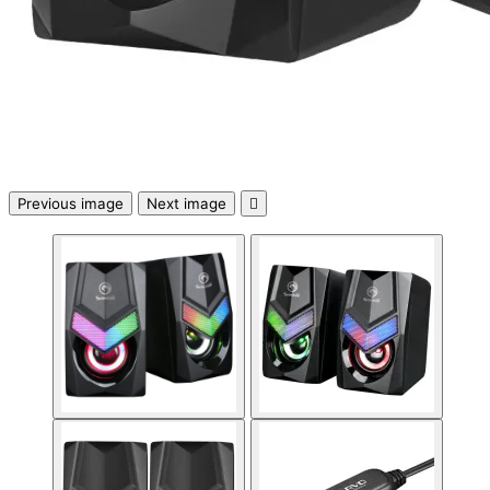
Геймърски бюра
Геймърски конзо
Previous image
Next image

VR очила
Геймърски очила
Аксесоари
Геймпад/Джойст