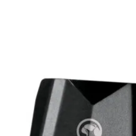
Аксесоари за
смарфони и
таблети
Смарт дом

СМАРТ ДОМ
Смарт крушки
Смарт контакти