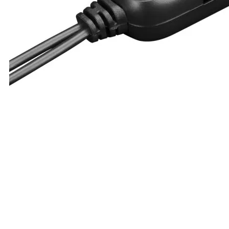
компютър
Термопасти
LED ленти за
компютър
Контролери и
сплитери за
вентилатори
ГЕЙМЪРСКИ АКСЕС
Геймърски мишк
Геймърски
клавиатури