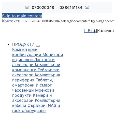
☏
☏
070020048
|
0886151184
Skip to main content
Контакти
|
070020048
|
0886151184
|
sales@ioncomputers.bg
|
b2b@ioncom


Вход
Количка
ПРОДУКТИ
Компютърни
конфигурации
Монитори
и дисплеи
Лаптопи и
аксесоари
Компютърни
компоненти
Геймърски
аксесоари
Компютърна
периферия
Таблети,
смартфони и смарт
часовници
Мрежови
продукти
Камери и
аксесоари
Компютърни
кабели
Сървъри, NAS и
rack оборудване