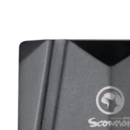
SD карти
USB памети
USB хъбове
Външни дискове 
кутийки
Мултифункциона
устройства
Принтери