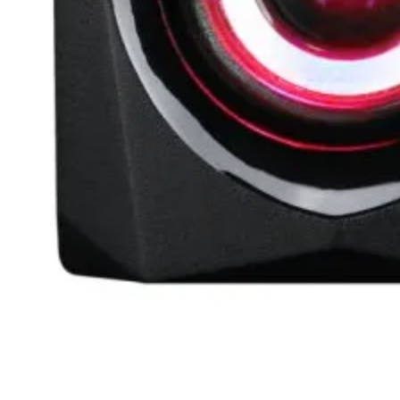
Смартфони
Смарт часовници
фитнес гривни
Четци за
електронни книг
Графични таблет
Външни батерии 
PowerBank
Зарядни