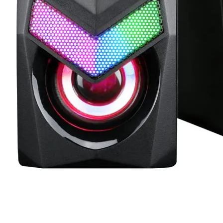
Почистващи
препарати и
аксесоари
Проектори
Екрани и аксесо
за проектори
Мултимедийни
плейъри
ЛАПТОПИ И АКСЕС
Лаптопи
Аксесоари за
лаптопи