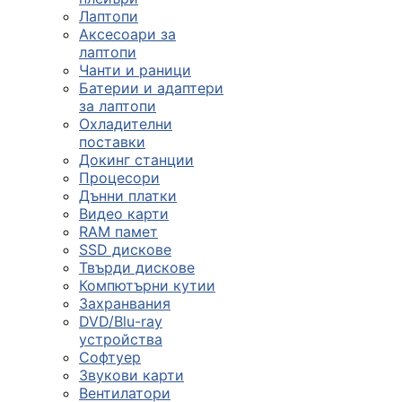
Лаптопи
Аксесоари за
лаптопи
Чанти и раници
Батерии и адаптери
за лаптопи
Охладителни
поставки
Докинг станции
Процесори
Дънни платки
Видео карти
RAM памет
SSD дискове
Твърди дискове
Компютърни кутии
Захранвания
DVD/Blu-ray
устройства
Софтуер
Звукови карти
Вентилатори