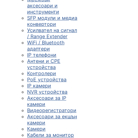
смарт часовниц
аксесоари и
инструменти

SFP модули и медиа
конвертори
Усилвател на сигнал
/ Range Extender
Мрежови проду
WiFi / Bluetooth
адаптери
IP телефони

Антени и CPE
устройства
Контролери
Камери и
PoE устройства
аксесоари
IP камери
NVR устройства

Аксесоари за IP
камери
Видеорегистратори
Компютърни
Аксесоари за екшън
кабели
камери
Камери
Кабели за монитор
