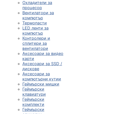
Охладители за
процесор
Вентилатори за
компютър
Термопасти
LED ленти за
компютър
Контролери и
сплитери за
вентилатори
Аксесоари за видео
карти
Аксесоари за SSD /
дискове
Аксесоари за
компютърни кутии
Геймърски мишки
Геймърски
клавиатури
Геймърски
комплекти
Геймърски