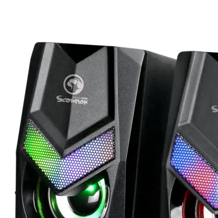

АКСЕСОАРИ ЗА
ЛАПТОПИ
Чанти и раници
Батерии и адапт
за лаптопи
Охладителни
поставки
Докинг станции