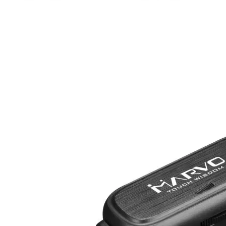

Аксесоари за ви
карти
Аксесоари за SS
дискове
Аксесоари за
компютърни кут
ВЕНТИЛАТОРИ
Охладители за
процесор
Вентилатори за