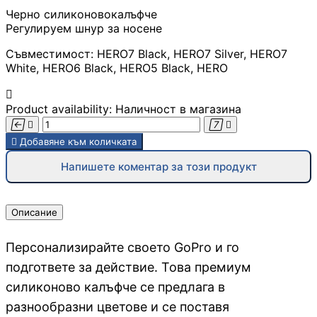
PoE устройства
Черно силиконовокалъфче
Регулируем шнур за носене
КАМЕРИ И АКСЕСО
Съвместимост: HERO7 Black, HERO7 Silver, HERO7
White, HERO6 Black, HERO5 Black, HERO
IP камери

Product availability:
Наличност в магазина




NVR устройства

Добавяне към количката
Напишете коментар за този продукт
Аксесоари за IP
камери
Описание
Видеорегистрат
Персонализирайте своето GoPro и го
подгответе за действие. Това премиум
Аксесоари за ек
силиконово калъфче се предлага в
камери
разнообразни цветове и се поставя