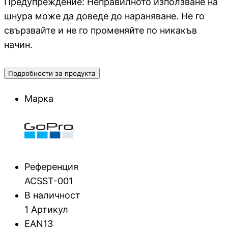
Предупреждение: Неправилното използване на
USB кабели
шнура може да доведе до нараняване. Не го
свързвайте и не го променяйте по никакъв
Аудио кабели
начин.
Подробности за продукта
PC кабели и
преходници
Марка
Серийни и
паралелни кабел
Мениджмънт на
кабели
Референция
ACSST-001
В наличност
SATA, SAS кабел
1 Артикул
EAN13