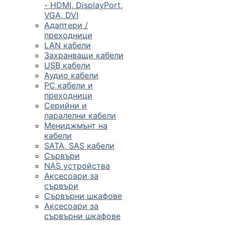
- HDMI, DisplayPort,
VGA, DVI
Сървъри, NAS и
Адаптери /
rack оборудван
преходници
LAN кабели
Захранващи кабели

USB кабели
Аудио кабели
PC кабели и
КОМПЮТЪРНИ
преходници
КОНФИГУРАЦИИ
Серийни и
Геймърски
паралелни кабели
компютри
Мениджмънт на
кабели
SATA, SAS кабели
Сървъри
Десктоп компют
NAS устройства
Аксесоари за
сървъри
All in One компю
Сървърни шкафове
Аксесоари за
сървърни шкафове