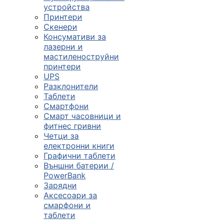

устройства
Принтери
Скенери
ПРОДУКТИ
Консумативи за
лазерни и
Компютърни
мастиленоструйни
конфигурации
принтери
UPS

Разклонители
Таблети
Смартфони
Монитори и
Смарт часовници и
дисплеи
фитнес гривни
Четци за
електронни книги

Графични таблети
Външни батерии /
PowerBank
Лаптопи и
Зарядни
аксесоари
Аксесоари за
смарфони и

таблети