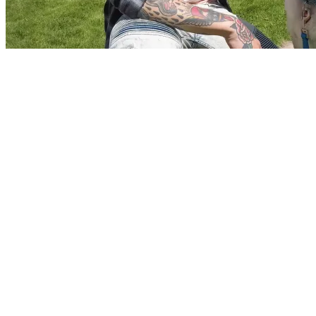
КОМПЮТЪРНИ
КОМПОНЕНТИ
Процесори
Дънни платки
Видео карти
RAM памет
SSD дискове
Твърди дискове