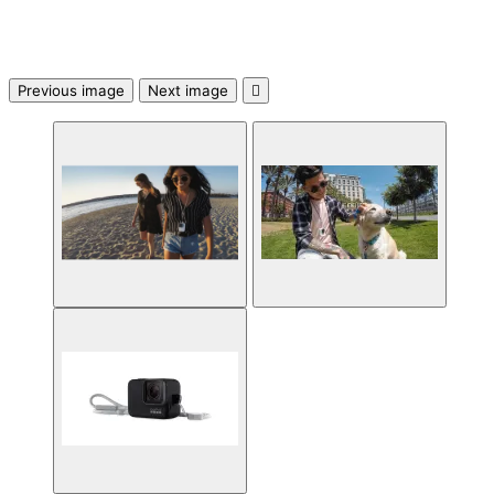

Previous image
Next image

Аксесоари за ви
карти
Аксесоари за SS
дискове
Аксесоари за
компютърни кут
ВЕНТИЛАТОРИ
Охладители за
процесор
Вентилатори за