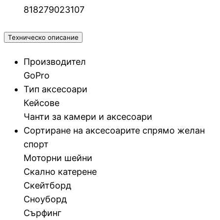
СЪРВЪРИ, NAS И R
818279023107
ОБОРУДВАНЕ
Сървъри
Техническо описание
Производител
NAS устройства
GoPro
Тип аксесоари
Аксесоари за
Кейсове
сървъри
Чанти за камери и аксесоари
Сортиране на аксесоарите спрямо желан
Сървърни шкафо
спорт
Моторни шейни
Скално катерене
Аксесоари за
сървърни шкафо
Скейтборд
Сноуборд
Сърфинг