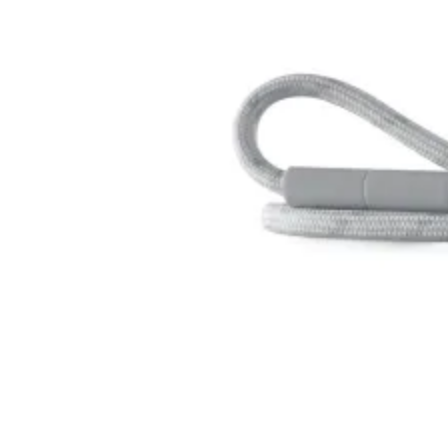
Смарт сензори
Смарт хъбове и
контролери
Смарт ключове 
димери
Outdoor /
Преносими
устройства
МРЕЖОВИ ПРОДУК
Рутери
Комутатори /
суичове /