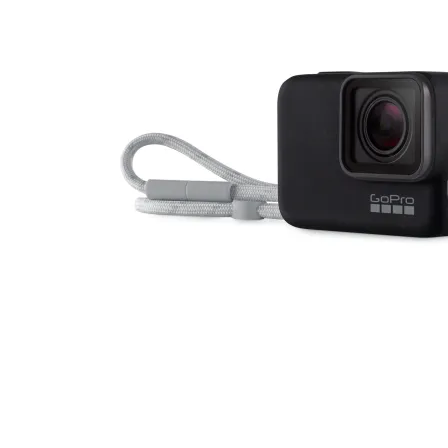
Компютърни кут
Захранвания
DVD/Blu-ray
устройства
Софтуер
Звукови карти
Вентилатори