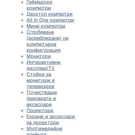
Геймърски
компютри
Десктоп компютри
All in One компютри
Мини компютри
Сглобяване
(асемблиране) на
компютърна
конфигурация
Монитори
Интерактивни
дисплеи/TV
Стойки за
монитори и
телевизори
Почистващи
препарати и
аксесоари
Проектори
Екрани и аксесоари
за проектори
Мултимедийни
плейъри