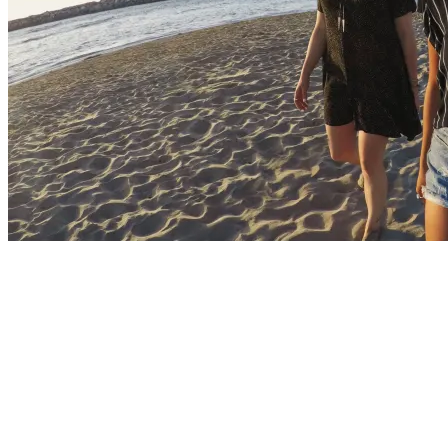
Почистващи
препарати и
аксесоари
Проектори
Екрани и аксесо
за проектори
Мултимедийни
плейъри
ЛАПТОПИ И АКСЕС
Лаптопи
Аксесоари за
лаптопи