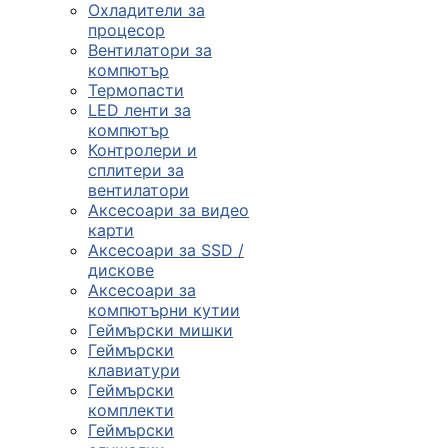
Охладители за
процесор
Вентилатори за
компютър
Термопасти
LED ленти за
компютър
Контролери и
сплитери за
вентилатори
Аксесоари за видео
карти
Аксесоари за SSD /
дискове
Аксесоари за
компютърни кутии
Геймърски мишки
Геймърски
клавиатури
Геймърски
комплекти
Геймърски