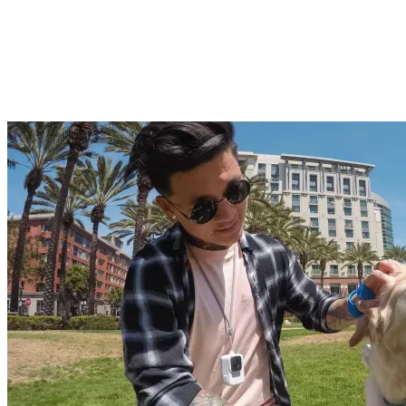

АКСЕСОАРИ ЗА
ЛАПТОПИ
Чанти и раници
Батерии и адапт
за лаптопи
Охладителни
поставки
Докинг станции