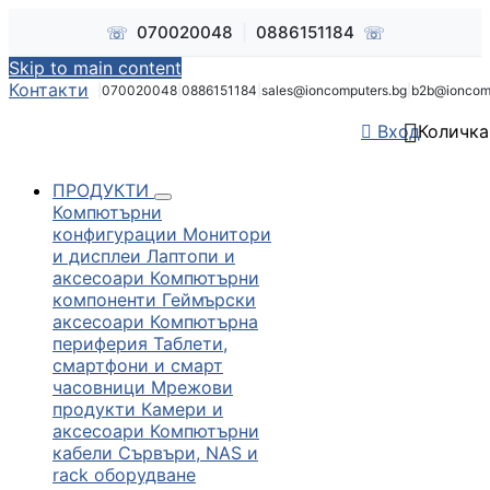
☏
☏
070020048
|
0886151184
Skip to main content
Контакти
|
070020048
|
0886151184
|
sales@ioncomputers.bg
|
b2b@ioncom


Вход
Количка
ПРОДУКТИ
Компютърни
конфигурации
Монитори
и дисплеи
Лаптопи и
аксесоари
Компютърни
компоненти
Геймърски
аксесоари
Компютърна
периферия
Таблети,
смартфони и смарт
часовници
Мрежови
продукти
Камери и
аксесоари
Компютърни
кабели
Сървъри, NAS и
rack оборудване