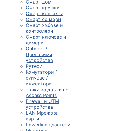
Смарт дом
Смарт крушки
Компютърни
Смарт контакти
компоненти
Смарт сензори
Смарт хъбове и

контролери
Смарт ключове и
димери
Геймърски
Outdoor /
аксесоари
Преносими
устройства
Рутери

Комутатори /
суичове /
инжектори
Компютърна
Точки за достъп -
периферия
Access Points
Firewall и UTM

устройства
LAN Мрежови
карти
Таблети,
Powerline адаптери
смартфони и
Мрежови