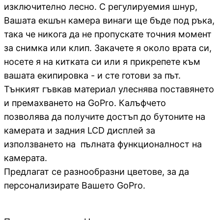
изключително лесно. С регулируемия шнур,
Камери
Вашата екшън камера винаги ще бъде под ръка,
така че никога да не пропускате точния момент
за снимка или клип. Закачете я около врата си,
КОМПЮТЪРНИ КАБ
носете я на китката си или я прикрепете към
Кабели за монит
- HDMI, DisplayPo
вашата екипировка - и сте готови за път.
VGA, DVI
Тънкият гъвкав материал улеснява поставянето
и премахването на GoPro. Калъфчето
Адаптери /
позволява да получите достъп до бутоните на
преходници
камерата и задния LCD дисплей за
използването на пълната функционалност на
LAN кабели
камерата.
Предлагат се разнообразни цветове, за да
персонализирате Вашето GoPro.
Захранващи каб