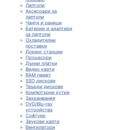
Лаптопи
Аксесоари за
лаптопи
Чанти и раници
Батерии и адаптери
за лаптопи
Охладителни
поставки
Докинг станции
Процесори
Дънни платки
Видео карти
RAM памет
SSD дискове
Твърди дискове
Компютърни кутии
Захранвания
DVD/Blu-ray
устройства
Софтуер
Звукови карти
Вентилатори