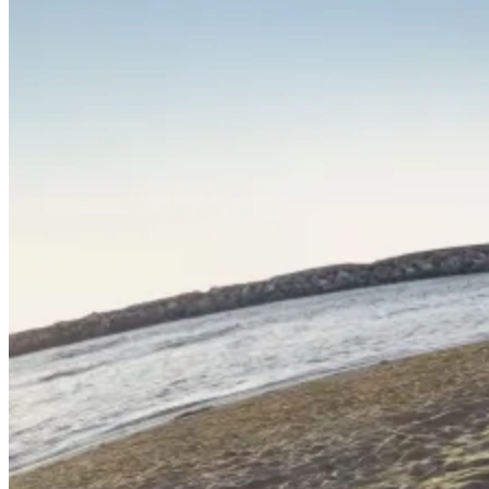
Геймърски
комплекти
Геймърски
слушалки
Микрофони
Падове
Волани/Сим
рейсинг/аксесоа
Геймърски столо