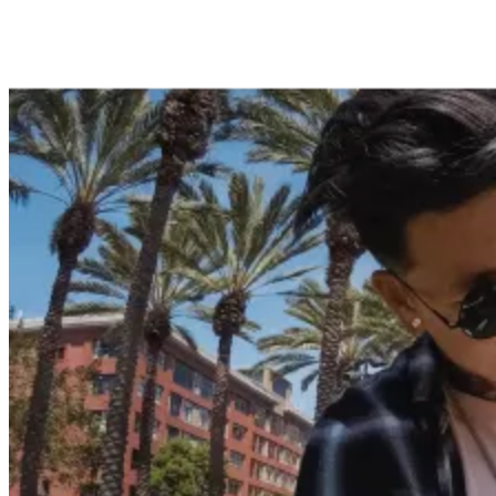
SD карти
USB памети
USB хъбове
Външни дискове 
кутийки
Мултифункциона
устройства
Принтери