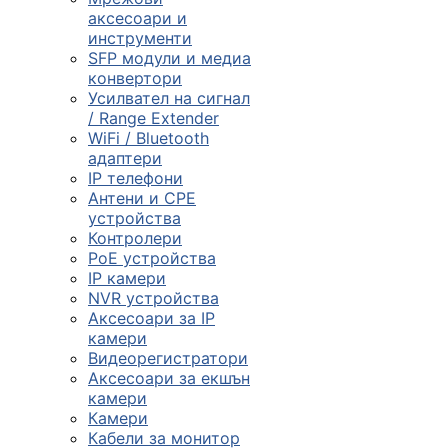
смарт часовниц
аксесоари и
инструменти

SFP модули и медиа
конвертори
Усилвател на сигнал
/ Range Extender
Мрежови проду
WiFi / Bluetooth
адаптери
IP телефони

Антени и CPE
устройства
Контролери
Камери и
PoE устройства
аксесоари
IP камери
NVR устройства

Аксесоари за IP
камери
Видеорегистратори
Компютърни
Аксесоари за екшън
кабели
камери
Камери
Кабели за монитор
