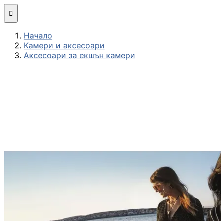
Мини компютри

Начало
Сглобяване
Камери и аксесоари
(асемблиране) н
Аксесоари за екшън камери
компютърна
конфигурация
МОНИТОРИ И ДИСП
Монитори
Интерактивни
дисплеи/TV
Стойки за
монитори и
телевизори