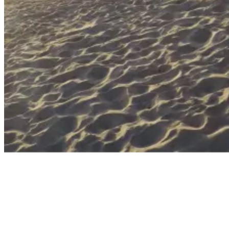
Геймърски бюра
Геймърски конзо
VR очила
Геймърски очила
Аксесоари
Геймпад/Джойст