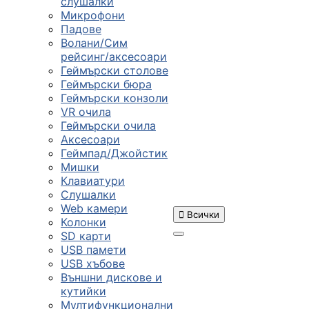
слушалки
Микрофони
Падове
Волани/Сим
рейсинг/аксесоари
Геймърски столове
Геймърски бюра
Геймърски конзоли
VR очила
Геймърски очила
Аксесоари
Геймпад/Джойстик
Мишки
Клавиатури
Слушалки
Web камери

Всички
Колонки
SD карти
USB памети
USB хъбове
ПРОДУКТИ
Външни дискове и
кутийки
Мултифункционални