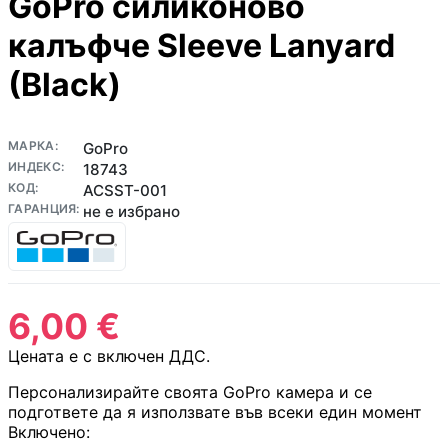
GoPro силиконово
медиа конверто
калъфче Sleeve Lanyard
Усилвател на сиг
(Black)
/ Range Extender
WiFi / Bluetooth
МАРКА:
GoPro
адаптери
ИНДЕКС:
18743
КОД:
ACSST-001
ГАРАНЦИЯ:
не е избрано
IP телефони
Антени и CPE
устройства
Цена:
6,00 €
Цената е с включен ДДС.
Контролери
Персонализирайте своята GoPro камера и се
подгответе да я използвате във всеки един момент
Включено: