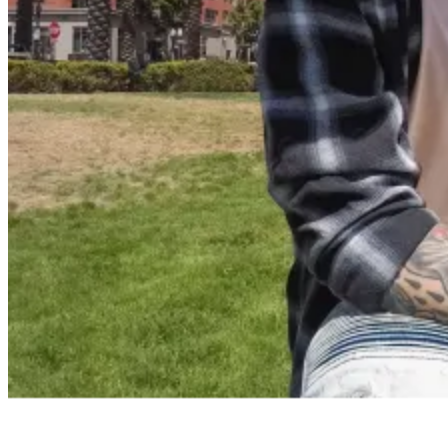
Скенери
Консумативи за
лазерни и
мастиленоструй
принтери
UPS
Разклонители
ТАБЛЕТИ, СМАРТФ
СМАРТ ЧАСОВНИЦ
Таблети