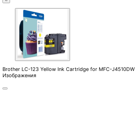

АКСЕСОАРИ ЗА
ЛАПТОПИ
Чанти и раници
Brother LC-123 Yellow Ink Cartridge for MFC-J4510DW
Батерии и адапт
Изображения
за лаптопи
Охладителни
поставки
Докинг станции