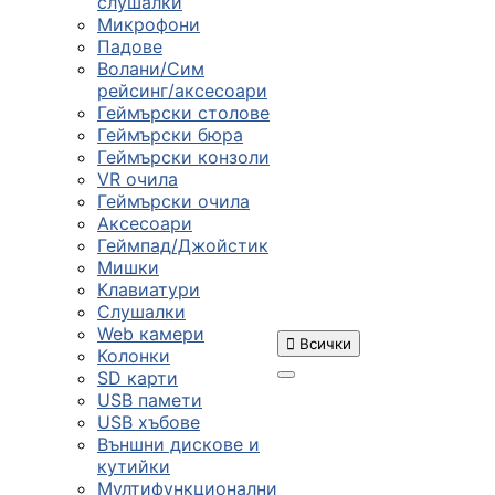
слушалки
Микрофони
Падове
Волани/Сим
рейсинг/аксесоари
Геймърски столове
Геймърски бюра
Геймърски конзоли
VR очила
Геймърски очила
Аксесоари
Геймпад/Джойстик
Мишки
Клавиатури
Слушалки
Web камери

Всички
Колонки
SD карти
USB памети
USB хъбове
ПРОДУКТИ
Външни дискове и
кутийки
Мултифункционални