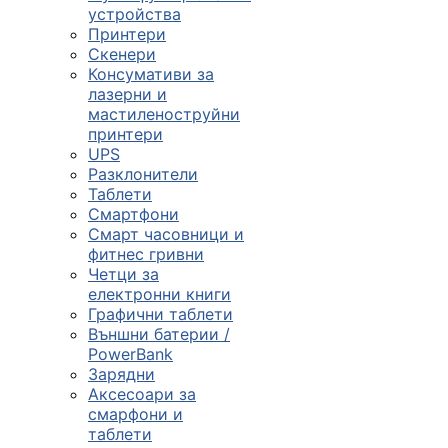

устройства
Принтери
Скенери
ПРОДУКТИ
Консумативи за
лазерни и
Компютърни
мастиленоструйни
конфигурации
принтери
UPS

Разклонители
Таблети
Смартфони
Монитори и
Смарт часовници и
дисплеи
фитнес гривни
Четци за
електронни книги

Графични таблети
Външни батерии /
PowerBank
Лаптопи и
Зарядни
аксесоари
Аксесоари за
смарфони и

таблети