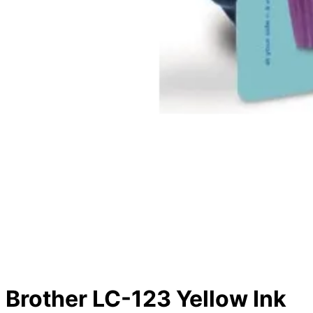

Аксесоари за ви
карти
Аксесоари за SS
дискове
Аксесоари за
компютърни кут
ВЕНТИЛАТОРИ
Охладители за
процесор
Brother LC-123 Yellow Ink
Вентилатори за