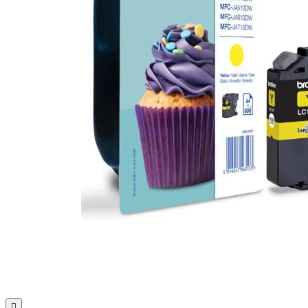
Почистващи
препарати и
аксесоари
Проектори
Екрани и аксесо
за проектори
Мултимедийни
плейъри
ЛАПТОПИ И АКСЕС
Лаптопи
Аксесоари за
лаптопи
