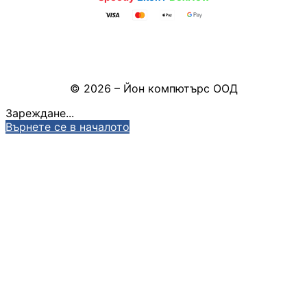
Камери
Pazaruvaj - Надежден помощник за покупки
Настройки на бисквитките
КОМПЮТЪРНИ КАБ
© 2026 – Йон компютърс ООД
Кабели за монит
- HDMI, DisplayPo
Зареждане...
VGA, DVI
Върнете се в началото
Адаптери /
преходници
LAN кабели
Захранващи каб