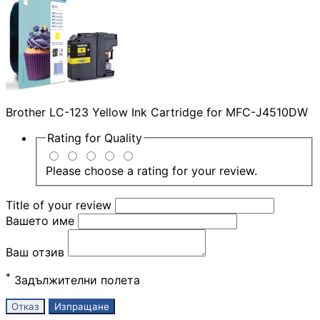
SD карти
USB памети
Brother LC-123 Yellow Ink Cartridge for MFC-J4510DW
USB хъбове
Rating for
Quality
Please choose a rating for your review.
Външни дискове 
кутийки
Title of your review
Вашето име
Мултифункциона
устройства
Ваш отзив
*
Задължителни полета
Принтери
Отказ
Изпращане