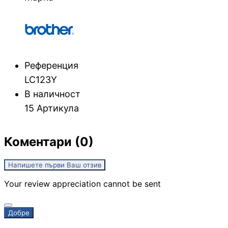
Геймърски бюра
Референция
Геймърски конзо
LC123Y
В наличност
VR очила
15 Артикула
Коментари (0)
Геймърски очила
Напишете първи Ваш отзив
Аксесоари
Your review appreciation cannot be sent
Добре
Геймпад/Джойст