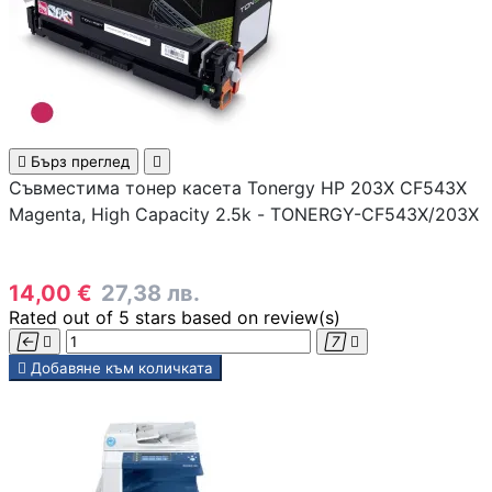
Смартфони
Смарт часовници
фитнес гривни

Бърз преглед

Съвместима тонер касета Tonergy HP 203X CF543X
Четци за
Magenta, High Capacity 2.5k - TONERGY-CF543X/203X
електронни книг
14,00 €
27,38 лв.
Графични таблет
Rated
out of 5 stars based on
review(s)





Добавяне към количката
Външни батерии 
PowerBank
Зарядни