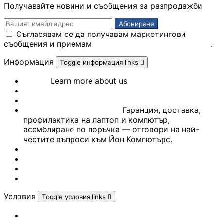
медиа конверто
Получавайте новини и съобщения за разпродажби
Усилвател на сиг
Съгласявам се да получавам маркетингови
/ Range Extender
съобщения и приемам
Политиката за поверителност
.
Информация
Toggle информация links

WiFi / Bluetooth
адаптери
За нас
Learn more about us
СЕРВИЗ
Референции
Често задавани въпроси
Гаранция, доставка,
IP телефони
профилактика на лаптоп и компютър,
асемблиране по поръчка — отговори на най-
честите въпроси към Йон Компютърс.
Антени и CPE
Контакти
устройства
Блог
Марки
Гейминг портал
Контролери
Условия
Toggle условия links

Политика за личните данни