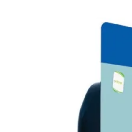
КОМПЮТЪРНИ
КОМПОНЕНТИ
Процесори
Дънни платки
Видео карти
RAM памет
SSD дискове
Твърди дискове