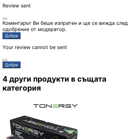
Review sent
Скенери
Коментарът Ви беше изпратен и ще се вижда след
одобрение от модератор.
Консумативи за
Добре
лазерни и
мастиленоструй
Your review cannot be sent
принтери
Добре
UPS
4 други продукти в същата
категория
Разклонители
ТАБЛЕТИ, СМАРТФ
СМАРТ ЧАСОВНИЦ
Таблети