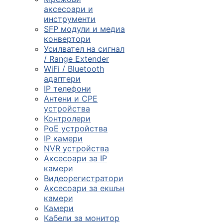
смарт часовниц
аксесоари и
инструменти

SFP модули и медиа
конвертори
Усилвател на сигнал
/ Range Extender
Мрежови проду
WiFi / Bluetooth
адаптери
IP телефони

Антени и CPE
устройства
Контролери
Камери и
PoE устройства
аксесоари
IP камери
NVR устройства

Аксесоари за IP
камери
Видеорегистратори
Компютърни
Аксесоари за екшън
кабели
камери
Камери
Кабели за монитор
