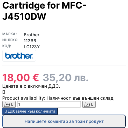
Cartridge for MFC-
компютър
J4510DW
Термопасти
МАРКА:
Brother
ИНДЕКС:
11366
LED ленти за
КОД:
LC123Y
компютър
Контролери и
сплитери за
Цена:
18,00 €
35,20 лв.
вентилатори
Цената е с включен ДДС.
ГЕЙМЪРСКИ АКСЕС

Product availability:
Наличност във външен склад
Геймърски мишк





Добавяне към количката
Геймърски
Напишете коментар за този продукт
клавиатури