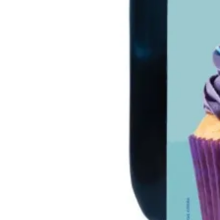
Компютърни кут
Захранвания
DVD/Blu-ray
устройства
Софтуер
Звукови карти
Вентилатори