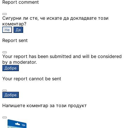
Report comment
КОМПЮТЪРНА
Сигурни ли сте, че искате да докладвате този
ПЕРИФЕРИЯ
коментар?
Не
Да
Мишки
Report sent
Клавиатури
Your report has been submitted and will be considered
by a moderator.
Добре
Слушалки
Your report cannot be sent
Добре
Web камери
Напишете коментар за този продукт
Колонки