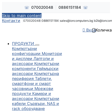
☏
☏
070020048
|
0886151184
Skip to main content
Контакти
|
070020048
|
0886151184
|
sales@ioncomputers.bg
|
b2b@ioncom


Вход
Количка
ПРОДУКТИ
Компютърни
конфигурации
Монитори
и дисплеи
Лаптопи и
аксесоари
Компютърни
компоненти
Геймърски
аксесоари
Компютърна
периферия
Таблети,
смартфони и смарт
часовници
Мрежови
продукти
Камери и
аксесоари
Компютърни
кабели
Сървъри, NAS и
rack оборудване