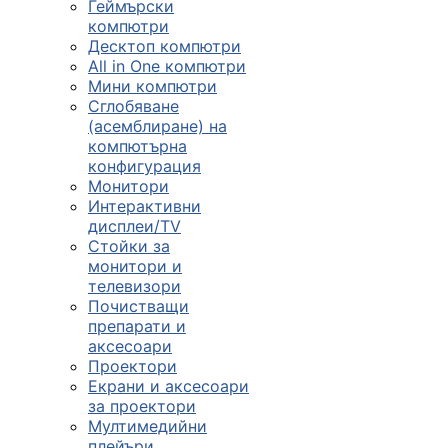
Геймърски
компютри
Десктоп компютри
All in One компютри
Мини компютри
Сглобяване
(асемблиране) на
компютърна
конфигурация
Монитори
Интерактивни
дисплеи/TV
Стойки за
монитори и
телевизори
Почистващи
препарати и
аксесоари
Проектори
Екрани и аксесоари
за проектори
Мултимедийни
плейъри