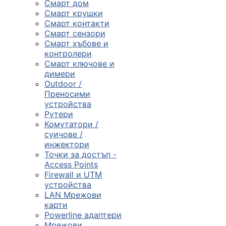
Смарт дом
Смарт крушки
Компютърни
Смарт контакти
компоненти
Смарт сензори
Смарт хъбове и

контролери
Смарт ключове и
димери
Геймърски
Outdoor /
аксесоари
Преносими
устройства
Рутери

Комутатори /
суичове /
инжектори
Компютърна
Точки за достъп -
периферия
Access Points
Firewall и UTM

устройства
LAN Мрежови
карти
Таблети,
Powerline адаптери
смартфони и
Мрежови