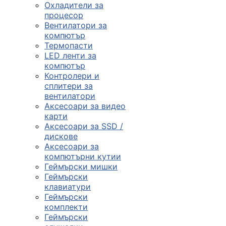
Охладители за
процесор
Вентилатори за
компютър
Термопасти
LED ленти за
компютър
Контролери и
сплитери за
вентилатори
Аксесоари за видео
карти
Аксесоари за SSD /
дискове
Аксесоари за
компютърни кутии
Геймърски мишки
Геймърски
клавиатури
Геймърски
комплекти
Геймърски