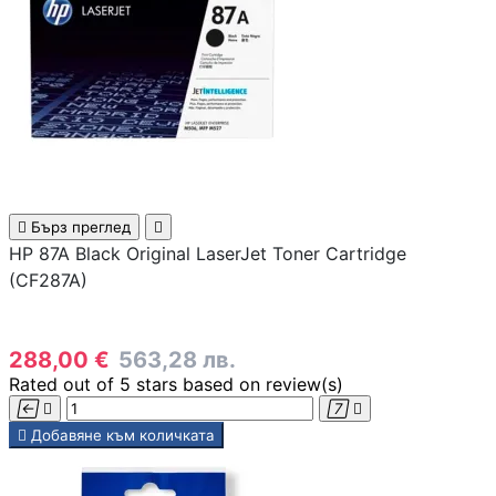
Смарт сензори
Смарт хъбове и
контролери
Смарт ключове 
димери

Бърз преглед

Outdoor /
HP 87A Black Original LaserJet Toner Cartridge
Преносими
(CF287A)
устройства
МРЕЖОВИ ПРОДУК
288,00 €
563,28 лв.
Rated
out of 5 stars based on
review(s)
Рутери





Добавяне към количката
Комутатори /
суичове /