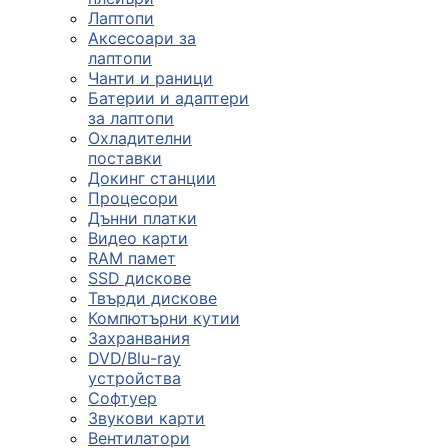
Лаптопи
Аксесоари за
лаптопи
Чанти и раници
Батерии и адаптери
за лаптопи
Охладителни
поставки
Докинг станции
Процесори
Дънни платки
Видео карти
RAM памет
SSD дискове
Твърди дискове
Компютърни кутии
Захранвания
DVD/Blu-ray
устройства
Софтуер
Звукови карти
Вентилатори