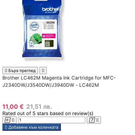
инжектори
Точки за достъп 
Access Points
Firewall и UTM
устройства
LAN Мрежови
карти

Бърз преглед

Brother LC462M Magenta Ink Cartridge for MFC-
J2340DW/J3540DW/J3940DW - LC462M
Powerline адапте
Мрежови
11,00 €
21,51 лв.
аксесоари и
Rated
out of 5 stars based on
review(s)
инструменти





Добавяне към количката
SFP модули и