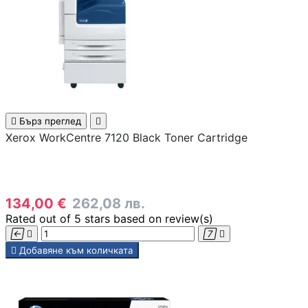
Аксесоари за
смарфони и
таблети
Смарт дом

Бърз преглед

Xerox WorkCentre 7120 Black Toner Cartridge

СМАРТ ДОМ
134,00 €
262,08 лв.
Смарт крушки
Rated
out of 5 stars based on
review(s)





Добавяне към количката
Смарт контакти