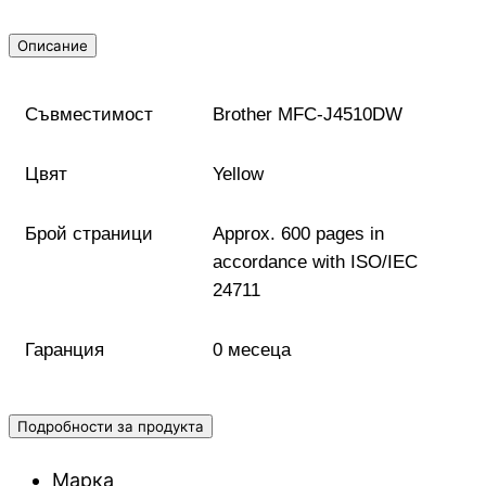
Описание
Геймърски
комплекти
Съвместимост
Brother MFC-J4510DW
Геймърски
слушалки
Цвят
Yellow
Микрофони
Брой страници
Approx. 600 pages in
accordance with ISO/IEC
24711
Падове
Гаранция
0 месеца
Волани/Сим
рейсинг/аксесоа
Подробности за продукта
Геймърски столо
Марка