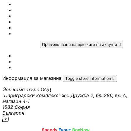
PoE устройства
Условия за доставка
Политика за връщане
Условия за ползване
КАМЕРИ И АКСЕСО
Условия за ползване AI
Законова гаранция
IP камери
Рекламация
Вашият профил
Превключване на връзките на акаунта

NVR устройства
Проследяване на поръчка
Вход
Създаване на профил
Аксесоари за IP
Информация за магазина
Toggle store information

камери
Йон компютърс ООД
"Цариградски комплекс" жк. Дружба 2, бл. 286, вх. А,
Видеорегистрат
магазин 4-1
1582 София
България
Аксесоари за ек

sales@ioncomputers.bg
камери
·
·
Speedy
Еконт
BoxNow