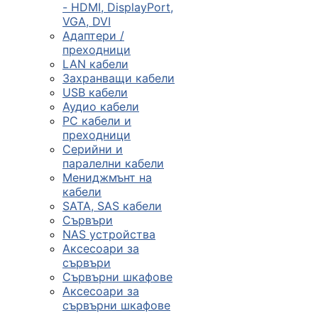
- HDMI, DisplayPort,
VGA, DVI
Сървъри, NAS и
Адаптери /
rack оборудван
преходници
LAN кабели
Захранващи кабели

USB кабели
Аудио кабели
PC кабели и
КОМПЮТЪРНИ
преходници
КОНФИГУРАЦИИ
Серийни и
Геймърски
паралелни кабели
компютри
Мениджмънт на
кабели
SATA, SAS кабели
Сървъри
Десктоп компют
NAS устройства
Аксесоари за
сървъри
All in One компю
Сървърни шкафове
Аксесоари за
сървърни шкафове