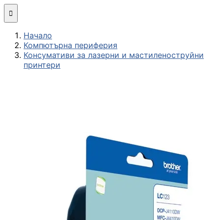
Мини компютри

Начало
Сглобяване
Компютърна периферия
(асемблиране) н
Консумативи за лазерни и мастиленоструйни
компютърна
принтери
конфигурация
МОНИТОРИ И ДИСП
Монитори
Интерактивни
дисплеи/TV
Стойки за
монитори и
телевизори