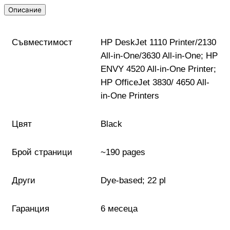
Описание
Геймърски
комплекти
Съвместимост
HP DeskJet 1110 Printer/2130
All-in-One/3630 All-in-One; HP
Геймърски
ENVY 4520 All-in-One Printer;
слушалки
HP OfficeJet 3830/ 4650 All-
in-One Printers
Микрофони
Цвят
Black
Падове
Брой страници
~190 pages
Волани/Сим
Други
Dye-based; 22 pl
рейсинг/аксесоа
Гаранция
6 месеца
Геймърски столо