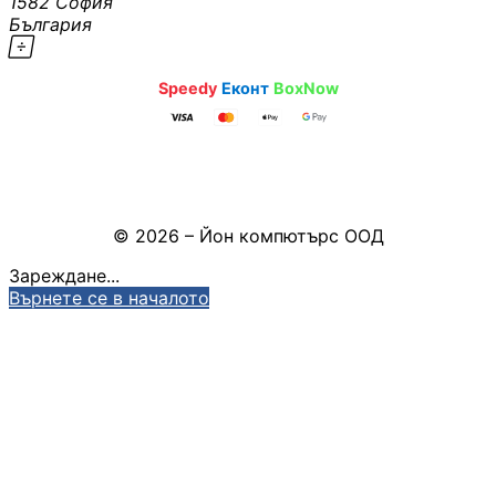
1582 София
България
Камери

sales@ioncomputers.bg
·
·
Speedy
Еконт
BoxNow
КОМПЮТЪРНИ КАБ
Кабели за монит
- HDMI, DisplayPo
Pazaruvaj - Надежден помощник за покупки
Настройки на бисквитките
VGA, DVI
© 2026 – Йон компютърс ООД
Адаптери /
преходници
Зареждане...
Върнете се в началото
LAN кабели
Захранващи каб