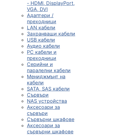
- HDMI, DisplayPort,
VGA, DVI
Сървъри, NAS и
Адаптери /
rack оборудван
преходници
LAN кабели
Захранващи кабели

USB кабели
Аудио кабели
PC кабели и
КОМПЮТЪРНИ
преходници
КОНФИГУРАЦИИ
Серийни и
Геймърски
паралелни кабели
компютри
Мениджмънт на
кабели
SATA, SAS кабели
Сървъри
Десктоп компют
NAS устройства
Аксесоари за
сървъри
All in One компю
Сървърни шкафове
Аксесоари за
сървърни шкафове