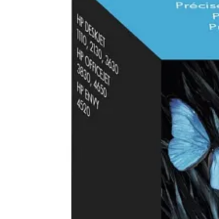
Компютърни кут
Захранвания
DVD/Blu-ray
устройства
Софтуер
Звукови карти
Вентилатори