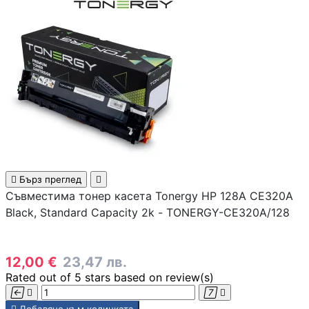
Аксесоари за
смарфони и
таблети
Смарт дом

СМАРТ ДОМ

Бърз преглед

Съвместима тонер касета Tonergy HP 128A CE320A
Смарт крушки
Black, Standard Capacity 2k - TONERGY-CE320A/128
Смарт контакти
12,00 €
23,47 лв.
Rated
out of 5 stars based on
review(s)



