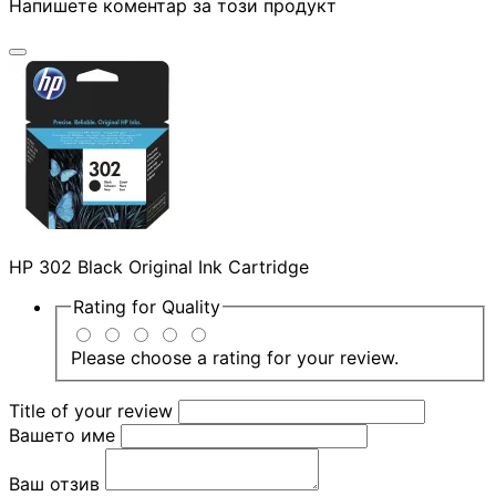
Напишете коментар за този продукт
SD карти
USB памети
USB хъбове
HP 302 Black Original Ink Cartridge
Външни дискове 
кутийки
Rating for
Quality
Please choose a rating for your review.
Мултифункциона
устройства
Title of your review
Вашето име
Принтери
Ваш отзив