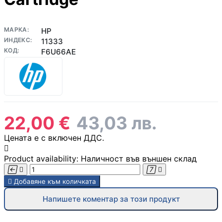
компютър
МАРКА:
HP
ИНДЕКС:
11333
Термопасти
КОД:
F6U66AE
LED ленти за
компютър
Контролери и
Цена:
22,00 €
43,03 лв.
сплитери за
вентилатори
Цената е с включен ДДС.

ГЕЙМЪРСКИ АКСЕС
Product availability:
Наличност във външен склад




Геймърски мишк

Добавяне към количката
Напишете коментар за този продукт
Геймърски
клавиатури