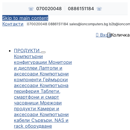
☏
☏
070020048
|
0886151184
Skip to main content
Контакти
|
070020048
|
0886151184
|
sales@ioncomputers.bg
|
b2b@ioncom


Вход
Количка
ПРОДУКТИ
Компютърни
конфигурации
Монитори
и дисплеи
Лаптопи и
аксесоари
Компютърни
компоненти
Геймърски
аксесоари
Компютърна
периферия
Таблети,
смартфони и смарт
часовници
Мрежови
продукти
Камери и
аксесоари
Компютърни
кабели
Сървъри, NAS и
rack оборудване