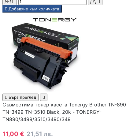
инжектори





Добавяне към количката
Точки за достъп 
Access Points
Firewall и UTM
устройства
LAN Мрежови
карти
Powerline адапте

Бърз преглед

Съвместима тонер касета Tonergy Brother TN-890
Мрежови
TN-3499 TN-3510 Black, 20k - TONERGY-
аксесоари и
инструменти
TN890/3499/3510/3490/349
11,00 €
21,51 лв.
SFP модули и