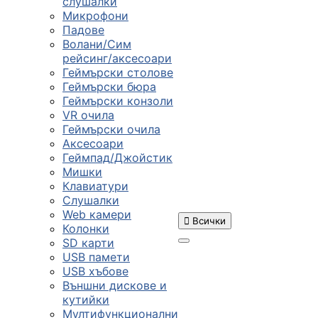
слушалки
Микрофони
Падове
Волани/Сим
рейсинг/аксесоари
Геймърски столове
Геймърски бюра
Геймърски конзоли
VR очила
Геймърски очила
Аксесоари
Геймпад/Джойстик
Мишки
Клавиатури
Слушалки
Web камери

Всички
Колонки
SD карти
USB памети
USB хъбове
ПРОДУКТИ
Външни дискове и
кутийки
Мултифункционални