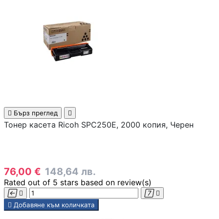
Смартфони
Смарт часовници
фитнес гривни
Четци за
електронни книг

Бърз преглед

Тонер касета Ricoh SPC250E, 2000 копия, Черен
Графични таблет
Външни батерии 
76,00 €
148,64 лв.
PowerBank
Rated
out of 5 stars based on
review(s)





Добавяне към количката
Зарядни