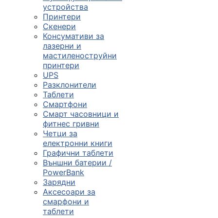

устройства
Принтери
Скенери
ПРОДУКТИ
Консумативи за
лазерни и
Компютърни
мастиленоструйни
конфигурации
принтери
UPS

Разклонители
Таблети
Смартфони
Монитори и
Смарт часовници и
дисплеи
фитнес гривни
Четци за
електронни книги

Графични таблети
Външни батерии /
PowerBank
Лаптопи и
Зарядни
аксесоари
Аксесоари за
смарфони и

таблети