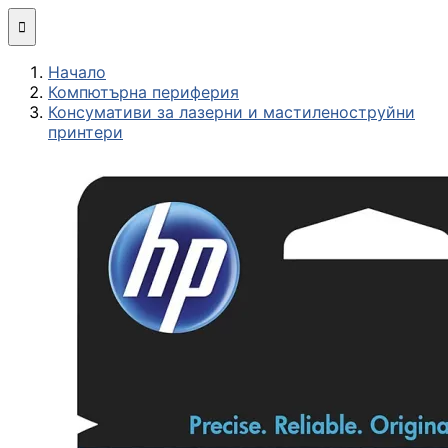
Мини компютри

Начало
Сглобяване
Компютърна периферия
(асемблиране) н
Консумативи за лазерни и мастиленоструйни
компютърна
принтери
конфигурация
МОНИТОРИ И ДИСП
Монитори
Интерактивни
дисплеи/TV
Стойки за
монитори и
телевизори