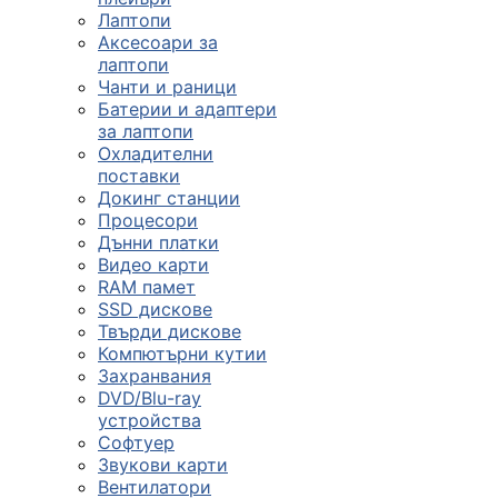
Лаптопи
Аксесоари за
лаптопи
Чанти и раници
Батерии и адаптери
за лаптопи
Охладителни
поставки
Докинг станции
Процесори
Дънни платки
Видео карти
RAM памет
SSD дискове
Твърди дискове
Компютърни кутии
Захранвания
DVD/Blu-ray
устройства
Софтуер
Звукови карти
Вентилатори