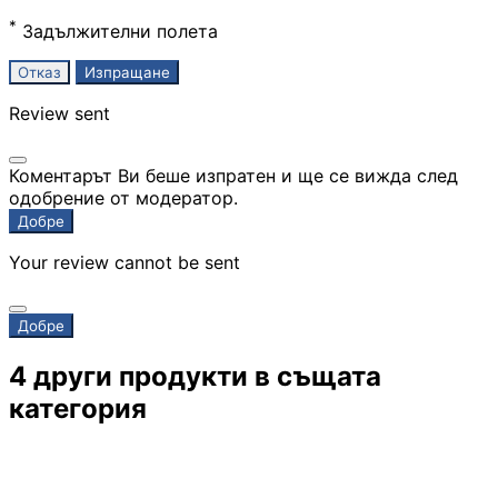
*
Задължителни полета
Скенери
Отказ
Изпращане
Review sent
Консумативи за
лазерни и
мастиленоструй
Коментарът Ви беше изпратен и ще се вижда след
принтери
одобрение от модератор.
Добре
UPS
Your review cannot be sent
Добре
Разклонители
4 други продукти в същата
ТАБЛЕТИ, СМАРТФ
категория
СМАРТ ЧАСОВНИЦ
Таблети