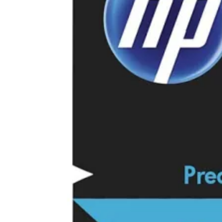
КОМПЮТЪРНИ
КОМПОНЕНТИ
Процесори
Дънни платки
Видео карти
RAM памет
SSD дискове
Твърди дискове