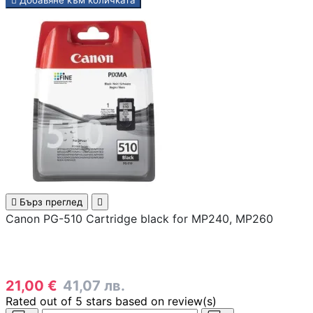

Добавяне към количката
Смарт сензори
Смарт хъбове и
контролери
Смарт ключове 
димери
Outdoor /
Преносими
устройства

Бърз преглед

МРЕЖОВИ ПРОДУК
Canon PG-510 Cartridge black for MP240, MP260
Рутери
21,00 €
41,07 лв.
Комутатори /
суичове /
Rated
out of 5 stars based on
review(s)