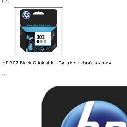

АКСЕСОАРИ ЗА
ЛАПТОПИ
Чанти и раници
HP 302 Black Original Ink Cartridge Изображения
Батерии и адапт
за лаптопи
Охладителни
поставки
Докинг станции