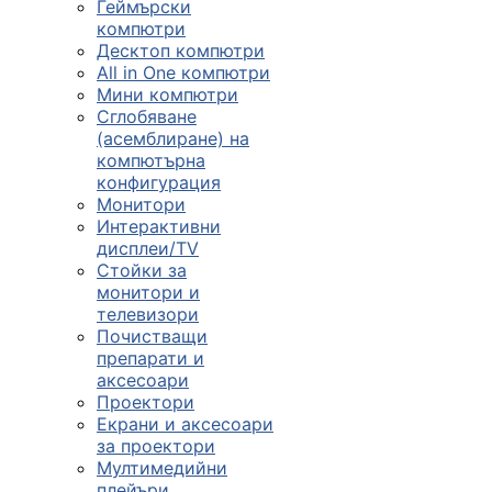
Геймърски
компютри
Десктоп компютри
All in One компютри
Мини компютри
Сглобяване
(асемблиране) на
компютърна
конфигурация
Монитори
Интерактивни
дисплеи/TV
Стойки за
монитори и
телевизори
Почистващи
препарати и
аксесоари
Проектори
Екрани и аксесоари
за проектори
Мултимедийни
плейъри