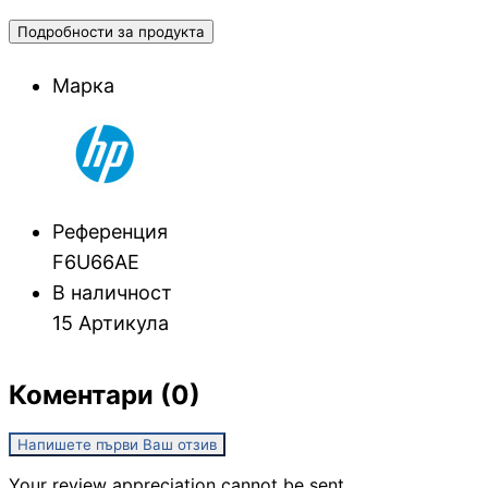
Подробности за продукта
Геймърски бюра
Марка
Геймърски конзо
VR очила
Референция
F6U66AE
В наличност
Геймърски очила
15 Артикула
Коментари (0)
Аксесоари
Напишете първи Ваш отзив
Геймпад/Джойст
Your review appreciation cannot be sent