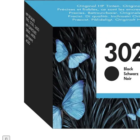
Почистващи
препарати и
аксесоари
Проектори
Екрани и аксесо
за проектори
Мултимедийни
плейъри
ЛАПТОПИ И АКСЕС
Лаптопи
Аксесоари за
лаптопи
