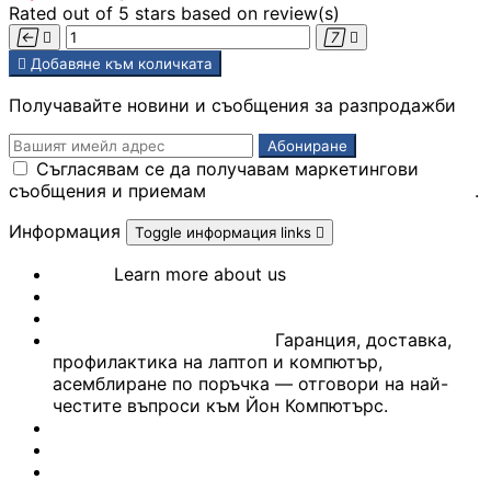
медиа конверто
Rated
out of 5 stars based on
review(s)





Добавяне към количката
Усилвател на сиг
/ Range Extender
Получавайте новини и съобщения за разпродажби
WiFi / Bluetooth
Съгласявам се да получавам маркетингови
адаптери
съобщения и приемам
Политиката за поверителност
.
Информация
Toggle информация links

IP телефони
За нас
Learn more about us
СЕРВИЗ
Референции
Антени и CPE
Често задавани въпроси
Гаранция, доставка,
устройства
профилактика на лаптоп и компютър,
асемблиране по поръчка — отговори на най-
честите въпроси към Йон Компютърс.
Контролери
Контакти
Блог
Марки