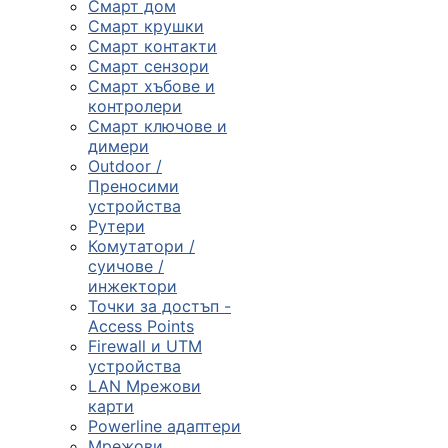
Смарт дом
Смарт крушки
Компютърни
Смарт контакти
компоненти
Смарт сензори
Смарт хъбове и

контролери
Смарт ключове и
димери
Геймърски
Outdoor /
аксесоари
Преносими
устройства
Рутери

Комутатори /
суичове /
инжектори
Компютърна
Точки за достъп -
периферия
Access Points
Firewall и UTM

устройства
LAN Мрежови
карти
Таблети,
Powerline адаптери
смартфони и
Мрежови