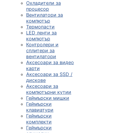
Охладители за
процесор
Вентилатори за
компютър
Термопасти
LED ленти за
компютър
Контролери и
сплитери за
вентилатори
Аксесоари за видео
карти
Аксесоари за SSD /
дискове
Аксесоари за
компютърни кутии
Геймърски мишки
Геймърски
клавиатури
Геймърски
комплекти
Геймърски