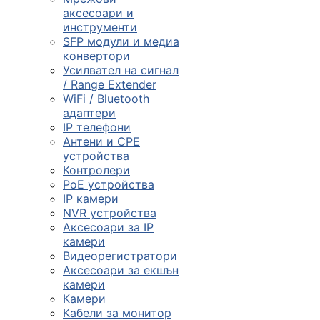
смарт часовниц
аксесоари и
инструменти

SFP модули и медиа
конвертори
Усилвател на сигнал
/ Range Extender
Мрежови проду
WiFi / Bluetooth
адаптери
IP телефони

Антени и CPE
устройства
Контролери
Камери и
PoE устройства
аксесоари
IP камери
NVR устройства

Аксесоари за IP
камери
Видеорегистратори
Компютърни
Аксесоари за екшън
кабели
камери
Камери
Кабели за монитор
