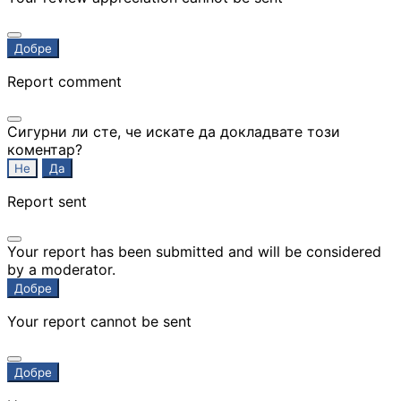
КОМПЮТЪРНА
Добре
ПЕРИФЕРИЯ
Report comment
Мишки
Сигурни ли сте, че искате да докладвате този
коментар?
Клавиатури
Не
Да
Report sent
Слушалки
Your report has been submitted and will be considered
by a moderator.
Добре
Web камери
Your report cannot be sent
Колонки
Добре