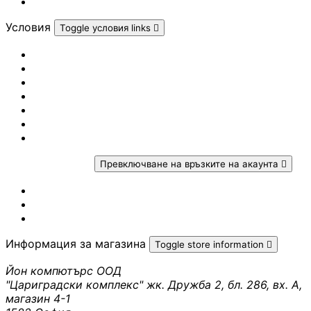
Гейминг портал
PoE устройства
Условия
Toggle условия links

КАМЕРИ И АКСЕСО
Политика за личните данни
Условия за доставка
IP камери
Политика за връщане
Условия за ползване
Условия за ползване AI
Законова гаранция
NVR устройства
Рекламация
Вашият профил
Превключване на връзките на акаунта

Аксесоари за IP
камери
Проследяване на поръчка
Вход
Създаване на профил
Видеорегистрат
Информация за магазина
Toggle store information

Йон компютърс ООД
Аксесоари за ек
"Цариградски комплекс" жк. Дружба 2, бл. 286, вх. А,
камери
магазин 4-1