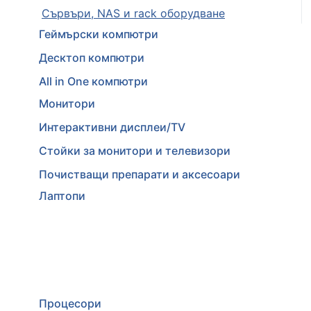
Сървъри, NAS и rack оборудване
Геймърски компютри
Десктоп компютри
All in One компютри
Монитори
Интерактивни дисплеи/TV
Стойки за монитори и телевизори
Почистващи препарати и аксесоари
Лаптопи
Процесори