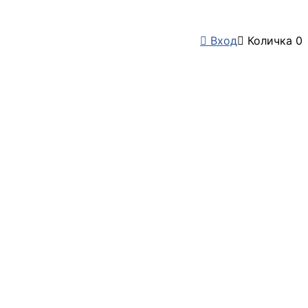

Вход

Количка
0