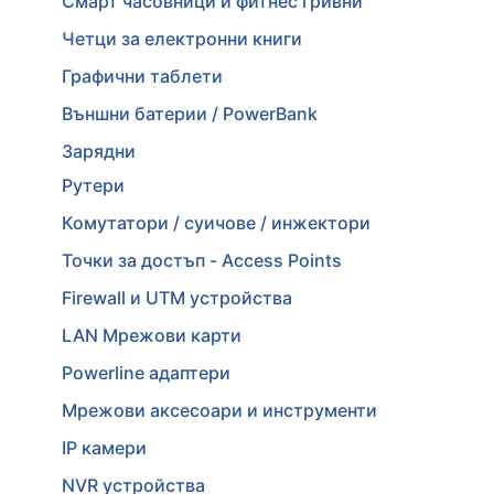
Смарт часовници и фитнес гривни
Четци за електронни книги
Графични таблети
Външни батерии / PowerBank
Зарядни
Рутери
Комутатори / суичове / инжектори
Точки за достъп - Access Points
Firewall и UTM устройства
LAN Мрежови карти
Powerline адаптери
Мрежови аксесоари и инструменти
IP камери
NVR устройства