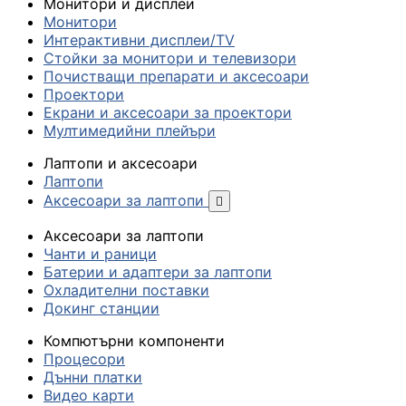
Монитори и дисплеи
Монитори
Интерактивни дисплеи/TV
Стойки за монитори и телевизори
Почистващи препарати и аксесоари
Проектори
Екрани и аксесоари за проектори
Мултимедийни плейъри
Лаптопи и аксесоари
Лаптопи
Аксесоари за лаптопи

Аксесоари за лаптопи
Чанти и раници
Батерии и адаптери за лаптопи
Охладителни поставки
Докинг станции
Компютърни компоненти
Процесори
Дънни платки
Видео карти