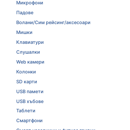
Микрофони
Падове
Волани/Сим рейсинг/аксесоари
Мишки
Клавиатури
Слушалки
Web камери
Колонки
SD карти
USB памети
USB хъбове
Таблети
Смартфони