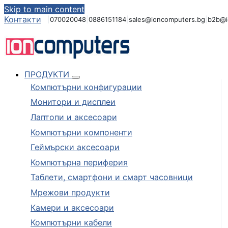
Skip to main content
Контакти
|
070020048
|
0886151184
|
sales@ioncomputers.bg
|
b2b@i
ПРОДУКТИ
Компютърни конфигурации
Монитори и дисплеи
Лаптопи и аксесоари
Компютърни компоненти
Геймърски аксесоари
Компютърна периферия
Таблети, смартфони и смарт часовници
Мрежови продукти
Камери и аксесоари
Компютърни кабели