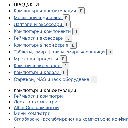
ПРОДУКТИ
Компютърни конфигурации

Монитори и дисплеи

Лаптопи и аксесоари

Компютърни компоненти

Геймърски аксесоари

Компютърна периферия

Таблети, смартфони и смарт часовници

Мрежови продукти

Камери и аксесоари

Компютърни кабели

Сървъри, NAS и rack оборудване

Компютърни конфигурации
Геймърски компютри
Десктоп компютри
All in One компютри
Мини компютри
Сглобяване (асемблиране) на компютърна конфи