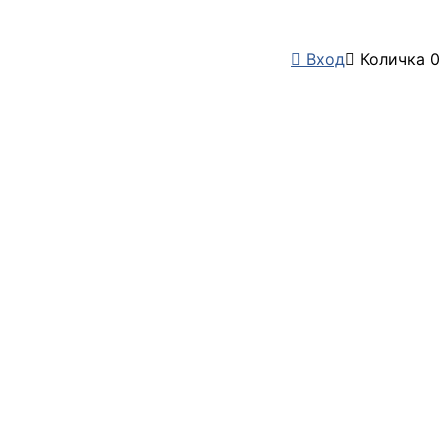

Вход

Количка
0