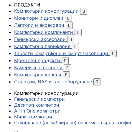
ПРОДУКТИ
Компютърни конфигурации

Монитори и дисплеи

Лаптопи и аксесоари

Компютърни компоненти

Геймърски аксесоари

Компютърна периферия

Таблети, смартфони и смарт часовници

Мрежови продукти

Камери и аксесоари

Компютърни кабели

Сървъри, NAS и rack оборудване

Компютърни конфигурации
Геймърски компютри
Десктоп компютри
All in One компютри
Мини компютри
Сглобяване (асемблиране) на компютърна конфи