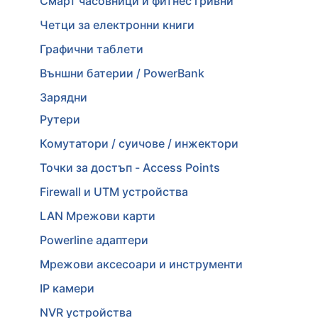
Смарт часовници и фитнес гривни
Четци за електронни книги
Графични таблети
Външни батерии / PowerBank
Зарядни
Рутери
Комутатори / суичове / инжектори
Точки за достъп - Access Points
Firewall и UTM устройства
LAN Мрежови карти
Powerline адаптери
Мрежови аксесоари и инструменти
IP камери
NVR устройства