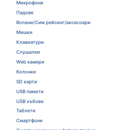
Микрофони
Падове
Волани/Сим рейсинг/аксесоари
Мишки
Клавиатури
Слушалки
Web камери
Колонки
SD карти
USB памети
USB хъбове
Таблети
Смартфони