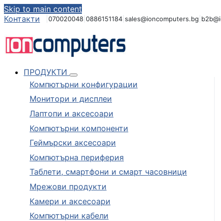
Skip to main content
Контакти
|
070020048
|
0886151184
|
sales@ioncomputers.bg
|
b2b@i
ПРОДУКТИ
Компютърни конфигурации
Монитори и дисплеи
Лаптопи и аксесоари
Компютърни компоненти
Геймърски аксесоари
Компютърна периферия
Таблети, смартфони и смарт часовници
Мрежови продукти
Камери и аксесоари
Компютърни кабели