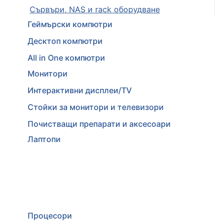
Сървъри, NAS и rack оборудване
Геймърски компютри
Десктоп компютри
All in One компютри
Монитори
Интерактивни дисплеи/TV
Стойки за монитори и телевизори
Почистващи препарати и аксесоари
Лаптопи
Процесори