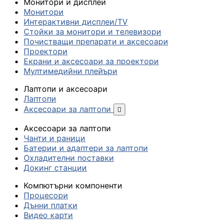
Монитори и дисплеи
Монитори
Интерактивни дисплеи/TV
Стойки за монитори и телевизори
Почистващи препарати и аксесоари
Проектори
Екрани и аксесоари за проектори
Мултимедийни плейъри
Лаптопи и аксесоари
Лаптопи
Аксесоари за лаптопи

Аксесоари за лаптопи
Чанти и раници
Батерии и адаптери за лаптопи
Охладителни поставки
Докинг станции
Компютърни компоненти
Процесори
Дънни платки
Видео карти