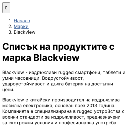
Мини компютри

Начало
Сглобяване
Марки
(асемблиране) н
Blackview
компютърна
конфигурация
Списък на продуктите с
МОНИТОРИ И ДИСП
марка Blackview
Монитори
Blackview - издръжливи rugged смартфони, таблети и
умни часовници. Водоустойчивост,
Интерактивни
удароустойчивост и дълга батерия на достъпни
дисплеи/TV
цени.
Blackview е китайски производител на издръжлива
Стойки за
мобилна електроника, основан през 2013 година.
монитори и
Компанията е специализирана в rugged устройства с
телевизори
военни стандарти за издръжливост, предназначени
за екстремни условия и професионална употреба.