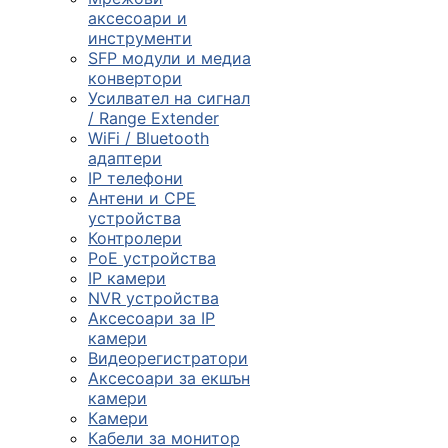
смарт часовниц
аксесоари и
инструменти

SFP модули и медиа
конвертори
Усилвател на сигнал
/ Range Extender
Мрежови проду
WiFi / Bluetooth
адаптери
IP телефони

Антени и CPE
устройства
Контролери
Камери и
PoE устройства
аксесоари
IP камери
NVR устройства

Аксесоари за IP
камери
Видеорегистратори
Компютърни
Аксесоари за екшън
кабели
камери
Камери
Кабели за монитор
