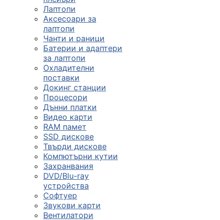
Лаптопи
Аксесоари за
лаптопи
Чанти и раници
Батерии и адаптери
за лаптопи
Охладителни
поставки
Докинг станции
Процесори
Дънни платки
Видео карти
RAM памет
SSD дискове
Твърди дискове
Компютърни кутии
Захранвания
DVD/Blu-ray
устройства
Софтуер
Звукови карти
Вентилатори