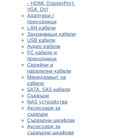
- HDMI, DisplayPort,
VGA, DVI
Сървъри, NAS и
Адаптери /
rack оборудван
преходници
LAN кабели
Захранващи кабели

USB кабели
Аудио кабели
PC кабели и
КОМПЮТЪРНИ
преходници
КОНФИГУРАЦИИ
Серийни и
Геймърски
паралелни кабели
компютри
Мениджмънт на
кабели
SATA, SAS кабели
Сървъри
Десктоп компют
NAS устройства
Аксесоари за
сървъри
All in One компю
Сървърни шкафове
Аксесоари за
сървърни шкафове