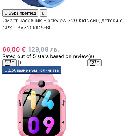

Бърз преглед

Геймърски бюра
Смарт часовник Blackview Z20 Kids син, детски с
GPS - BVZ20KIDS-BL
Геймърски конзо
66,00 €
129,08 лв.
Rated
out of 5 stars based on
review(s)




VR очила

Добавяне към количката
Геймърски очила
Аксесоари
Геймпад/Джойст