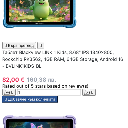
Смартфони
Смарт часовници
фитнес гривни

Бърз преглед

Таблет Blackview LINK 1 Kids, 8.68" IPS 1340x800,
Четци за
Rockchip RK3562, 4GB RAM, 64GB Storage, Android 16
електронни книг
- BVLINK1KIDS_BL
Графични таблет
82,00 €
160,38 лв.
Rated
out of 5 stars based on
review(s)




Външни батерии 

Добавяне към количката
PowerBank
Зарядни