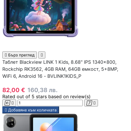
Аксесоари за
смарфони и
таблети
Смарт дом

Бърз преглед


Таблет Blackview LINK 1 Kids, 8.68" IPS 1340x800,
Rockchip RK3562, 4GB RAM, 64GB емкост, 5+8MP,
СМАРТ ДОМ
WiFi 6, Android 16 - BVLINK1KIDS_P
Смарт крушки
82,00 €
160,38 лв.
Rated
out of 5 stars based on
review(s)




Смарт контакти

Добавяне към количката