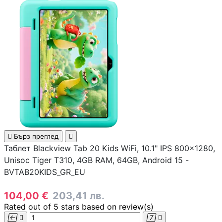
медиа конверто
Усилвател на сиг
/ Range Extender
WiFi / Bluetooth
адаптери
IP телефони

Бърз преглед

Антени и CPE
Таблет Blackview Tab 20 Kids WiFi, 10.1" IPS 800x1280,
устройства
Unisoc Tiger T310, 4GB RAM, 64GB, Android 15 -
BVTAB20KIDS_GR_EU
Контролери
104,00 €
203,41 лв.
Rated
out of 5 stars based on
review(s)



