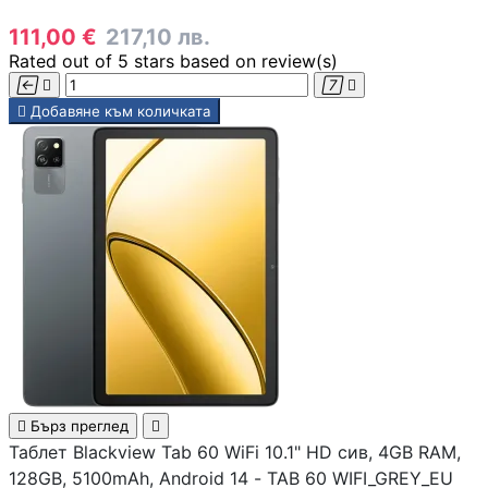
СЪРВЪРИ, NAS И R
ОБОРУДВАНЕ
111,00 €
217,10 лв.
Rated
out of 5 stars based on
review(s)
Сървъри





Добавяне към количката
NAS устройства
Аксесоари за
сървъри
Сървърни шкафо
Аксесоари за
сървърни шкафо

Бърз преглед

Таблет Blackview Tab 60 WiFi 10.1" HD сив, 4GB RAM,
128GB, 5100mAh, Android 14 - TAB 60 WIFI_GREY_EU