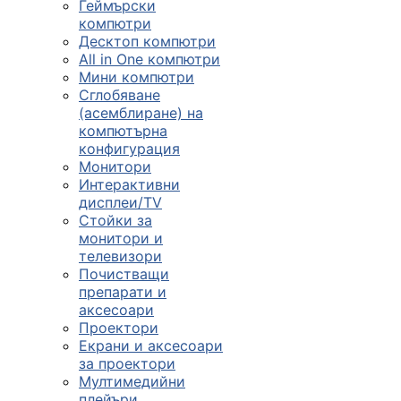
Геймърски
компютри
Десктоп компютри
All in One компютри
Мини компютри
Сглобяване
(асемблиране) на
компютърна
конфигурация
Монитори
Интерактивни
дисплеи/TV
Стойки за
монитори и
телевизори
Почистващи
препарати и
аксесоари
Проектори
Екрани и аксесоари
за проектори
Мултимедийни
плейъри