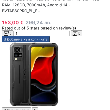
RAM, 128GB, 7000mAh, Android 14 -
BVTAB60PRO_BL_EU
153,00 €
299,24 лв.
Rated
out of 5 stars based on
review(s)





Добавяне към количката