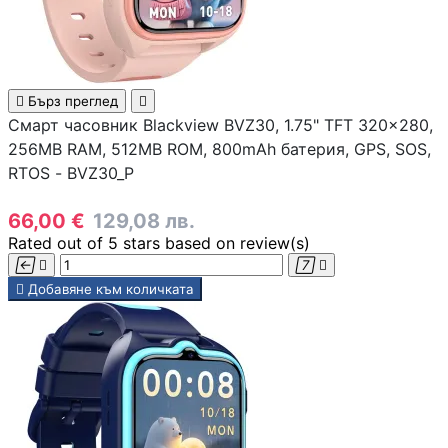
SD карти

Бърз преглед

USB памети
Смарт часовник Blackview BVZ30, 1.75" TFT 320x280,
256MB RAM, 512MB ROM, 800mAh батерия, GPS, SOS,
RTOS - BVZ30_P
USB хъбове
66,00 €
129,08 лв.
Rated
out of 5 stars based on
review(s)
Външни дискове 




кутийки

Добавяне към количката
Мултифункциона
устройства
Принтери