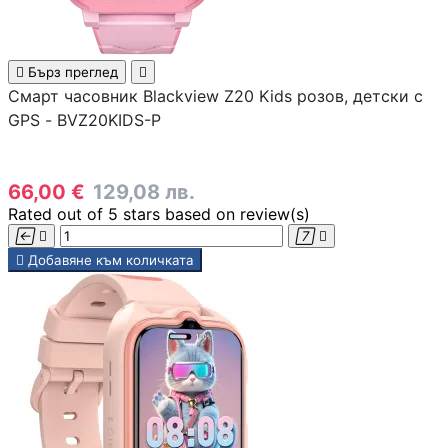
КОМПЮТЪРНА
ПЕРИФЕРИЯ

Бърз преглед

Смарт часовник Blackview Z20 Kids розов, детски с
Мишки
GPS - BVZ20KIDS-P
Клавиатури
66,00 €
129,08 лв.
Rated
out of 5 stars based on
review(s)




Слушалки

Добавяне към количката
Web камери
Колонки