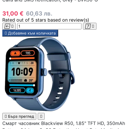
31,00 €
60,63 лв.
Компютърни кут
Rated
out of 5 stars based on
review(s)





Добавяне към количката
Захранвания
DVD/Blu-ray
устройства
Софтуер
Звукови карти

Бърз преглед

Смарт часовник Blackview R50, 1.85" TFT HD, 350mAh
Вентилатори