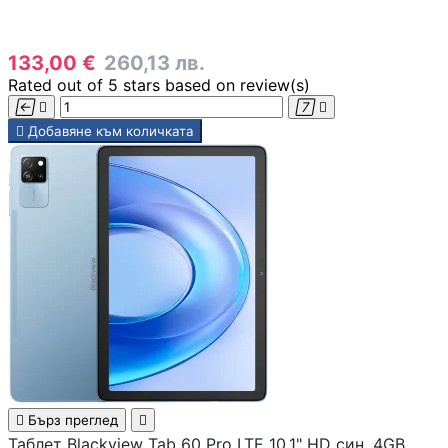
133,00 €
260,13 лв.
Rated
out of 5 stars based on
review(s)





Добавяне към количката

Бърз преглед

Таблет Blackview Tab 60 Pro LTE 10.1" HD син, 4GB