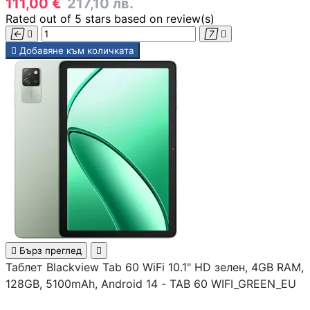
111,00 €
217,10 лв.
USB кабели
Rated
out of 5 stars based on
review(s)





Добавяне към количката
Аудио кабели
PC кабели и
преходници
Серийни и
паралелни кабел
Мениджмънт на
кабели

Бърз преглед

Таблет Blackview Tab 60 WiFi 10.1" HD зелен, 4GB RAM,
SATA, SAS кабел
128GB, 5100mAh, Android 14 - TAB 60 WIFI_GREEN_EU