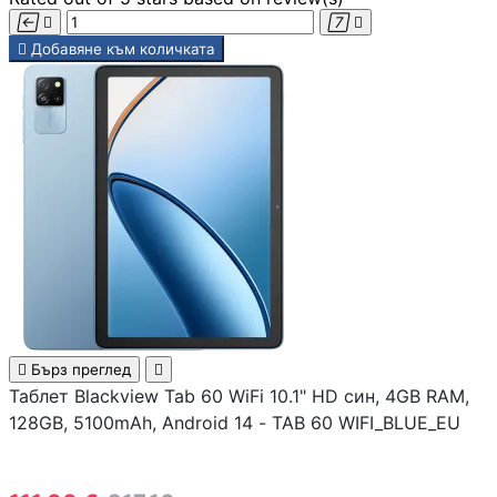




Камери

Добавяне към количката
КОМПЮТЪРНИ КАБ
Кабели за монит
- HDMI, DisplayPo
VGA, DVI
Адаптери /
преходници
LAN кабели

Бърз преглед

Таблет Blackview Tab 60 WiFi 10.1" HD син, 4GB RAM,
128GB, 5100mAh, Android 14 - TAB 60 WIFI_BLUE_EU
Захранващи каб