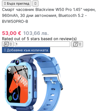

Бърз преглед

Смарт часовник Blackview W50 Pro 1.45" черен,
Геймърски
960mAh, 30 дни автономия, Bluetooth 5.2 -
комплекти
BVW50PRO-B
Геймърски
53,00 €
103,66 лв.
слушалки
Rated
out of 5 stars based on
review(s)





Добавяне към количката
Микрофони
Падове
Волани/Сим
рейсинг/аксесоа
Геймърски столо