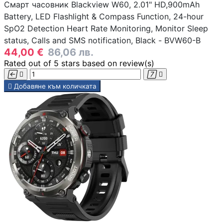
Смарт часовник Blackview W60, 2.01" HD,900mAh
компютър
Battery, LED Flashlight & Compass Function, 24-hour
SpO2 Detection Heart Rate Monitoring, Monitor Sleep
status, Calls and SMS notification, Black - BVW60-B
Термопасти
44,00 €
86,06 лв.
Rated
out of 5 stars based on
review(s)
LED ленти за




компютър

Добавяне към количката
Контролери и
сплитери за
вентилатори
ГЕЙМЪРСКИ АКСЕС
Геймърски мишк
Геймърски
клавиатури