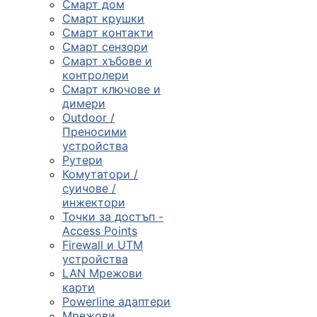
Смарт дом
Смарт крушки
Компютърни
Смарт контакти
компоненти
Смарт сензори
Смарт хъбове и

контролери
Смарт ключове и
димери
Геймърски
Outdoor /
аксесоари
Преносими
устройства
Рутери

Комутатори /
суичове /
инжектори
Компютърна
Точки за достъп -
периферия
Access Points
Firewall и UTM

устройства
LAN Мрежови
карти
Таблети,
Powerline адаптери
смартфони и
Мрежови