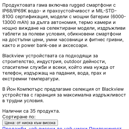
Почистващи
Продуктовата гама включва rugged смартфони с
препарати и
IP68/IP69K водо- и прахоустойчивост и MIL-STD-
аксесоари
810G сертификация, модели с мощни батерии (6000-
13000 mAh) за дълга автономия, термо камери и
нощно виждане на селектирани модели, издръжливи
Проектори
таблети за полеви условия, обикновени смартфони
на достъпни цени, умни часовници и фитнес гривни,
както и power bank-ове и аксесоари.
Екрани и аксесо
за проектори
Blackview устройствата са подходящи за
строителство, индустрия, outdoor дейности,
спасителни служби и всеки, който има нужда от
Мултимедийни
телефон, издържащ на падания, вода, прах и
плейъри
екстремни температури.
В Йон Компютърс предлагаме селекция от Blackview
ЛАПТОПИ И АКСЕС
устройства с гаранция за максимална издръжливост
в трудни условия.
Лаптопи
Налични са 35 продукта.
Сортиране по:
Аксесоари за
Цена: от ниска към висока
лаптопи
Продажби, най-високи до най-ниски
Приложимост