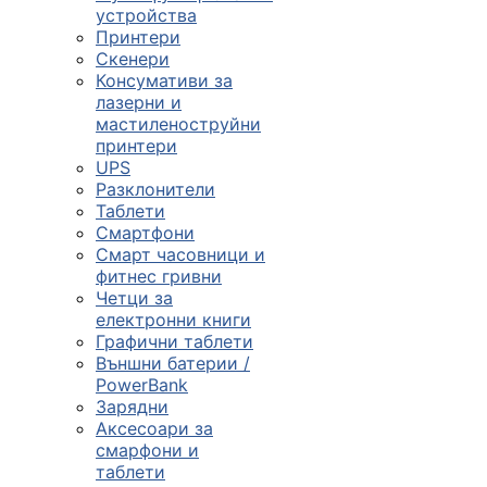

устройства
Принтери
Скенери
ПРОДУКТИ
Консумативи за
лазерни и
Компютърни
мастиленоструйни
конфигурации
принтери
UPS

Разклонители
Таблети
Смартфони
Монитори и
Смарт часовници и
дисплеи
фитнес гривни
Четци за
електронни книги

Графични таблети
Външни батерии /
PowerBank
Лаптопи и
Зарядни
аксесоари
Аксесоари за
смарфони и

таблети