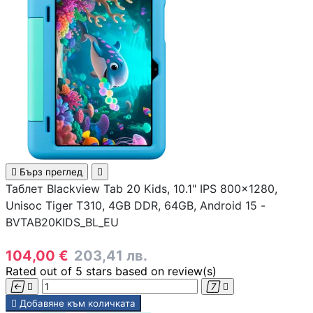
инжектори
Точки за достъп 
Access Points
Firewall и UTM
устройства
LAN Мрежови
карти

Бърз преглед

Таблет Blackview Tab 20 Kids, 10.1" IPS 800x1280,
Powerline адапте
Unisoc Tiger T310, 4GB DDR, 64GB, Android 15 -
BVTAB20KIDS_BL_EU
Мрежови
104,00 €
203,41 лв.
аксесоари и
Rated
out of 5 stars based on
review(s)
инструменти





Добавяне към количката
SFP модули и