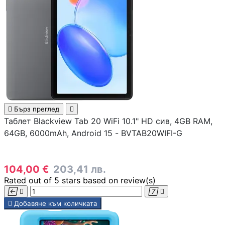
Смарт сензори
Смарт хъбове и
контролери
Смарт ключове 
димери
Outdoor /

Бърз преглед

Преносими
Таблет Blackview Tab 20 WiFi 10.1" HD сив, 4GB RAM,
устройства
64GB, 6000mAh, Android 15 - BVTAB20WIFI-G
МРЕЖОВИ ПРОДУК
104,00 €
203,41 лв.
Рутери
Rated
out of 5 stars based on
review(s)





Добавяне към количката
Комутатори /
суичове /