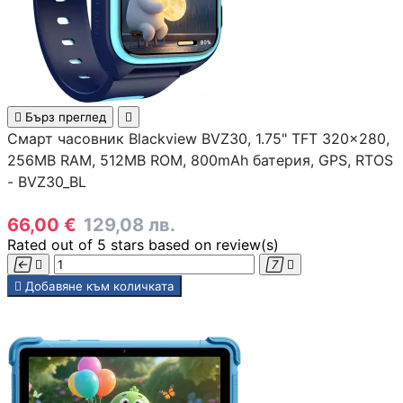
Скенери
Консумативи за
лазерни и

Бърз преглед

мастиленоструй
Смарт часовник Blackview BVZ30, 1.75" TFT 320x280,
принтери
256MB RAM, 512MB ROM, 800mAh батерия, GPS, RTOS
- BVZ30_BL
UPS
66,00 €
129,08 лв.
Rated
out of 5 stars based on
review(s)




Разклонители

Добавяне към количката
ТАБЛЕТИ, СМАРТФ
СМАРТ ЧАСОВНИЦ
Таблети