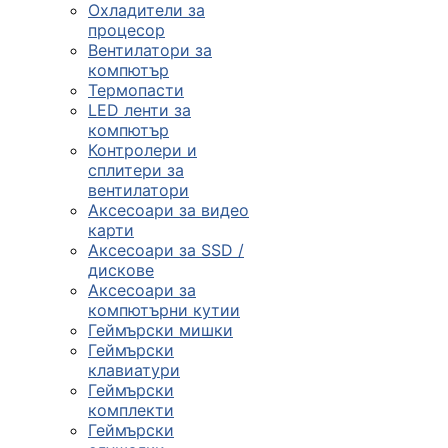
Охладители за
процесор
Вентилатори за
компютър
Термопасти
LED ленти за
компютър
Контролери и
сплитери за
вентилатори
Аксесоари за видео
карти
Аксесоари за SSD /
дискове
Аксесоари за
компютърни кутии
Геймърски мишки
Геймърски
клавиатури
Геймърски
комплекти
Геймърски