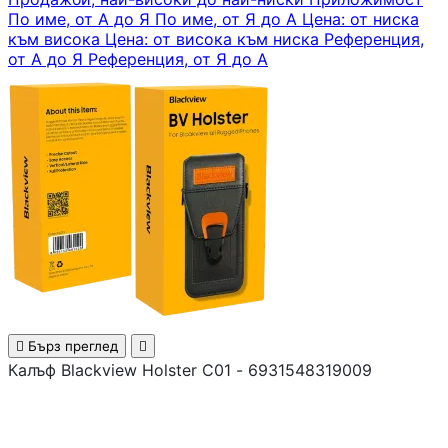
По име, от А до Я
По име, от Я до А
Цена: от ниска
към висока
Цена: от висока към ниска
Референция,

от А до Я
Референция, от Я до А
АКСЕСОАРИ ЗА
ЛАПТОПИ
Чанти и раници
Батерии и адапт
за лаптопи
Охладителни
поставки

Бърз преглед

Калъф Blackview Holster C01 - 6931548319009
Докинг станции