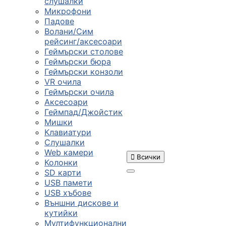
слушалки
Микрофони
Падове
Волани/Сим
рейсинг/аксесоари
Геймърски столове
Геймърски бюра
Геймърски конзоли
VR очила
Геймърски очила
Аксесоари
Геймпад/Джойстик
Мишки
Клавиатури
Слушалки
Web камери

Всички
Колонки
SD карти
USB памети
USB хъбове
ПРОДУКТИ
Външни дискове и
кутийки
Мултифункционални