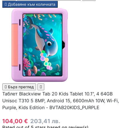
PoE устройства

Добавяне към количката
КАМЕРИ И АКСЕСО
IP камери
NVR устройства
Аксесоари за IP
камери

Бърз преглед

Таблет Blackview Tab 20 Kids Tablet 10.1", 4 64GB
Видеорегистрат
Unisoc T310 5 8MP, Android 15, 6600mAh 10W, Wi-Fi,
Purple, Kids Edition - BVTAB20KIDS_PURPLE
Аксесоари за ек
104,00 €
203,41 лв.
камери
Rated
out of 5 stars based on
review(s)