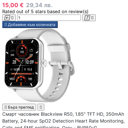
КОМПЮТЪРНИ
15,00 €
29,34 лв.
КОМПОНЕНТИ
Rated
out of 5 stars based on
review(s)




Процесори

Добавяне към количката
Дънни платки
Видео карти
RAM памет
SSD дискове

Бърз преглед

Смарт часовник Blackview R50, 1.85" TFT HD, 350mAh
Battery, 24-hour SpO2 Detection Heart Rate Monitoring,
Твърди дискове
Calls and SMS notification, Grey - BVR50-G