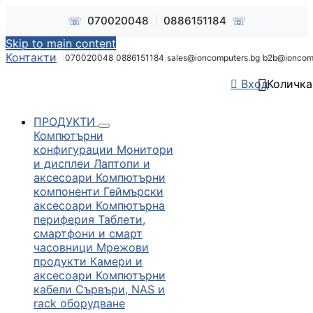
☏
☏
070020048
|
0886151184
Skip to main content
Контакти
|
070020048
|
0886151184
|
sales@ioncomputers.bg
|
b2b@ioncom


Вход
Количка
ПРОДУКТИ
Компютърни
конфигурации
Монитори
и дисплеи
Лаптопи и
аксесоари
Компютърни
компоненти
Геймърски
аксесоари
Компютърна
периферия
Таблети,
смартфони и смарт
часовници
Мрежови
продукти
Камери и
аксесоари
Компютърни
кабели
Сървъри, NAS и
rack оборудване