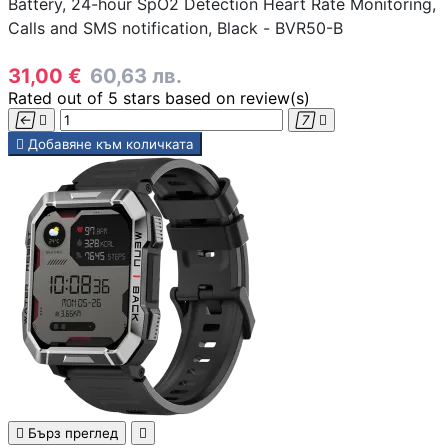
Battery, 24-hour SpO2 Detection Heart Rate Monitoring,
Calls and SMS notification, Black - BVR50-B

31,00 €
60,63 лв.
Rated
out of 5 stars based on
review(s)
Аксесоари за ви




карти

Добавяне към количката
Аксесоари за SS
дискове
Аксесоари за
компютърни кут
ВЕНТИЛАТОРИ
Охладители за
процесор

Бърз преглед

Вентилатори за