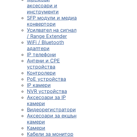
смарт часовниц
аксесоари и
инструменти

SFP модули и медиа
конвертори
Усилвател на сигнал
/ Range Extender
Мрежови проду
WiFi / Bluetooth
адаптери
IP телефони

Антени и CPE
устройства
Контролери
Камери и
PoE устройства
аксесоари
IP камери
NVR устройства

Аксесоари за IP
камери
Видеорегистратори
Компютърни
Аксесоари за екшън
кабели
камери
Камери
Кабели за монитор
