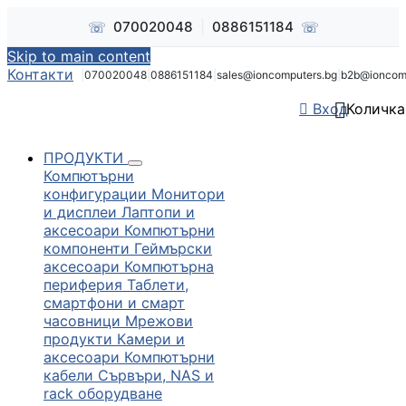
☏
☏
070020048
|
0886151184
Skip to main content
Контакти
|
070020048
|
0886151184
|
sales@ioncomputers.bg
|
b2b@ioncom


Вход
Количка
ПРОДУКТИ
Компютърни
конфигурации
Монитори
и дисплеи
Лаптопи и
аксесоари
Компютърни
компоненти
Геймърски
аксесоари
Компютърна
периферия
Таблети,
смартфони и смарт
часовници
Мрежови
продукти
Камери и
аксесоари
Компютърни
кабели
Сървъри, NAS и
rack оборудване