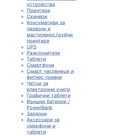

устройства
Принтери
Скенери
ПРОДУКТИ
Консумативи за
лазерни и
Компютърни
мастиленоструйни
конфигурации
принтери
UPS

Разклонители
Таблети
Смартфони
Монитори и
Смарт часовници и
дисплеи
фитнес гривни
Четци за
електронни книги

Графични таблети
Външни батерии /
PowerBank
Лаптопи и
Зарядни
аксесоари
Аксесоари за
смарфони и

таблети