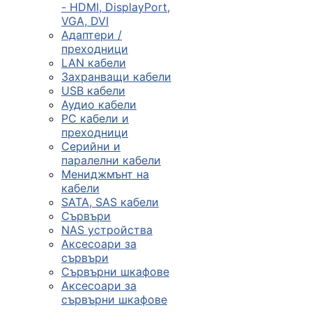
- HDMI, DisplayPort,
VGA, DVI
Сървъри, NAS и
Адаптери /
rack оборудван
преходници
LAN кабели
Захранващи кабели

USB кабели
Аудио кабели
PC кабели и
КОМПЮТЪРНИ
преходници
КОНФИГУРАЦИИ
Серийни и
Геймърски
паралелни кабели
компютри
Мениджмънт на
кабели
SATA, SAS кабели
Сървъри
Десктоп компют
NAS устройства
Аксесоари за
сървъри
All in One компю
Сървърни шкафове
Аксесоари за
сървърни шкафове