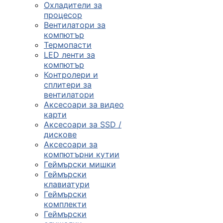
Охладители за
процесор
Вентилатори за
компютър
Термопасти
LED ленти за
компютър
Контролери и
сплитери за
вентилатори
Аксесоари за видео
карти
Аксесоари за SSD /
дискове
Аксесоари за
компютърни кутии
Геймърски мишки
Геймърски
клавиатури
Геймърски
комплекти
Геймърски