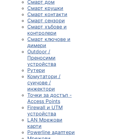
Смарт дом
Смарт крушки
Компютърни
Смарт контакти
компоненти
Смарт сензори
Смарт хъбове и

контролери
Смарт ключове и
димери
Геймърски
Outdoor /
аксесоари
Преносими
устройства
Рутери

Комутатори /
суичове /
инжектори
Компютърна
Точки за достъп -
периферия
Access Points
Firewall и UTM

устройства
LAN Мрежови
карти
Таблети,
Powerline адаптери
смартфони и
Мрежови