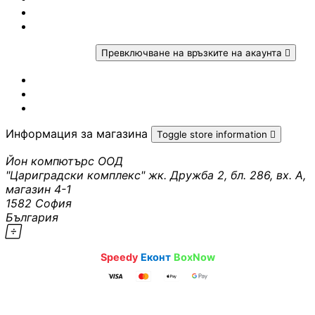
Законова гаранция
Рекламация

Вашият профил
Превключване на връзките на акаунта

АКСЕСОАРИ ЗА
Проследяване на поръчка
ЛАПТОПИ
Вход
Създаване на профил
Чанти и раници
Информация за магазина
Toggle store information

Йон компютърс ООД
Батерии и адапт
"Цариградски комплекс" жк. Дружба 2, бл. 286, вх. А,
за лаптопи
магазин 4-1
1582 София
Охладителни
България
поставки

sales@ioncomputers.bg
·
·
Speedy
Еконт
BoxNow
Докинг станции
Pazaruvaj - Надежден помощник за покупки