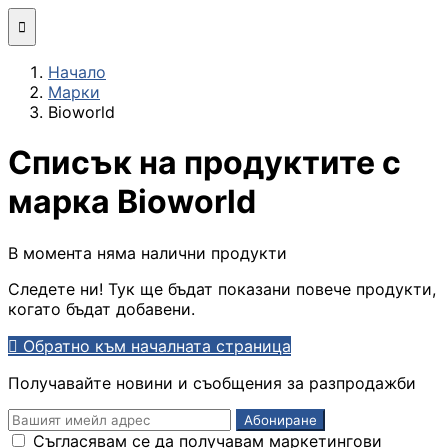
Мини компютри

Начало
Сглобяване
Марки
(асемблиране) н
Bioworld
компютърна
конфигурация
Списък на продуктите с
МОНИТОРИ И ДИСП
марка Bioworld
Монитори
В момента няма налични продукти
Следете ни! Тук ще бъдат показани повече продукти,
Интерактивни
когато бъдат добавени.
дисплеи/TV

Обратно към началната страница
Стойки за
Получавайте новини и съобщения за разпродажби
монитори и
телевизори
Съгласявам се да получавам маркетингови