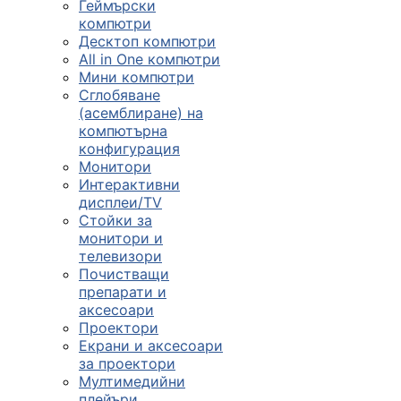
Геймърски
компютри
Десктоп компютри
All in One компютри
Мини компютри
Сглобяване
(асемблиране) на
компютърна
конфигурация
Монитори
Интерактивни
дисплеи/TV
Стойки за
монитори и
телевизори
Почистващи
препарати и
аксесоари
Проектори
Екрани и аксесоари
за проектори
Мултимедийни
плейъри