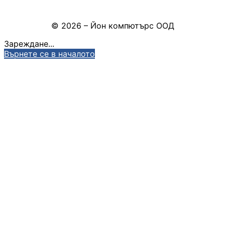
КОМПЮТЪРНИ
Настройки на бисквитките
КОМПОНЕНТИ
© 2026 – Йон компютърс ООД
Процесори
Зареждане...
Върнете се в началото
Дънни платки
Видео карти
RAM памет
SSD дискове
Твърди дискове