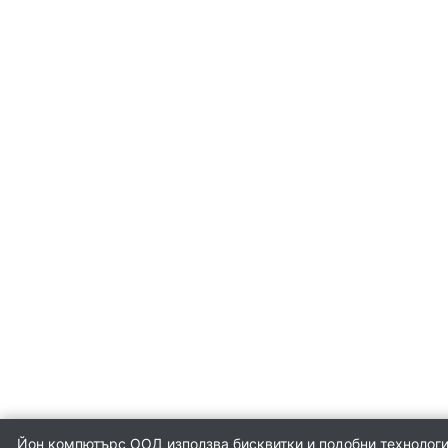
медиа конверто
Усилвател на сиг
/ Range Extender
WiFi / Bluetooth
адаптери
IP телефони
Антени и CPE
устройства
Контролери
Йон компютърс ООД използва бисквитки и подобни технологии 