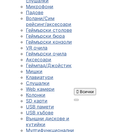
слушалки
Микрофони
Падове
Волани/Сим
рейсинг/аксесоари
Геймърски столове
Геймърски бюра
Геймърски конзоли
VR очила
Геймърски очила
Аксесоари
Геймпад/Джойстик
Мишки
Клавиатури
Слушалки
Web камери

Всички
Колонки
SD карти
USB памети
USB хъбове
ПРОДУКТИ
Външни дискове и
кутийки
Мултифункционални