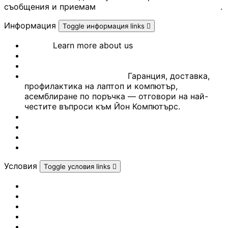
Почистващи
съобщения и приемам
Политиката за поверителност
.
препарати и
аксесоари
Информация
Toggle информация links

За нас
Learn more about us
Проектори
СЕРВИЗ
Референции
Често задавани въпроси
Гаранция, доставка,
Екрани и аксесо
профилактика на лаптоп и компютър,
за проектори
асемблиране по поръчка — отговори на най-
честите въпроси към Йон Компютърс.
Контакти
Мултимедийни
Блог
плейъри
Марки
Гейминг портал
ЛАПТОПИ И АКСЕС
Условия
Toggle условия links

Лаптопи
Политика за личните данни
Условия за доставка
Политика за връщане
Условия за ползване
Аксесоари за
Условия за ползване AI
лаптопи