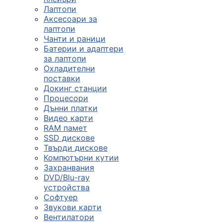
Лаптопи
Аксесоари за
лаптопи
Чанти и раници
Батерии и адаптери
за лаптопи
Охладителни
поставки
Докинг станции
Процесори
Дънни платки
Видео карти
RAM памет
SSD дискове
Твърди дискове
Компютърни кутии
Захранвания
DVD/Blu-ray
устройства
Софтуер
Звукови карти
Вентилатори