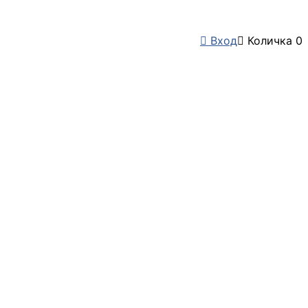

Вход

Количка
0