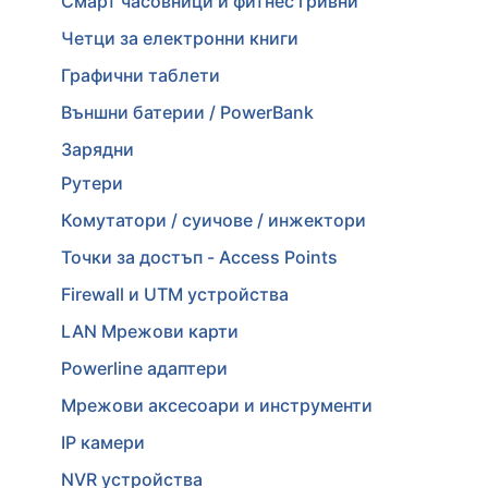
Смарт часовници и фитнес гривни
Четци за електронни книги
Графични таблети
Външни батерии / PowerBank
Зарядни
Рутери
Комутатори / суичове / инжектори
Точки за достъп - Access Points
Firewall и UTM устройства
LAN Мрежови карти
Powerline адаптери
Мрежови аксесоари и инструменти
IP камери
NVR устройства