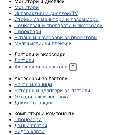
Монитори и дисплеи
Монитори
Интерактивни дисплеи/TV
Стойки за монитори и телевизори
Почистващи препарати и аксесоари
Проектори
Екрани и аксесоари за проектори
Мултимедийни плейъри
Лаптопи и аксесоари
Лаптопи
Аксесоари за лаптопи

Аксесоари за лаптопи
Чанти и раници
Батерии и адаптери за лаптопи
Охладителни поставки
Докинг станции
Компютърни компоненти
Процесори
Дънни платки
Видео карти