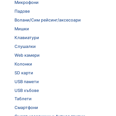
Микрофони
Падове
Волани/Сим рейсинг/аксесоари
Мишки
Клавиатури
Слушалки
Web камери
Колонки
SD карти
USB памети
USB хъбове
Таблети
Смартфони