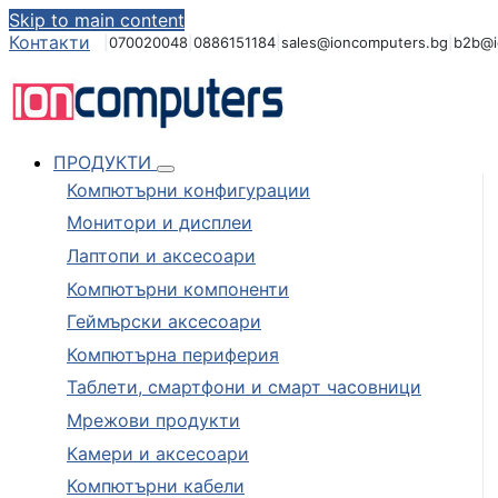
Skip to main content
Контакти
|
070020048
|
0886151184
|
sales@ioncomputers.bg
|
b2b@i
ПРОДУКТИ
Компютърни конфигурации
Монитори и дисплеи
Лаптопи и аксесоари
Компютърни компоненти
Геймърски аксесоари
Компютърна периферия
Таблети, смартфони и смарт часовници
Мрежови продукти
Камери и аксесоари
Компютърни кабели