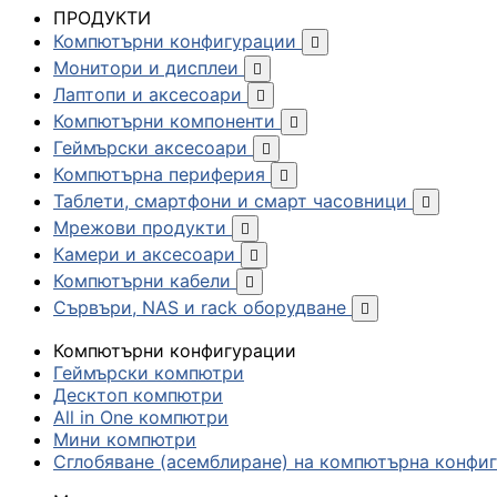
ПРОДУКТИ
Компютърни конфигурации

Монитори и дисплеи

Лаптопи и аксесоари

Компютърни компоненти

Геймърски аксесоари

Компютърна периферия

Таблети, смартфони и смарт часовници

Мрежови продукти

Камери и аксесоари

Компютърни кабели

Сървъри, NAS и rack оборудване

Компютърни конфигурации
Геймърски компютри
Десктоп компютри
All in One компютри
Мини компютри
Сглобяване (асемблиране) на компютърна конфи