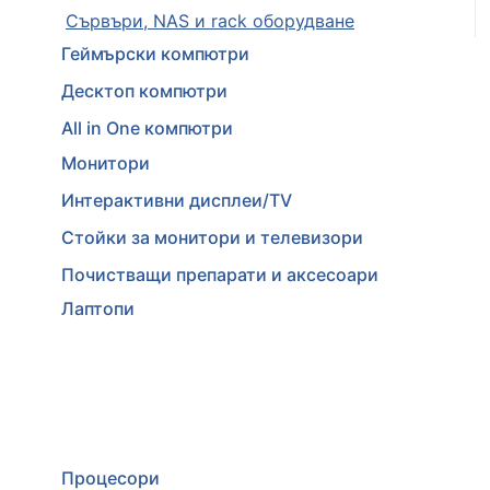
Сървъри, NAS и rack оборудване
Геймърски компютри
Десктоп компютри
All in One компютри
Монитори
Интерактивни дисплеи/TV
Стойки за монитори и телевизори
Почистващи препарати и аксесоари
Лаптопи
Процесори