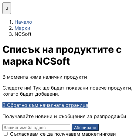
Мини компютри

Начало
Сглобяване
Марки
(асемблиране) н
NCSoft
компютърна
конфигурация
Списък на продуктите с
МОНИТОРИ И ДИСП
марка NCSoft
Монитори
В момента няма налични продукти
Следете ни! Тук ще бъдат показани повече продукти,
Интерактивни
когато бъдат добавени.
дисплеи/TV

Обратно към началната страница
Стойки за
Получавайте новини и съобщения за разпродажби
монитори и
телевизори
Съгласявам се да получавам маркетингови