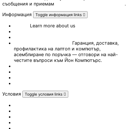
Почистващи
съобщения и приемам
Политиката за поверителност
.
препарати и
аксесоари
Информация
Toggle информация links

За нас
Learn more about us
Проектори
СЕРВИЗ
Референции
Често задавани въпроси
Гаранция, доставка,
Екрани и аксесо
профилактика на лаптоп и компютър,
за проектори
асемблиране по поръчка — отговори на най-
честите въпроси към Йон Компютърс.
Контакти
Мултимедийни
Блог
плейъри
Марки
Гейминг портал
ЛАПТОПИ И АКСЕС
Условия
Toggle условия links

Лаптопи
Политика за личните данни
Условия за доставка
Политика за връщане
Условия за ползване
Аксесоари за
Условия за ползване AI
лаптопи