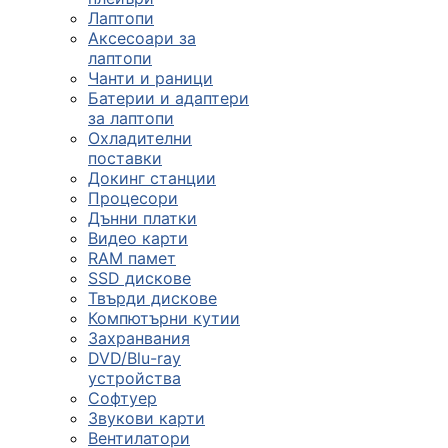
Лаптопи
Аксесоари за
лаптопи
Чанти и раници
Батерии и адаптери
за лаптопи
Охладителни
поставки
Докинг станции
Процесори
Дънни платки
Видео карти
RAM памет
SSD дискове
Твърди дискове
Компютърни кутии
Захранвания
DVD/Blu-ray
устройства
Софтуер
Звукови карти
Вентилатори