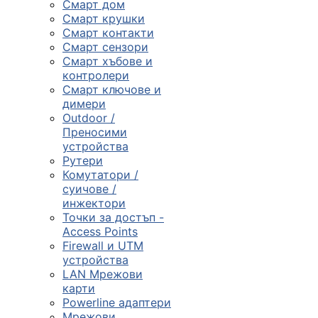
Смарт дом
Смарт крушки
Компютърни
Смарт контакти
компоненти
Смарт сензори
Смарт хъбове и

контролери
Смарт ключове и
димери
Геймърски
Outdoor /
аксесоари
Преносими
устройства
Рутери

Комутатори /
суичове /
инжектори
Компютърна
Точки за достъп -
периферия
Access Points
Firewall и UTM

устройства
LAN Мрежови
карти
Таблети,
Powerline адаптери
смартфони и
Мрежови