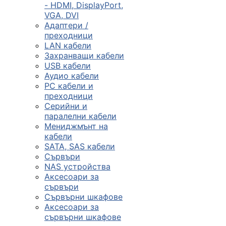
- HDMI, DisplayPort,
VGA, DVI
Сървъри, NAS и
Адаптери /
rack оборудван
преходници
LAN кабели
Захранващи кабели

USB кабели
Аудио кабели
PC кабели и
КОМПЮТЪРНИ
преходници
КОНФИГУРАЦИИ
Серийни и
Геймърски
паралелни кабели
компютри
Мениджмънт на
кабели
SATA, SAS кабели
Сървъри
Десктоп компют
NAS устройства
Аксесоари за
сървъри
All in One компю
Сървърни шкафове
Аксесоари за
сървърни шкафове