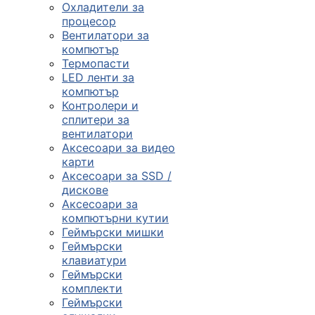
Охладители за
процесор
Вентилатори за
компютър
Термопасти
LED ленти за
компютър
Контролери и
сплитери за
вентилатори
Аксесоари за видео
карти
Аксесоари за SSD /
дискове
Аксесоари за
компютърни кутии
Геймърски мишки
Геймърски
клавиатури
Геймърски
комплекти
Геймърски