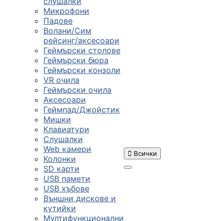
слушалки
Микрофони
Падове
Волани/Сим
рейсинг/аксесоари
Геймърски столове
Геймърски бюра
Геймърски конзоли
VR очила
Геймърски очила
Аксесоари
Геймпад/Джойстик
Мишки
Клавиатури
Слушалки
Web камери

Всички
Колонки
SD карти
USB памети
USB хъбове
ПРОДУКТИ
Външни дискове и
кутийки
Мултифункционални