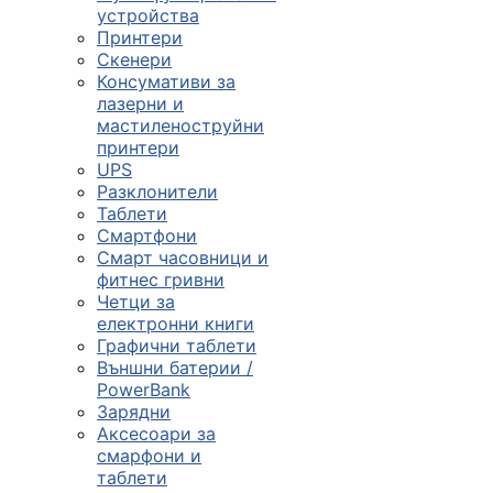

устройства
Принтери
Скенери
ПРОДУКТИ
Консумативи за
лазерни и
Компютърни
мастиленоструйни
конфигурации
принтери
UPS

Разклонители
Таблети
Смартфони
Монитори и
Смарт часовници и
дисплеи
фитнес гривни
Четци за
електронни книги

Графични таблети
Външни батерии /
PowerBank
Лаптопи и
Зарядни
аксесоари
Аксесоари за
смарфони и

таблети