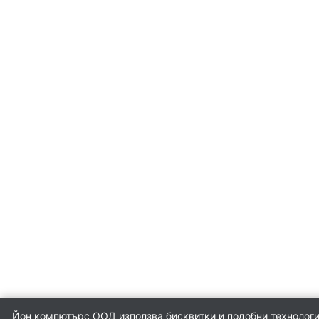
медиа конверто
Усилвател на сиг
/ Range Extender
WiFi / Bluetooth
адаптери
IP телефони
Антени и CPE
устройства
Контролери
Йон компютърс ООД използва бисквитки и подобни технологии 