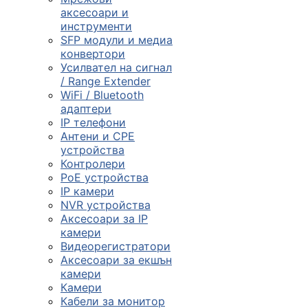
смарт часовниц
аксесоари и
инструменти

SFP модули и медиа
конвертори
Усилвател на сигнал
/ Range Extender
Мрежови проду
WiFi / Bluetooth
адаптери
IP телефони

Антени и CPE
устройства
Контролери
Камери и
PoE устройства
аксесоари
IP камери
NVR устройства

Аксесоари за IP
камери
Видеорегистратори
Компютърни
Аксесоари за екшън
кабели
камери
Камери
Кабели за монитор
