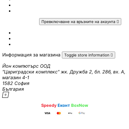
Законова гаранция
Рекламация

Вашият профил
Превключване на връзките на акаунта

АКСЕСОАРИ ЗА
Проследяване на поръчка
ЛАПТОПИ
Вход
Създаване на профил
Чанти и раници
Информация за магазина
Toggle store information

Йон компютърс ООД
Батерии и адапт
"Цариградски комплекс" жк. Дружба 2, бл. 286, вх. А,
за лаптопи
магазин 4-1
1582 София
Охладителни
България
поставки

sales@ioncomputers.bg
·
·
Speedy
Еконт
BoxNow
Докинг станции
Pazaruvaj - Надежден помощник за покупки