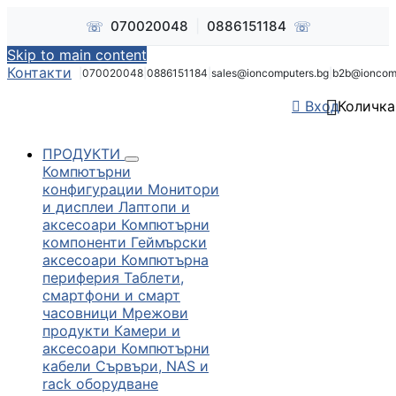
☏
☏
070020048
|
0886151184
Skip to main content
Контакти
|
070020048
|
0886151184
|
sales@ioncomputers.bg
|
b2b@ioncom


Вход
Количка
ПРОДУКТИ
Компютърни
конфигурации
Монитори
и дисплеи
Лаптопи и
аксесоари
Компютърни
компоненти
Геймърски
аксесоари
Компютърна
периферия
Таблети,
смартфони и смарт
часовници
Мрежови
продукти
Камери и
аксесоари
Компютърни
кабели
Сървъри, NAS и
rack оборудване