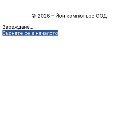
КОМПЮТЪРНИ
Настройки на бисквитките
КОМПОНЕНТИ
© 2026 – Йон компютърс ООД
Процесори
Зареждане...
Върнете се в началото
Дънни платки
Видео карти
RAM памет
SSD дискове
Твърди дискове