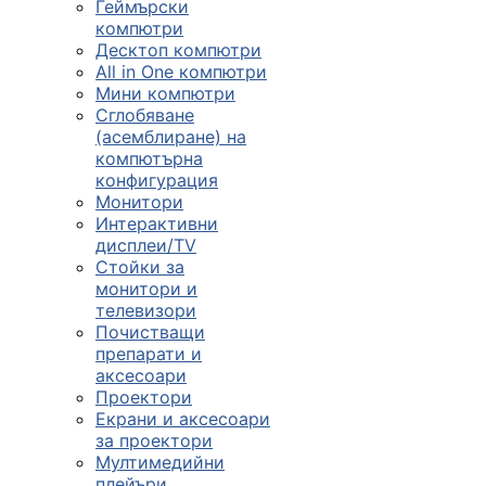
Геймърски
компютри
Десктоп компютри
All in One компютри
Мини компютри
Сглобяване
(асемблиране) на
компютърна
конфигурация
Монитори
Интерактивни
дисплеи/TV
Стойки за
монитори и
телевизори
Почистващи
препарати и
аксесоари
Проектори
Екрани и аксесоари
за проектори
Мултимедийни
плейъри