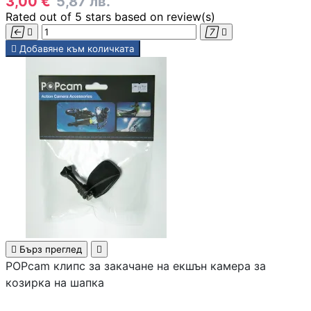
3,00 €
5,87 лв.
компютър
Rated
out of 5 stars based on
review(s)





Добавяне към количката
Термопасти
LED ленти за
компютър
Контролери и
сплитери за
вентилатори
ГЕЙМЪРСКИ АКСЕС
Геймърски мишк

Бърз преглед

POPcam клипс за закачане на екшън камера за
козирка на шапка
Геймърски
клавиатури