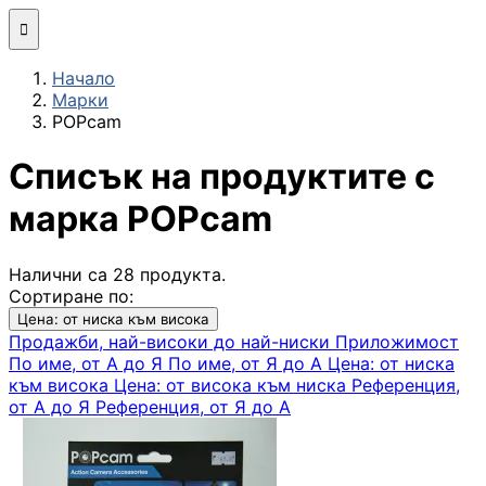
Мини компютри

Начало
Сглобяване
Марки
(асемблиране) н
POPcam
компютърна
конфигурация
Списък на продуктите с
МОНИТОРИ И ДИСП
марка POPcam
Монитори
Налични са 28 продукта.
Сортиране по:
Интерактивни
Цена: от ниска към висока
дисплеи/TV
Продажби, най-високи до най-ниски
Приложимост
По име, от А до Я
По име, от Я до А
Цена: от ниска
към висока
Цена: от висока към ниска
Референция,
Стойки за
от А до Я
Референция, от Я до А
монитори и
телевизори