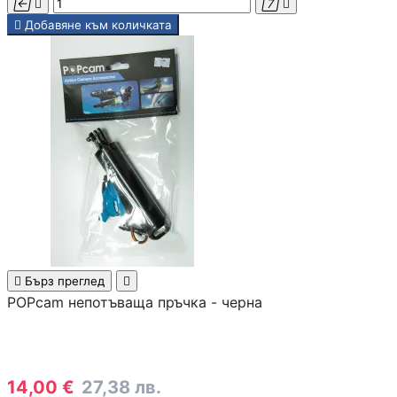





Добавяне към количката

Бърз преглед

POPcam непотъваща пръчка - черна
14,00 €
27,38 лв.