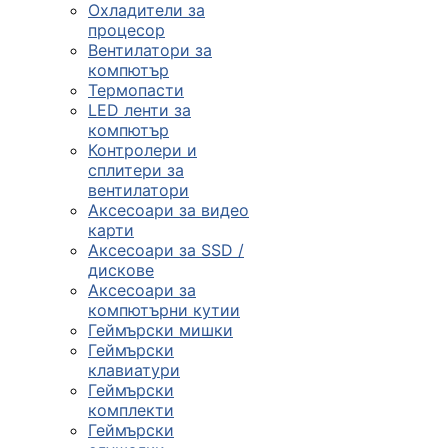
Охладители за
процесор
Вентилатори за
компютър
Термопасти
LED ленти за
компютър
Контролери и
сплитери за
вентилатори
Аксесоари за видео
карти
Аксесоари за SSD /
дискове
Аксесоари за
компютърни кутии
Геймърски мишки
Геймърски
клавиатури
Геймърски
комплекти
Геймърски