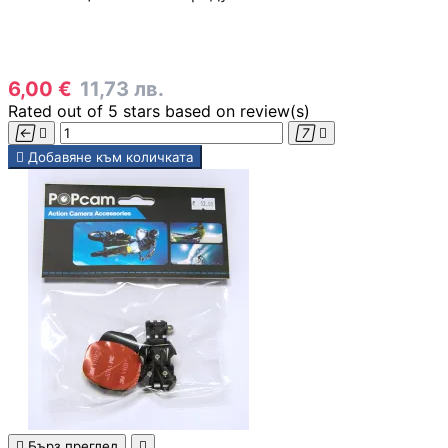
КОМПЮТЪРНА
ПЕРИФЕРИЯ
6,00 €
11,73 лв.
Мишки
Rated
out of 5 stars based on
review(s)





Добавяне към количката
Клавиатури
Слушалки
Web камери
Колонки

Бърз преглед
