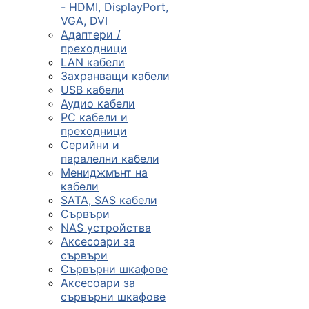
- HDMI, DisplayPort,
VGA, DVI
Сървъри, NAS и
Адаптери /
rack оборудван
преходници
LAN кабели
Захранващи кабели

USB кабели
Аудио кабели
PC кабели и
КОМПЮТЪРНИ
преходници
КОНФИГУРАЦИИ
Серийни и
Геймърски
паралелни кабели
компютри
Мениджмънт на
кабели
SATA, SAS кабели
Сървъри
Десктоп компют
NAS устройства
Аксесоари за
сървъри
All in One компю
Сървърни шкафове
Аксесоари за
сървърни шкафове