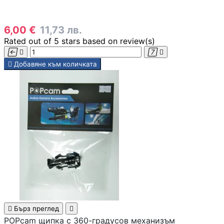
6,00 €
11,73 лв.
Геймърски бюра
Rated
out of 5 stars based on
review(s)





Добавяне към количката
Геймърски конзо
VR очила
Геймърски очила
Аксесоари

Бърз преглед

Геймпад/Джойст
POPcam щипка с 360-градусов механизъм