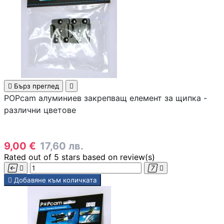
медиа конверто
Усилвател на сиг
/ Range Extender
WiFi / Bluetooth
адаптери

Бърз преглед

POPcam алуминиев закрепващ елемент за щипка -
различни цветове
IP телефони
9,00 €
17,60 лв.
Антени и CPE
устройства
Rated
out of 5 stars based on
review(s)





Добавяне към количката
Контролери