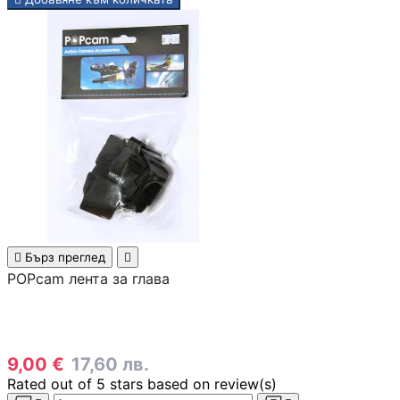
СЪРВЪРИ, NAS И R
ОБОРУДВАНЕ
Сървъри
NAS устройства
Аксесоари за
сървъри
Сървърни шкафо

Бърз преглед

POPcam лента за глава
Аксесоари за
сървърни шкафо
9,00 €
17,60 лв.
Rated
out of 5 stars based on
review(s)