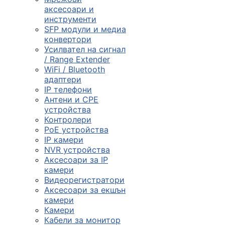
смарт часовниц
аксесоари и
инструменти

SFP модули и медиа
конвертори
Усилвател на сигнал
/ Range Extender
Мрежови проду
WiFi / Bluetooth
адаптери
IP телефони

Антени и CPE
устройства
Контролери
Камери и
PoE устройства
аксесоари
IP камери
NVR устройства

Аксесоари за IP
камери
Видеорегистратори
Компютърни
Аксесоари за екшън
кабели
камери
Камери
Кабели за монитор
