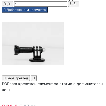





Добавяне към количката

Аксесоари за ви
карти
Аксесоари за SS
дискове
Аксесоари за
компютърни кут

Бърз преглед

ВЕНТИЛАТОРИ
POPcam крепежен елемент за статив с допълнителен
Охладители за
винт
процесор
Вентилатори за