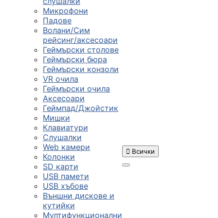
слушалки
Микрофони
Падове
Волани/Сим
рейсинг/аксесоари
Геймърски столове
Геймърски бюра
Геймърски конзоли
VR очила
Геймърски очила
Аксесоари
Геймпад/Джойстик
Мишки
Клавиатури
Слушалки
Web камери

Всички
Колонки
SD карти
USB памети
USB хъбове
ПРОДУКТИ
Външни дискове и
кутийки
Мултифункционални