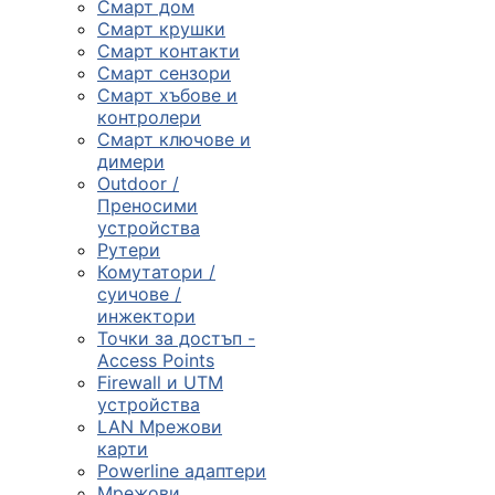
Смарт дом
Смарт крушки
Компютърни
Смарт контакти
компоненти
Смарт сензори
Смарт хъбове и

контролери
Смарт ключове и
димери
Геймърски
Outdoor /
аксесоари
Преносими
устройства
Рутери

Комутатори /
суичове /
инжектори
Компютърна
Точки за достъп -
периферия
Access Points
Firewall и UTM

устройства
LAN Мрежови
карти
Таблети,
Powerline адаптери
смартфони и
Мрежови