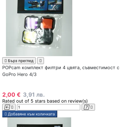
Почистващи
препарати и
аксесоари
Проектори
Екрани и аксесо
за проектори

Бърз преглед

POPcam комплект филтри 4 цвята, съвместимост с
Мултимедийни
GoPro Hero 4/3
плейъри
ЛАПТОПИ И АКСЕС
2,00 €
3,91 лв.
Rated
out of 5 stars based on
review(s)
Лаптопи





Добавяне към количката
Аксесоари за
лаптопи