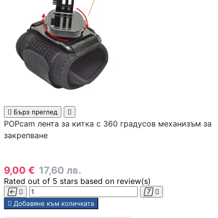
Камери
КОМПЮТЪРНИ КАБ
Кабели за монит
- HDMI, DisplayPo
VGA, DVI
Адаптери /

Бърз преглед

преходници
POPcam лента за китка с 360 градусов механизъм за
закрепване
LAN кабели
9,00 €
17,60 лв.
Rated
out of 5 stars based on
review(s)
Захранващи каб





Добавяне към количката