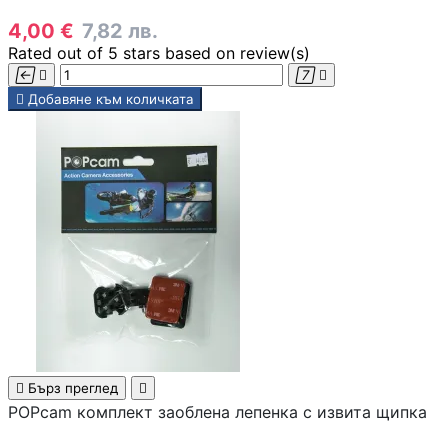
4,00 €
7,82 лв.
Геймърски
Rated
out of 5 stars based on
review(s)
комплекти





Добавяне към количката
Геймърски
слушалки
Микрофони
Падове
Волани/Сим
рейсинг/аксесоа

Бърз преглед

POPcam комплект заоблена лепенка с извита щипка
Геймърски столо