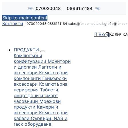
☏
☏
070020048
|
0886151184
Skip to main content
Контакти
|
070020048
|
0886151184
|
sales@ioncomputers.bg
|
b2b@ioncom


Вход
Количка
ПРОДУКТИ
Компютърни
конфигурации
Монитори
и дисплеи
Лаптопи и
аксесоари
Компютърни
компоненти
Геймърски
аксесоари
Компютърна
периферия
Таблети,
смартфони и смарт
часовници
Мрежови
продукти
Камери и
аксесоари
Компютърни
кабели
Сървъри, NAS и
rack оборудване