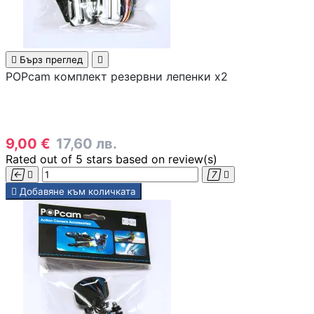
Аксесоари за
смарфони и
таблети

Бърз преглед

POPcam комплект резервни лепенки x2
Смарт дом

9,00 €
17,60 лв.
Rated
out of 5 stars based on
review(s)




СМАРТ ДОМ

Добавяне към количката
Смарт крушки
Смарт контакти