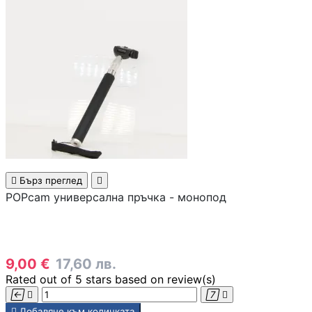
USB кабели
Аудио кабели
PC кабели и
преходници
Серийни и
паралелни кабел

Бърз преглед

POPcam универсална пръчка - монопод
Мениджмънт на
кабели
9,00 €
17,60 лв.
SATA, SAS кабел
Rated
out of 5 stars based on
review(s)





Добавяне към количката