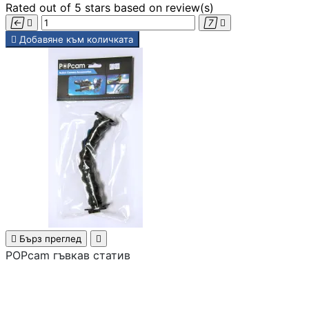
Rated
out of 5 stars based on
review(s)





Добавяне към количката

Бърз преглед

POPcam гъвкав статив