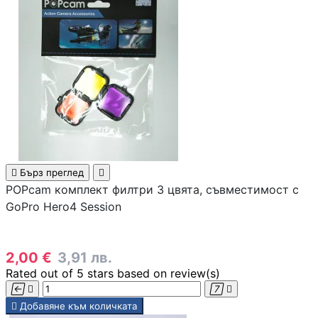

АКСЕСОАРИ ЗА
ЛАПТОПИ
Чанти и раници
Батерии и адапт

Бърз преглед

за лаптопи
POPcam комплект филтри 3 цвята, съвместимост с
GoPro Hero4 Session
Охладителни
поставки
2,00 €
3,91 лв.
Rated
out of 5 stars based on
review(s)
Докинг станции





Добавяне към количката