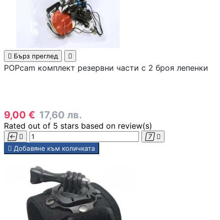
Смарт сензори
Смарт хъбове и
контролери

Бърз преглед

POPcam комплект резервни части с 2 броя лепенки
Смарт ключове 
димери
Outdoor /
9,00 €
17,60 лв.
Преносими
устройства
Rated
out of 5 stars based on
review(s)




МРЕЖОВИ ПРОДУК

Добавяне към количката
Рутери
Комутатори /
суичове /