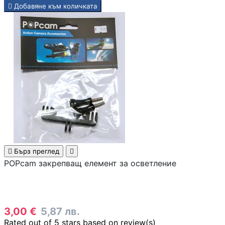

Добавяне към количката
Компютърни кут
Захранвания
DVD/Blu-ray
устройства
Софтуер

Бърз преглед

POPcam закрепващ елемент за осветление
Звукови карти
3,00 €
5,87 лв.
Rated
out of 5 stars based on
review(s)
Вентилатори