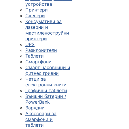

устройства
Принтери
Скенери
ПРОДУКТИ
Консумативи за
лазерни и
Компютърни
мастиленоструйни
конфигурации
принтери
UPS

Разклонители
Таблети
Смартфони
Монитори и
Смарт часовници и
дисплеи
фитнес гривни
Четци за
електронни книги

Графични таблети
Външни батерии /
PowerBank
Лаптопи и
Зарядни
аксесоари
Аксесоари за
смарфони и

таблети