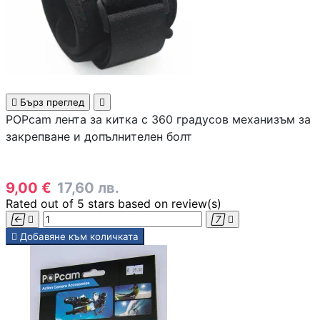
инжектори
Точки за достъп 
Access Points
Firewall и UTM

Бърз преглед

устройства
POPcam лента за китка с 360 градусов механизъм за
закрепване и допълнителен болт
LAN Мрежови
карти
9,00 €
17,60 лв.
Rated
out of 5 stars based on
review(s)
Powerline адапте





Добавяне към количката
Мрежови
аксесоари и
инструменти
SFP модули и