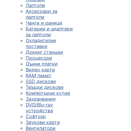
Лаптопи
Аксесоари за
лаптопи
Чанти и раници
Батерии и адаптери
за лаптопи
Охладителни
поставки
Докинг станции
Процесори
Дънни платки
Видео карти
RAM памет
SSD дискове
Твърди дискове
Компютърни кутии
Захранвания
DVD/Blu-ray
устройства
Софтуер
Звукови карти
Вентилатори