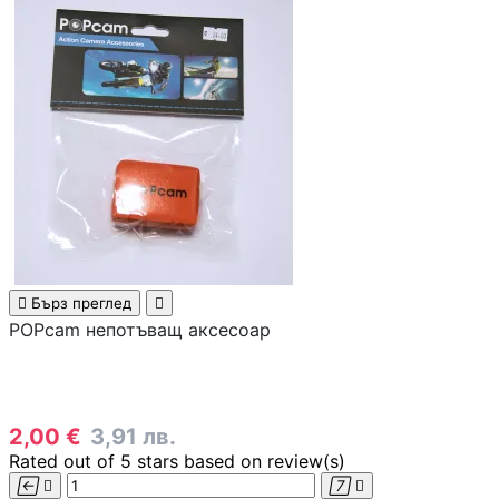
КОМПЮТЪРНИ
КОМПОНЕНТИ
Процесори
Дънни платки
Видео карти

Бърз преглед

RAM памет
POPcam непотъващ аксесоар
SSD дискове
2,00 €
3,91 лв.
Rated
out of 5 stars based on
review(s)




Твърди дискове