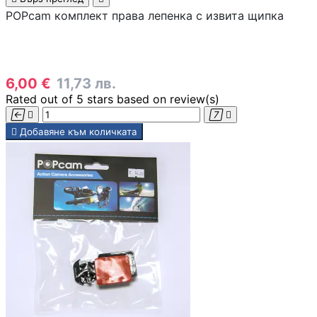
POPcam комплект права лепенка с извита щипка
SD карти
USB памети
6,00 €
11,73 лв.
Rated
out of 5 stars based on
review(s)





Добавяне към количката
USB хъбове
Външни дискове 
кутийки
Мултифункциона
устройства
Принтери