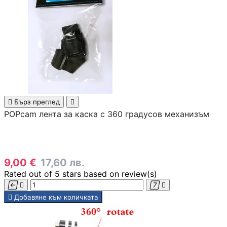
PoE устройства
КАМЕРИ И АКСЕСО
IP камери
NVR устройства

Бърз преглед

POPcam лента за каска с 360 градусов механизъм
Аксесоари за IP
камери
9,00 €
17,60 лв.
Видеорегистрат
Rated
out of 5 stars based on
review(s)





Добавяне към количката
Аксесоари за ек
камери