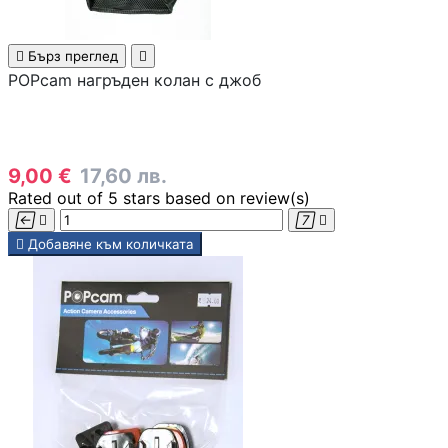
Смартфони

Бърз преглед

POPcam нагръден колан с джоб
Смарт часовници
фитнес гривни
9,00 €
17,60 лв.
Четци за
Rated
out of 5 stars based on
review(s)
електронни книг





Добавяне към количката
Графични таблет
Външни батерии 
PowerBank
Зарядни