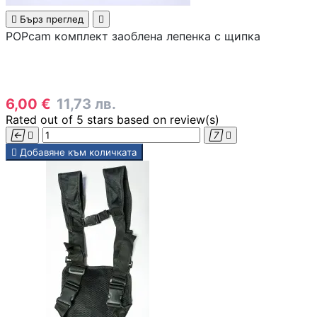

Бърз преглед

Скенери
POPcam комплект заоблена лепенка с щипка
Консумативи за
лазерни и
мастиленоструй
6,00 €
11,73 лв.
принтери
Rated
out of 5 stars based on
review(s)





Добавяне към количката
UPS
Разклонители
ТАБЛЕТИ, СМАРТФ
СМАРТ ЧАСОВНИЦ
Таблети