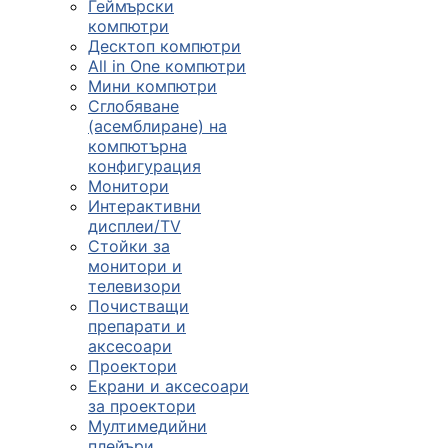
Геймърски
компютри
Десктоп компютри
All in One компютри
Мини компютри
Сглобяване
(асемблиране) на
компютърна
конфигурация
Монитори
Интерактивни
дисплеи/TV
Стойки за
монитори и
телевизори
Почистващи
препарати и
аксесоари
Проектори
Екрани и аксесоари
за проектори
Мултимедийни
плейъри