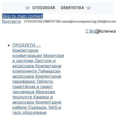
☏
☏
070020048
|
0886151184
Skip to main content
Контакти
|
070020048
|
0886151184
|
sales@ioncomputers.bg
|
b2b@ioncom


Вход
Количка
ПРОДУКТИ
Компютърни
конфигурации
Монитори
и дисплеи
Лаптопи и
аксесоари
Компютърни
компоненти
Геймърски
аксесоари
Компютърна
периферия
Таблети,
смартфони и смарт
часовници
Мрежови
продукти
Камери и
аксесоари
Компютърни
кабели
Сървъри, NAS и
rack оборудване