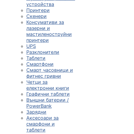

устройства
Принтери
Скенери
ПРОДУКТИ
Консумативи за
лазерни и
Компютърни
мастиленоструйни
конфигурации
принтери
UPS

Разклонители
Таблети
Смартфони
Монитори и
Смарт часовници и
дисплеи
фитнес гривни
Четци за
електронни книги

Графични таблети
Външни батерии /
PowerBank
Лаптопи и
Зарядни
аксесоари
Аксесоари за
смарфони и

таблети