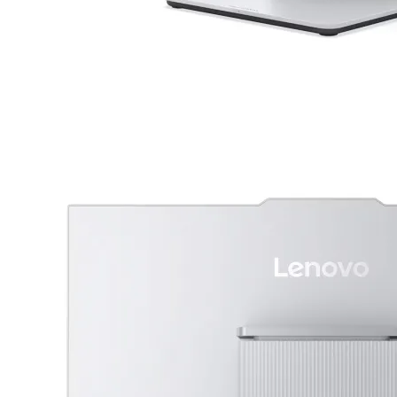

Аксесоари за ви
карти
Аксесоари за SS
дискове
Аксесоари за
компютърни кут
ВЕНТИЛАТОРИ
Охладители за
процесор
Вентилатори за