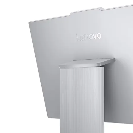
Геймърски
комплекти
Геймърски
слушалки
Микрофони
Падове
Волани/Сим
рейсинг/аксесоа
Геймърски столо