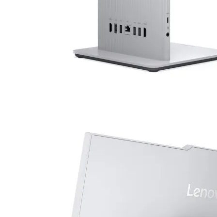
Геймърски бюра
Геймърски конзо
VR очила
Геймърски очила
Аксесоари
Геймпад/Джойст