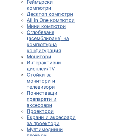
Геймърски
компютри
Десктоп компютри
All in One компютри
Мини компютри
Сглобяване
(асемблиране) на
компютърна
конфигурация
Монитори
Интерактивни
дисплеи/TV
Стойки за
монитори и
телевизори
Почистващи
препарати и
аксесоари
Проектори
Екрани и аксесоари
за проектори
Мултимедийни
плейъри