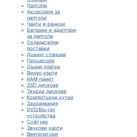
Лаптопи
Аксесоари за
лаптопи
Чанти и раници
Батерии и адаптери
за лаптопи
Охладителни
поставки
Докинг станции
Процесори
Дънни платки
Видео карти
RAM памет
SSD дискове
Твърди дискове
Компютърни кутии
Захранвания
DVD/Blu-ray
устройства
Софтуер
Звукови карти
Вентилатори