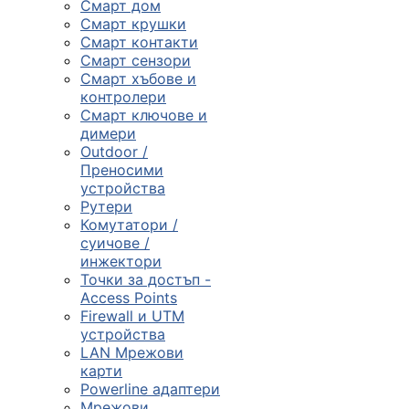
Смарт дом
Смарт крушки
Компютърни
Смарт контакти
компоненти
Смарт сензори
Смарт хъбове и

контролери
Смарт ключове и
димери
Геймърски
Outdoor /
аксесоари
Преносими
устройства
Рутери

Комутатори /
суичове /
инжектори
Компютърна
Точки за достъп -
периферия
Access Points
Firewall и UTM

устройства
LAN Мрежови
карти
Таблети,
Powerline адаптери
смартфони и
Мрежови