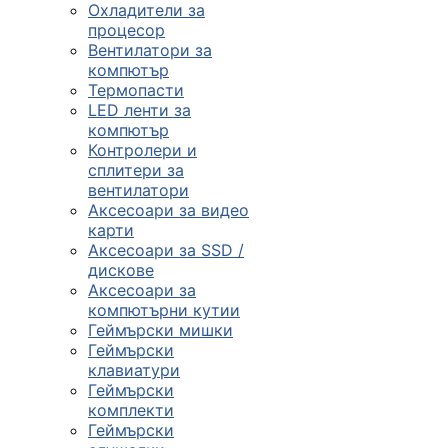
Охладители за
процесор
Вентилатори за
компютър
Термопасти
LED ленти за
компютър
Контролери и
сплитери за
вентилатори
Аксесоари за видео
карти
Аксесоари за SSD /
дискове
Аксесоари за
компютърни кутии
Геймърски мишки
Геймърски
клавиатури
Геймърски
комплекти
Геймърски