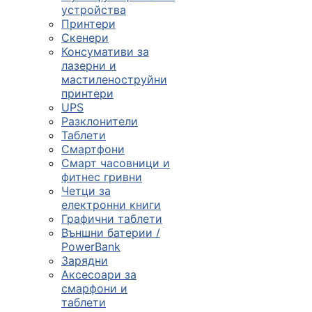

устройства
Принтери
Скенери
ПРОДУКТИ
Консумативи за
лазерни и
Компютърни
мастиленоструйни
конфигурации
принтери
UPS

Разклонители
Таблети
Смартфони
Монитори и
Смарт часовници и
дисплеи
фитнес гривни
Четци за
електронни книги

Графични таблети
Външни батерии /
PowerBank
Лаптопи и
Зарядни
аксесоари
Аксесоари за
смарфони и

таблети