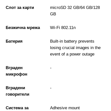
USB кабели
Слот за карти
microSD 32 GB/64 GB/128
GB
Аудио кабели
Безжична мрежа
Wi-Fi 802.11n
PC кабели и
Батерия
Built-in battery prevents
преходници
losing crucial images in the
event of a power outage
Серийни и
паралелни кабел
Вграден
-
микрофон
Мениджмънт на
кабели
Вградени
-
говорители
SATA, SAS кабел
Система за
Adhesive mount