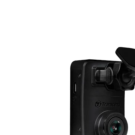

АКСЕСОАРИ ЗА
ЛАПТОПИ
Чанти и раници
Батерии и адапт
за лаптопи
Охладителни
поставки
Докинг станции