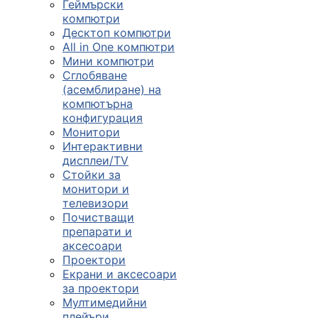
Геймърски
компютри
Десктоп компютри
All in One компютри
Мини компютри
Сглобяване
(асемблиране) на
компютърна
конфигурация
Монитори
Интерактивни
дисплеи/TV
Стойки за
монитори и
телевизори
Почистващи
препарати и
аксесоари
Проектори
Екрани и аксесоари
за проектори
Мултимедийни
плейъри