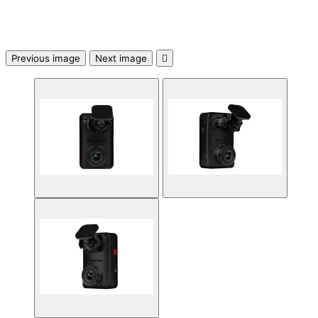

Previous image
Next image

Аксесоари за ви
карти
Аксесоари за SS
дискове
Аксесоари за
компютърни кут
ВЕНТИЛАТОРИ
Охладители за
процесор
Вентилатори за