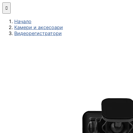
Мини компютри

Начало
Сглобяване
Камери и аксесоари
(асемблиране) н
Видеорегистратори
компютърна
конфигурация
МОНИТОРИ И ДИСП
Монитори
Интерактивни
дисплеи/TV
Стойки за
монитори и
телевизори