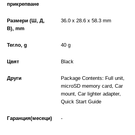
СЪРВЪРИ, NAS И R
прикрепване
ОБОРУДВАНЕ
Сървъри
Размери (Ш, Д,
36.0 x 28.6 x 58.3 mm
В), mm
NAS устройства
Тегло, g
40 g
Аксесоари за
Цвят
Black
сървъри
Други
Package Contents: Full unit,
microSD memory card, Car
Сървърни шкафо
mount, Car lighter adapter,
Quick Start Guide
Аксесоари за
сървърни шкафо
Гаранция(месеци)
-