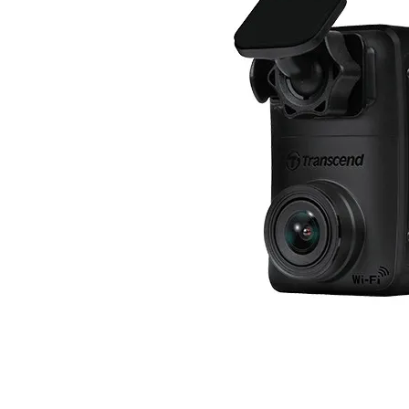
Компютърни кут
Захранвания
DVD/Blu-ray
устройства
Софтуер
Звукови карти
Вентилатори