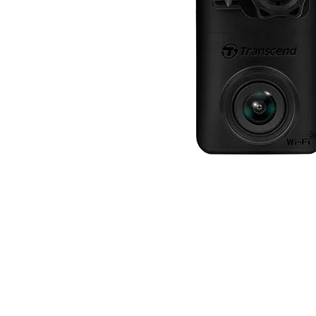
Почистващи
препарати и
аксесоари
Проектори
Екрани и аксесо
за проектори
Мултимедийни
плейъри
ЛАПТОПИ И АКСЕС
Лаптопи
Аксесоари за
лаптопи