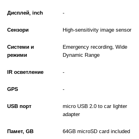
Камери
Дисплей, inch
-
Сензори
High-sensitivity image sensor
КОМПЮТЪРНИ КАБ
Кабели за монит
Системи и
Emergency recording, Wide
- HDMI, DisplayPo
VGA, DVI
режими
Dynamic Range
Адаптери /
IR осветление
-
преходници
GPS
-
LAN кабели
USB порт
micro USB 2.0 to car lighter
adapter
Захранващи каб
Памет, GB
64GB microSD card included