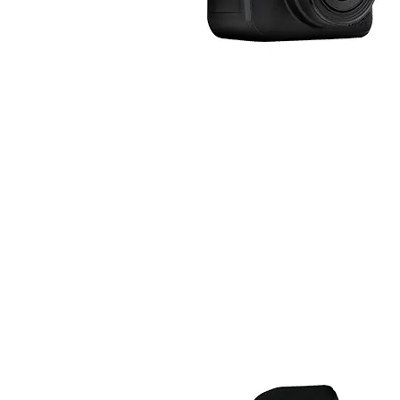
КОМПЮТЪРНИ
КОМПОНЕНТИ
Процесори
Дънни платки
Видео карти
RAM памет
SSD дискове
Твърди дискове