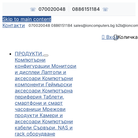
☏
☏
070020048
|
0886151184
Skip to main content
Контакти
|
070020048
|
0886151184
|
sales@ioncomputers.bg
|
b2b@ioncom


Вход
Количка
ПРОДУКТИ
Компютърни
конфигурации
Монитори
и дисплеи
Лаптопи и
аксесоари
Компютърни
компоненти
Геймърски
аксесоари
Компютърна
периферия
Таблети,
смартфони и смарт
часовници
Мрежови
продукти
Камери и
аксесоари
Компютърни
кабели
Сървъри, NAS и
rack оборудване