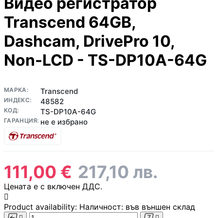
Видео регистратор
медиа конверто
Transcend 64GB,
Усилвател на сиг
Dashcam, DrivePro 10,
/ Range Extender
Non-LCD - TS-DP10A-64G
WiFi / Bluetooth
адаптери
МАРКА:
Transcend
ИНДЕКС:
48582
IP телефони
КОД:
TS-DP10A-64G
ГАРАНЦИЯ:
не е избрано
Антени и CPE
устройства
Цена:
111,00 €
217,10 лв.
Контролери
Цената е с включен ДДС.

Product availability:
Наличност: във външен склад



