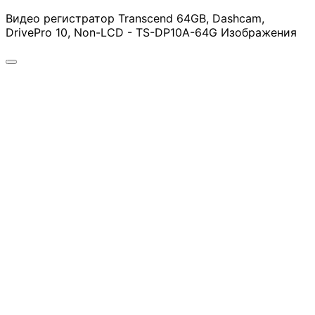
компютър
Видео регистратор Transcend 64GB, Dashcam,
DrivePro 10, Non-LCD - TS-DP10A-64G Изображения
Термопасти
LED ленти за
компютър
Контролери и
сплитери за
вентилатори
ГЕЙМЪРСКИ АКСЕС
Геймърски мишк
Геймърски
клавиатури