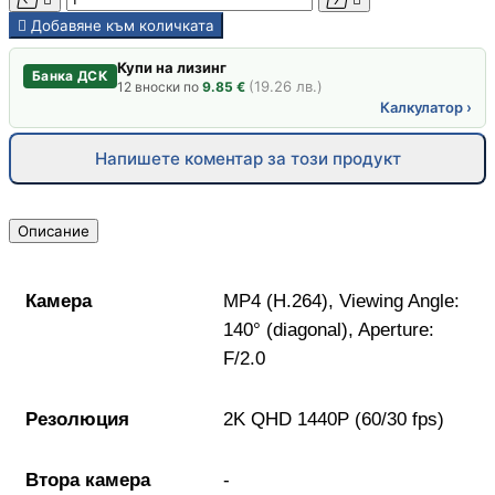
PoE устройства

Добавяне към количката
Купи на лизинг
КАМЕРИ И АКСЕСО
Банка ДСК
(19.26 лв.)
12
вноски по
9.85 €
Калкулатор ›
IP камери
Напишете коментар за този продукт
NVR устройства
Описание
Аксесоари за IP
камери
Камера
MP4 (H.264), Viewing Angle:
140° (diagonal), Aperture:
F/2.0
Видеорегистрат
Резолюция
2K QHD 1440P (60/30 fps)
Аксесоари за ек
камери
Втора камера
-