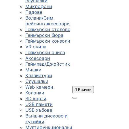
слушалки
Микрофони
Падове
Волани/Сим
рейсинг/аксесоари
Геймърски столове
Геймърски бюра
Геймърски конзоли
VR очила
Геймърски очила
Аксесоари
Геймпад/Джойстик
Мишки
Клавиатури
Слушалки
Web камери

Всички
Колонки
SD карти
USB памети
USB хъбове
ПРОДУКТИ
Външни дискове и
кутийки
Мултифункционални