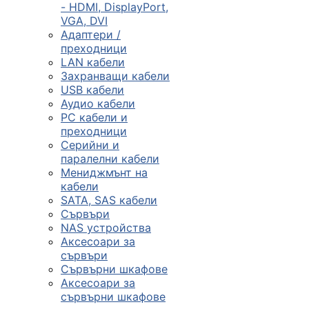
- HDMI, DisplayPort,
VGA, DVI
Сървъри, NAS и
Адаптери /
rack оборудван
преходници
LAN кабели
Захранващи кабели

USB кабели
Аудио кабели
PC кабели и
КОМПЮТЪРНИ
преходници
КОНФИГУРАЦИИ
Серийни и
Геймърски
паралелни кабели
компютри
Мениджмънт на
кабели
SATA, SAS кабели
Сървъри
Десктоп компют
NAS устройства
Аксесоари за
сървъри
All in One компю
Сървърни шкафове
Аксесоари за
сървърни шкафове