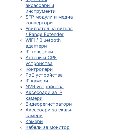
смарт часовниц
аксесоари и
инструменти

SFP модули и медиа
конвертори
Усилвател на сигнал
/ Range Extender
Мрежови проду
WiFi / Bluetooth
адаптери
IP телефони

Антени и CPE
устройства
Контролери
Камери и
PoE устройства
аксесоари
IP камери
NVR устройства

Аксесоари за IP
камери
Видеорегистратори
Компютърни
Аксесоари за екшън
кабели
камери
Камери
Кабели за монитор
