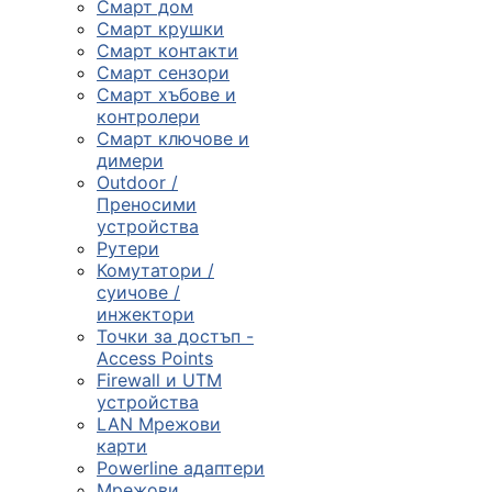
Смарт дом
Смарт крушки
Компютърни
Смарт контакти
компоненти
Смарт сензори
Смарт хъбове и

контролери
Смарт ключове и
димери
Геймърски
Outdoor /
аксесоари
Преносими
устройства
Рутери

Комутатори /
суичове /
инжектори
Компютърна
Точки за достъп -
периферия
Access Points
Firewall и UTM

устройства
LAN Мрежови
карти
Таблети,
Powerline адаптери
смартфони и
Мрежови