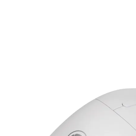

Аксесоари за ви
карти
Аксесоари за SS
дискове
Аксесоари за
компютърни кут
ВЕНТИЛАТОРИ
Охладители за
процесор
Вентилатори за