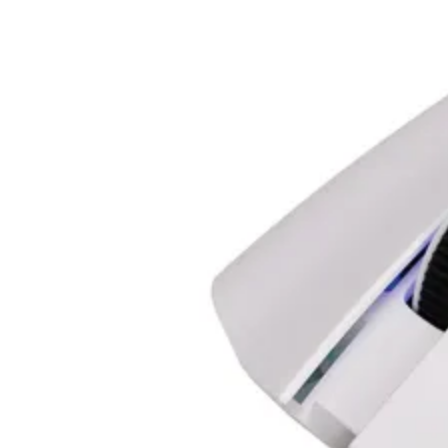
USB кабели
Аудио кабели
PC кабели и
преходници
Серийни и
паралелни кабел
Мениджмънт на
кабели
SATA, SAS кабел