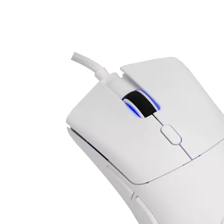

АКСЕСОАРИ ЗА
ЛАПТОПИ
Чанти и раници
Батерии и адапт
за лаптопи
Охладителни
поставки
Докинг станции