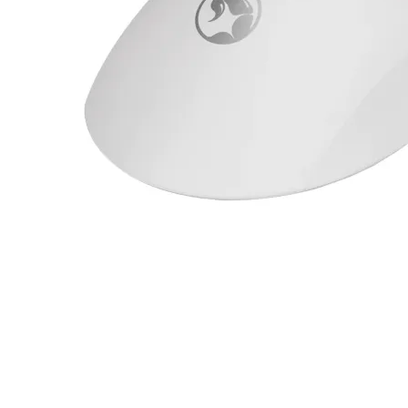
компютър
Термопасти
LED ленти за
компютър
Контролери и
сплитери за
вентилатори
ГЕЙМЪРСКИ АКСЕС
Геймърски мишк
Геймърски
клавиатури