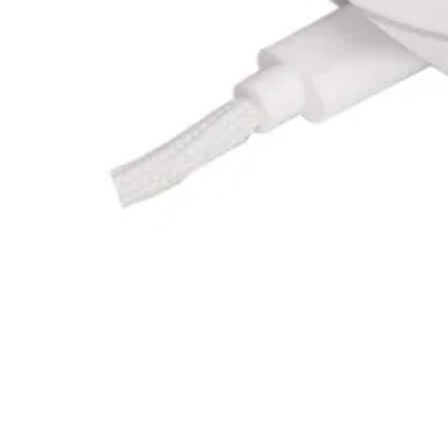
СЪРВЪРИ, NAS И R
ОБОРУДВАНЕ
Сървъри
NAS устройства
Аксесоари за
сървъри
Сървърни шкафо
Аксесоари за
сървърни шкафо