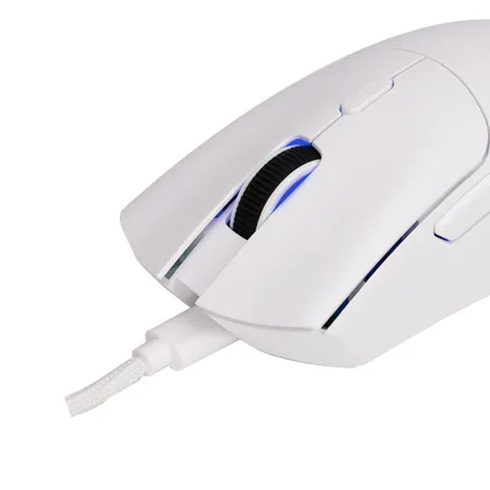
Компютърни кут
Захранвания
DVD/Blu-ray
устройства
Софтуер
Звукови карти
Вентилатори