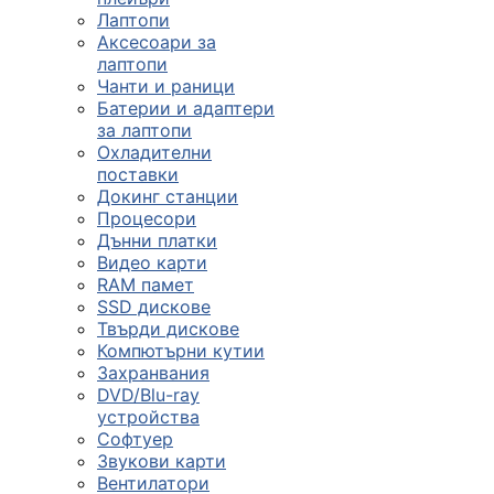
Лаптопи
Аксесоари за
лаптопи
Чанти и раници
Батерии и адаптери
за лаптопи
Охладителни
поставки
Докинг станции
Процесори
Дънни платки
Видео карти
RAM памет
SSD дискове
Твърди дискове
Компютърни кутии
Захранвания
DVD/Blu-ray
устройства
Софтуер
Звукови карти
Вентилатори