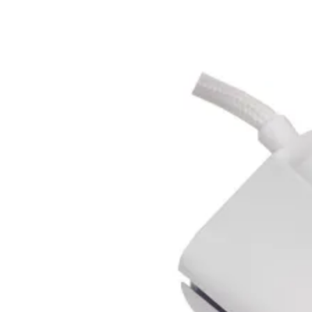
инжектори
Точки за достъп 
Access Points
Firewall и UTM
устройства
LAN Мрежови
карти
Powerline адапте
Мрежови
аксесоари и
инструменти
SFP модули и