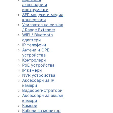
смарт часовниц
аксесоари и
инструменти

SFP модули и медиа
конвертори
Усилвател на сигнал
/ Range Extender
Мрежови проду
WiFi / Bluetooth
адаптери
IP телефони

Антени и CPE
устройства
Контролери
Камери и
PoE устройства
аксесоари
IP камери
NVR устройства

Аксесоари за IP
камери
Видеорегистратори
Компютърни
Аксесоари за екшън
кабели
камери
Камери
Кабели за монитор
