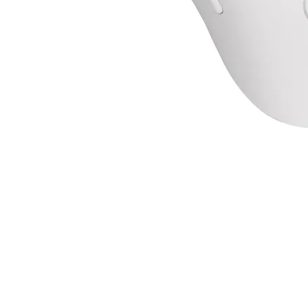
КОМПЮТЪРНИ
КОМПОНЕНТИ
Процесори
Дънни платки
Видео карти
RAM памет
SSD дискове
Твърди дискове