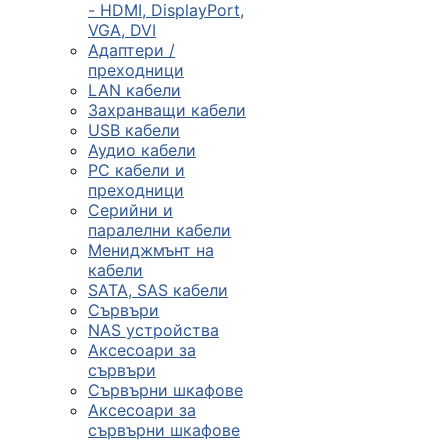
- HDMI, DisplayPort,
VGA, DVI
Сървъри, NAS и
Адаптери /
rack оборудван
преходници
LAN кабели
Захранващи кабели

USB кабели
Аудио кабели
PC кабели и
КОМПЮТЪРНИ
преходници
КОНФИГУРАЦИИ
Серийни и
Геймърски
паралелни кабели
компютри
Мениджмънт на
кабели
SATA, SAS кабели
Сървъри
Десктоп компют
NAS устройства
Аксесоари за
сървъри
All in One компю
Сървърни шкафове
Аксесоари за
сървърни шкафове