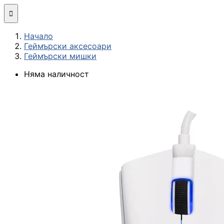
Мини компютри

Начало
Сглобяване
Геймърски аксесоари
(асемблиране) н
Геймърски мишки
компютърна
конфигурация
Няма наличност
МОНИТОРИ И ДИСП
Монитори
Интерактивни
дисплеи/TV
Стойки за
монитори и
телевизори