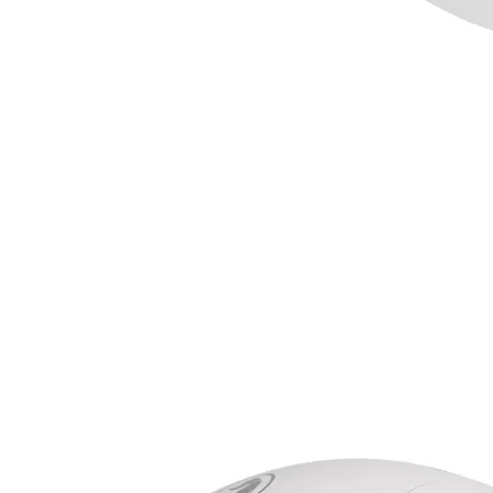
Геймърски бюра
Геймърски конзо
VR очила
Геймърски очила
Аксесоари
Геймпад/Джойст