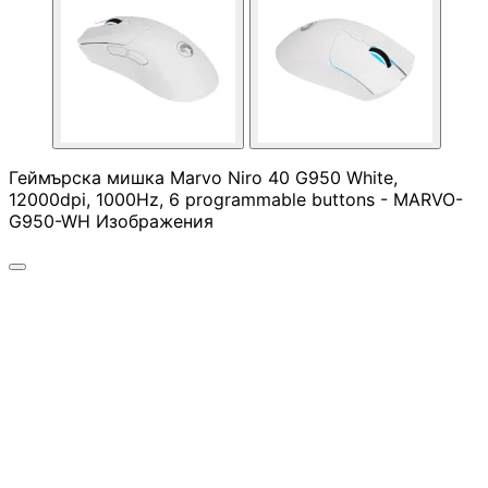
Скенери
Консумативи за
лазерни и
мастиленоструй
принтери
Геймърска мишка Marvo Niro 40 G950 White,
12000dpi, 1000Hz, 6 programmable buttons - MARVO-
G950-WH Изображения
UPS
Разклонители
ТАБЛЕТИ, СМАРТФ
СМАРТ ЧАСОВНИЦ
Таблети