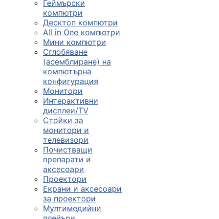
Геймърски
компютри
Десктоп компютри
All in One компютри
Мини компютри
Сглобяване
(асемблиране) на
компютърна
конфигурация
Монитори
Интерактивни
дисплеи/TV
Стойки за
монитори и
телевизори
Почистващи
препарати и
аксесоари
Проектори
Екрани и аксесоари
за проектори
Мултимедийни
плейъри