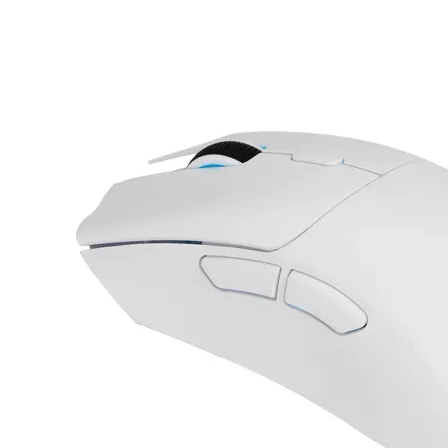
Геймърски
комплекти
Геймърски
слушалки
Микрофони
Падове
Волани/Сим
рейсинг/аксесоа
Геймърски столо