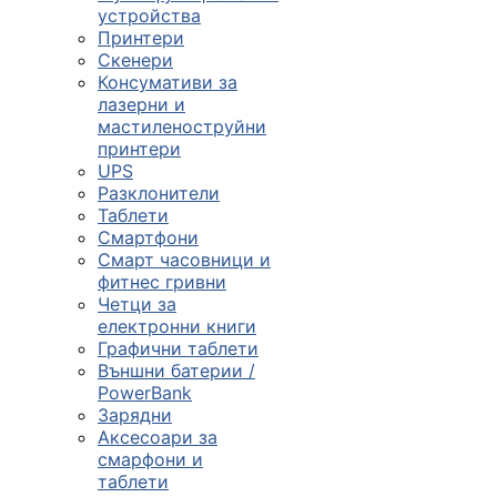

устройства
Принтери
Скенери
ПРОДУКТИ
Консумативи за
лазерни и
Компютърни
мастиленоструйни
конфигурации
принтери
UPS

Разклонители
Таблети
Смартфони
Монитори и
Смарт часовници и
дисплеи
фитнес гривни
Четци за
електронни книги

Графични таблети
Външни батерии /
PowerBank
Лаптопи и
Зарядни
аксесоари
Аксесоари за
смарфони и

таблети