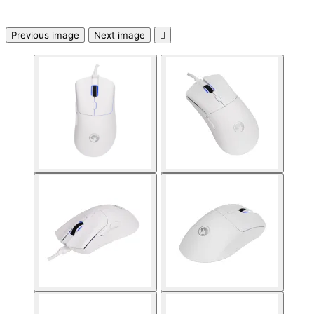
SD карти
Previous image
Next image

USB памети
USB хъбове
Външни дискове 
кутийки
Мултифункциона
устройства
Принтери