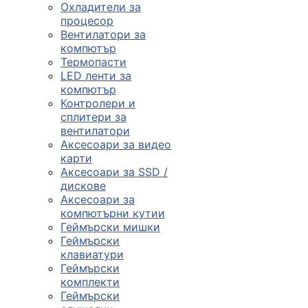
Охладители за
процесор
Вентилатори за
компютър
Термопасти
LED ленти за
компютър
Контролери и
сплитери за
вентилатори
Аксесоари за видео
карти
Аксесоари за SSD /
дискове
Аксесоари за
компютърни кутии
Геймърски мишки
Геймърски
клавиатури
Геймърски
комплекти
Геймърски