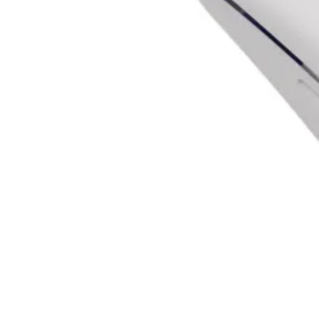
медиа конверто
Усилвател на сиг
/ Range Extender
WiFi / Bluetooth
адаптери
IP телефони
Антени и CPE
устройства
Контролери