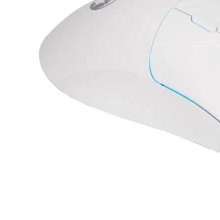
КОМПЮТЪРНА
ПЕРИФЕРИЯ
Мишки
Клавиатури
Слушалки
Web камери
Колонки