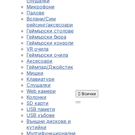
слушалки
Микрофони
Падове
Волани/Сим
рейсинг/аксесоари
Геймърски столове
Геймърски бюра
Геймърски конзоли
VR очила
Геймърски очила
Аксесоари
Геймпад/Джойстик
Мишки
Клавиатури
Слушалки
Web камери

Всички
Колонки
SD карти
USB памети
USB хъбове
ПРОДУКТИ
Външни дискове и
кутийки
Мултифункционални