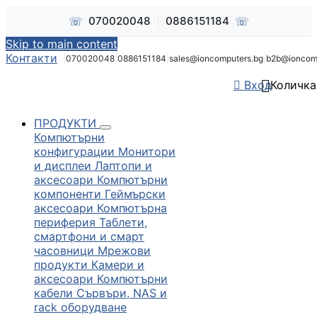
☏
☏
070020048
|
0886151184
Skip to main content
Контакти
|
070020048
|
0886151184
|
sales@ioncomputers.bg
|
b2b@ioncom


Вход
Количка
ПРОДУКТИ
Компютърни
конфигурации
Монитори
и дисплеи
Лаптопи и
аксесоари
Компютърни
компоненти
Геймърски
аксесоари
Компютърна
периферия
Таблети,
смартфони и смарт
часовници
Мрежови
продукти
Камери и
аксесоари
Компютърни
кабели
Сървъри, NAS и
rack оборудване